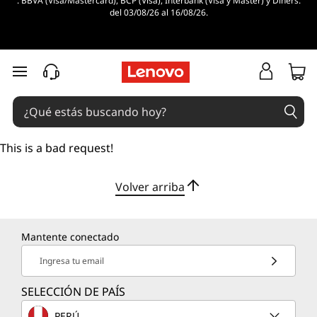
. BBVA (Visa/Mastercard), BCP (Visa), Interbank (Visa y Master) y Diners.
del 03/08/26 al 16/08/26.
Ir al contenido principal
This is a bad request!
Volver arriba
Mantente conectado
Ingresa tu email
SELECCIÓN DE PAÍS
PERÚ