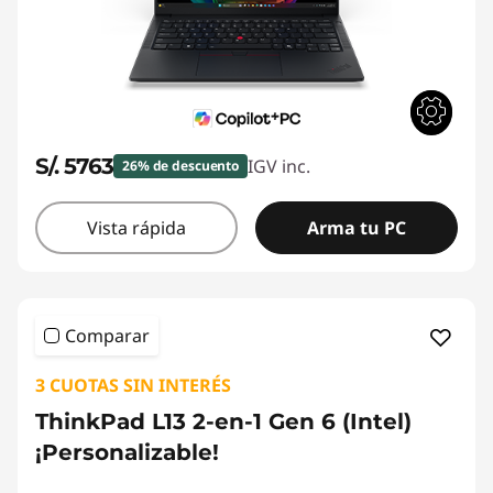
S/. 5763
IGV inc.
26% de descuento
Vista rápida
Arma tu PC
Comparar
3 CUOTAS SIN INTERÉS
ThinkPad L13 2-en-1 Gen 6 (Intel)
¡Personalizable!