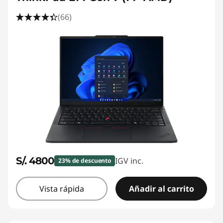
(66)
S/. 4800
IGV inc.
23% de descuento
Vista rápida
Añadir al carrito