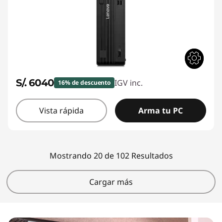
S/. 6040
IGV inc.
16% de descuento
Vista rápida
Arma tu PC
Mostrando 20 de 102 Resultados
Cargar más