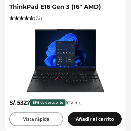
ThinkPad E16 Gen 3 (16" AMD)
(72)
S/. 5327
IGV inc.
18% de descuento
Vista rápida
Añadir al carrito