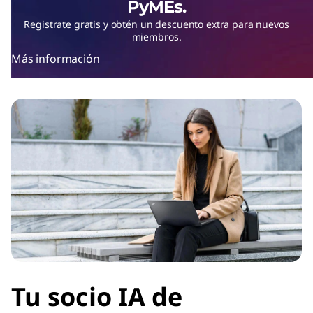
PyMEs.
s
Registrate gratis y obtén un descuento extra para nuevos
miembros.
a
Más información
s
:
P
r
o
d
u
c
Tu socio IA de