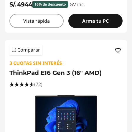
S/. 4944
IGV inc.
16% de descuento
Vista rápida
Arma tu PC
Comparar
3 CUOTAS SIN INTERÉS
ThinkPad E16 Gen 3 (16" AMD)
(72)