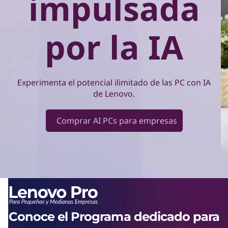
impulsada
I
A
por la IA
p
a
Experimenta el potencial ilimitado de las PC con IA
r
de Lenovo.
a
Comprar AI PCs para empresas
E
m
p
r
Conoce el Programa dedicado para
e