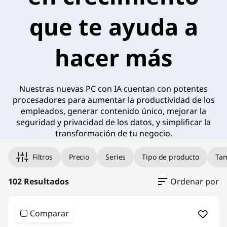
l
que te ayuda a
i
hacer más
g
e
Nuestras nuevas PC con IA cuentan con potentes
n
procesadores para aumentar la productividad de los
empleados, generar contenido único, mejorar la
t
seguridad y privacidad de los datos, y simplificar la
transformación de tu negocio.
e
Original Price 5600.00 PEN Discounted Price 4200.00 PEN
Original Price 5800.00 PEN Discounted Price 4600.00 PEN
Original Price 5599.00 PEN Discounted Price 4703.00 PEN
Original Price 6245.00 PEN Discounted Price 4800.00 PEN
Original Price 5956.00 PEN Discounted Price 4944.00 PEN
Original Price 6111.00 PEN Discounted Price 5028.00 PEN
Original Price 6144.00 PEN Discounted Price 5299.00 PEN
Original Price 6510.00 PEN Discounted Price 5327.00 PEN
Original Price 7520.00 PEN Discounted Price 5377.00 PEN
Original Price 6900.00 PEN Discounted Price 5400.00 PEN
Original Price 7345.00 PEN Discounted Price 5539.00 PEN
Original Price 6728.00 PEN Discounted Price 5652.00 PEN
Original Price 7855.00 PEN Discounted Price 5763.00 PEN
Original Price 8261.00 PEN Discounted Price 5790.00 PEN
Original Price 7651.00 PEN Discounted Price 5815.00 PEN
Original Price 7897.00 PEN Discounted Price 5869.00 PEN
Original Price 7445.00 PEN Discounted Price 5900.00 PEN
Original Price 8336.00 PEN Discounted Price 5956.00 PEN
Original Price 7484.00 PEN Discounted Price 6025.00 PEN
Original Price 7277.00 PEN Discounted Price 6040.00 PEN
Filtros
Precio
Series
Tipo de producto
Tam
102 Resultados
Ordenar por
Comparar