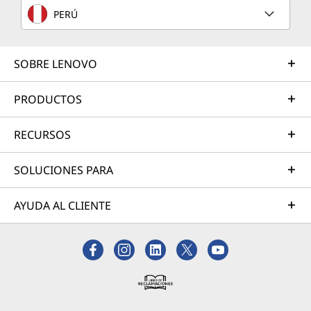
s
PERÚ
h
SOBRE LENOVO
i
PRODUCTOS
n
g
RECURSOS
-
SOLUCIONES PARA
D
AYUDA AL CLIENTE
o
w
n