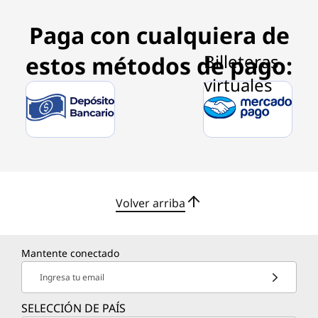
e
s
Paga con cualquiera de
k
estos métodos de pago:
t
o
p
P
Volver arriba
u
b
Mantente conectado
l
Ingresa tu email
i
SELECCIÓN DE PAÍS