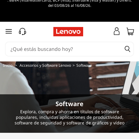
. BBVA (Visa/Mastercard), BCP (Visa), Interbank (Visa y Master) y Diners.
G
del 03/08/26 al 16/08/26.
r
a
Ir al contenido principal
p
h
Inicio
>
Accesorios y Software Lenovo
>
Software
i
c
s
Software
&
Explora, compra y ahorra en títulos de software
populares, incluidas aplicaciones de productividad,
software de seguridad y software de gráficos y vídeo
D