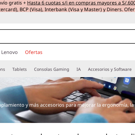
vío gratis +
Hasta 6 cuotas s/i en compras mayores a S/.60
ercard), BCP (Visa), Interbank (Visa y Master) y Diners. Ofer
 Lenovo
Ofertas
ons
Tablets
Consolas Gaming
IA
Accesorios y Software
plamiento y más accesorios para mejorar la ergonomía, la 