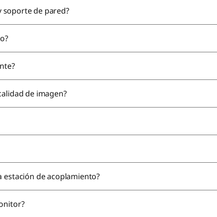
 y soporte de pared?
io?
ante?
calidad de imagen?
a estación de acoplamiento?
onitor?