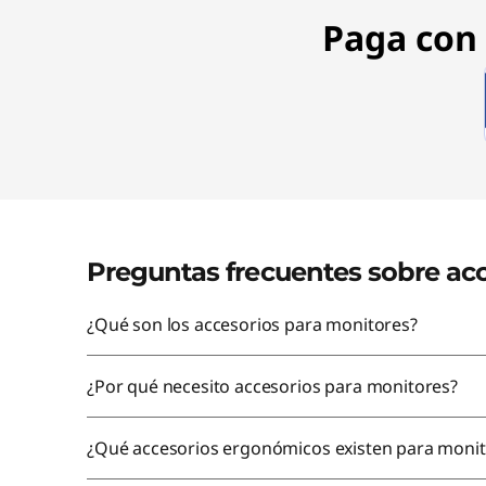
s
Paga con 
&
S
c
r
e
Preguntas frecuentes sobre ac
e
¿Qué son los accesorios para monitores?
n
¿Por qué necesito accesorios para monitores?
P
r
¿Qué accesorios ergonómicos existen para monit