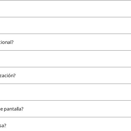
cional?
zación?
e pantalla?
sa?