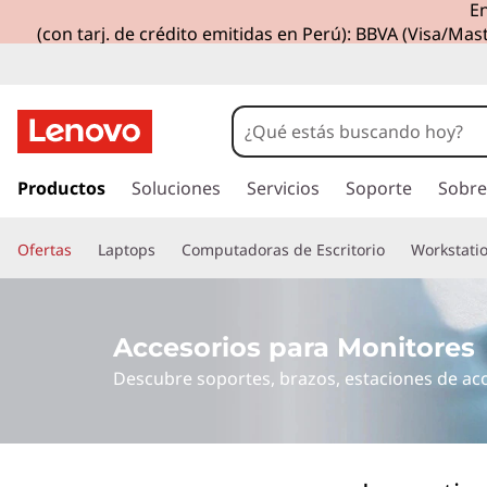
En
C
(con tarj. de crédito emitidas en Perú): BBVA (Visa/Mast
o
m
p
I
r
Productos
Soluciones
Servicios
Soporte
Sobre
u
a
l
t
Ofertas
Laptops
Computadoras de Escritorio
Workstati
c
o
e
n
t
r
Accesorios para Monitores
e
Descubre soportes, brazos, estaciones de aco
n
P
i
d
r
o
p