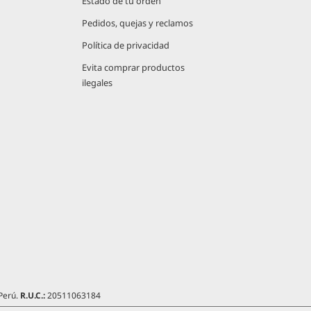
Estado de tu orden
Pedidos, quejas y reclamos
Política de privacidad
Evita comprar productos
ilegales
 Perú.
R.U.C.:
20511063184