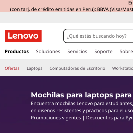
En
M
(con tarj. de crédito emitidas en Perú): BBVA (Visa/Mast
o
c
h
I
r
Productos
Soluciones
Servicios
Soporte
Sobre
i
a
l
l
Ofertas
Laptops
Computadoras de Escritorio
Workstati
c
o
a
n
t
s
Mochilas para laptops para
e
Encuentra mochilas Lenovo para estudiantes, c
n
p
i
en diseños resistentes y prácticos para el uso
d
Promociones vigentes
|
Descuentos para Py
a
o
p