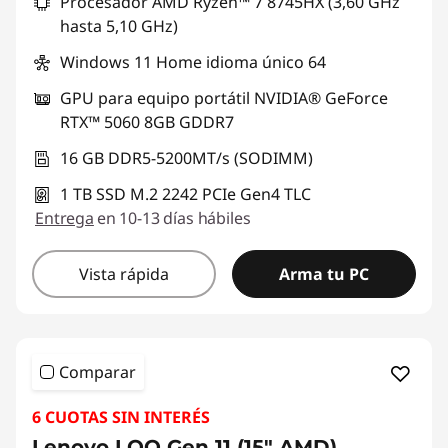
Procesador AMD Ryzen™ 7 8745HX (3,60 GHz
hasta 5,10 GHz)
Windows 11 Home idioma único 64
GPU para equipo portátil NVIDIA® GeForce
RTX™ 5060 8GB GDDR7
16 GB DDR5-5200MT/s (SODIMM)
1 TB SSD M.2 2242 PCIe Gen4 TLC
Entrega
en 10-13 días hábiles
Vista rápida
Arma tu PC
Comparar
6 CUOTAS SIN INTERÉS
Lenovo LOQ Gen 11 (15" AMD)