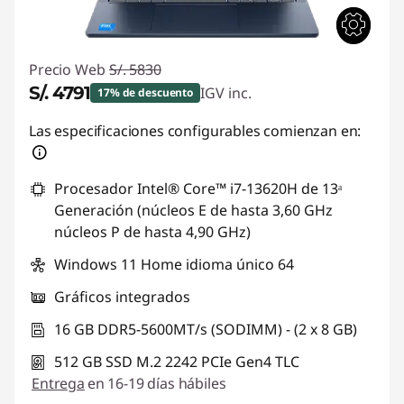
Precio Web
S/. 5830
S/. 4791
IGV inc.
17% de descuento
Ahorros instantáneos :
-S/. 1039
Las especificaciones configurables comienzan en:
Procesador Intel® Core™ i7-13620H de 13ᵃ
Generación (núcleos E de hasta 3,60 GHz
núcleos P de hasta 4,90 GHz)
Windows 11 Home idioma único 64
Gráficos integrados
16 GB DDR5-5600MT/s (SODIMM) - (2 x 8 GB)
512 GB SSD M.2 2242 PCIe Gen4 TLC
Entrega
en 16-19 días hábiles