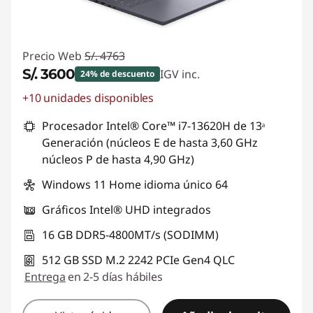
Precio Web
S/. 4763
S/. 3600
IGV inc.
24% de descuento
+10 unidades disponibles
Ahorros instantáneos :
-S/. 1163
Procesador Intel® Core™ i7-13620H de 13ᵃ
Generación (núcleos E de hasta 3,60 GHz
núcleos P de hasta 4,90 GHz)
Windows 11 Home idioma único 64
Gráficos Intel® UHD integrados
16 GB DDR5-4800MT/s (SODIMM)
512 GB SSD M.2 2242 PCIe Gen4 QLC
Entrega
en 2-5 días hábiles