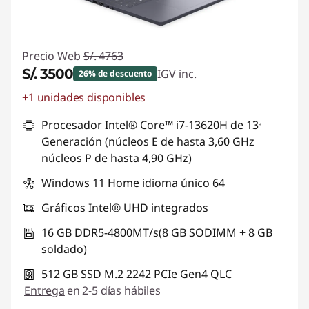
Precio Web
S/. 4763
S/. 3500
IGV inc.
26% de descuento
+1 unidades disponibles
Ahorros instantáneos :
-S/. 1263
Procesador Intel® Core™ i7-13620H de 13ᵃ
Generación (núcleos E de hasta 3,60 GHz
núcleos P de hasta 4,90 GHz)
Windows 11 Home idioma único 64
Gráficos Intel® UHD integrados
16 GB DDR5-4800MT/s(8 GB SODIMM + 8 GB
soldado)
512 GB SSD M.2 2242 PCIe Gen4 QLC
Entrega
en 2-5 días hábiles