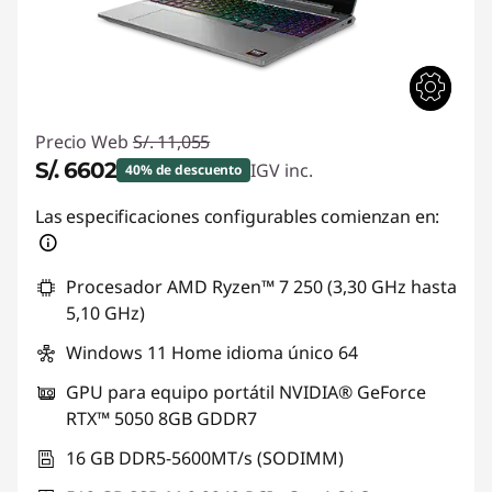
Precio Web
S/. 11,055
S/. 6602
IGV inc.
40% de descuento
Ahorros instantáneos :
-S/. 4453
Las especificaciones configurables comienzan en:
Procesador AMD Ryzen™ 7 250 (3,30 GHz hasta
5,10 GHz)
Windows 11 Home idioma único 64
GPU para equipo portátil NVIDIA® GeForce
RTX™ 5050 8GB GDDR7
16 GB DDR5-5600MT/s (SODIMM)