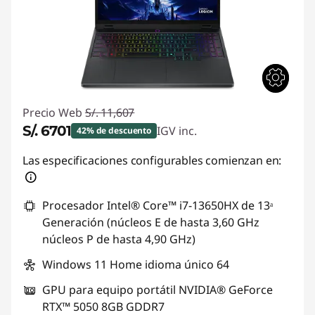
Precio Web
S/. 11,607
S/. 6701
IGV inc.
42% de descuento
Ahorros instantáneos :
-S/. 4906
Las especificaciones configurables comienzan en:
Procesador Intel® Core™ i7-13650HX de 13ᵃ
Generación (núcleos E de hasta 3,60 GHz
núcleos P de hasta 4,90 GHz)
Windows 11 Home idioma único 64
GPU para equipo portátil NVIDIA® GeForce
RTX™ 5050 8GB GDDR7