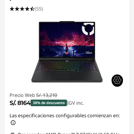
(55)
Precio Web
S/. 13,210
S/. 8164
IGV inc.
38% de descuento
Ahorros instantáneos :
-S/. 5046
Las especificaciones configurables comienzan en: