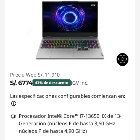
Precio Web
S/. 11,910
S/. 6774
IGV inc.
43% de descuento
Ahorros instantáneos :
-S/. 5136
Las especificaciones configurables comienzan en:
Procesador Intel® Core™ i7-13650HX de 13ᵃ
Generación (núcleos E de hasta 3,60 GHz
núcleos P de hasta 4,90 GHz)