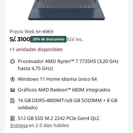
Precio Web
S/. 4363
S/. 3100
IGV inc.
28% de descuento
+1 unidades disponibles
Ahorros instantáneos :
-S/. 1263
Procesador AMD Ryzen™ 7 7735HS (3,20 GHz
hasta 4,75 GHz)
Windows 11 Home idioma único 64
Gráficos AMD Radeon™ 680M integrados
16 GB DDR5-4800MT/s(8 GB SODIMM + 8 GB
soldado)
512 GB SSD M.2 2242 PCIe Gen4 QLC
Entrega
en 2-5 días hábiles