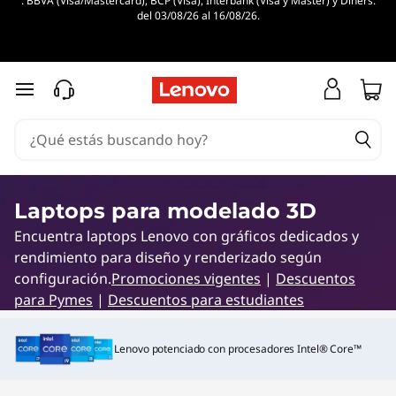
. BBVA (Visa/Mastercard), BCP (Visa), Interbank (Visa y Master) y Diners.
L
del 03/08/26 al 16/08/26.
a
p
Ir al contenido principal
t
o
p
Laptops para modelado 3D
Encuentra laptops Lenovo con gráficos dedicados y
s
rendimiento para diseño y renderizado según
p
configuración.
Promociones vigentes
|
Descuentos
para Pymes
|
Descuentos para estudiantes
a
Lenovo potenciado con procesadores Intel® Core™
r