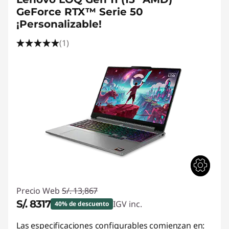
GeForce RTX™ Serie 50
¡Personalizable!
(1)
Precio Web
S/. 13,867
S/. 8317
IGV inc.
40% de descuento
Ahorros instantáneos :
-S/. 5550
Las especificaciones configurables comienzan en: