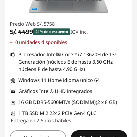
Precio Web
S/. 5758
S/. 4499
IGV inc.
21% de descuento
+10 unidades disponibles
Ahorros instantáneos :
-S/. 1259
Procesador Intel® Core™ i7-13620H de 13ᵃ
Generación (núcleos E de hasta 3,60 GHz
núcleos P de hasta 4,90 GHz)
Windows 11 Home idioma único 64
Gráficos Intel® UHD integrados
16 GB DDR5-5600MT/s (SODIMM)(2 x 8 GB)
1 TB SSD M.2 2242 PCIe Gen4 QLC
Entrega
en 2-5 días hábiles