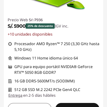
Precio Web
S/. 7936
S/. 5900
IGV inc.
25% de descuento
+10 unidades disponibles
Ahorros instantáneos :
-S/. 2036
Procesador AMD Ryzen™ 7 250 (3,30 GHz hasta
5,10 GHz)
Windows 11 Home idioma único 64
GPU para equipo portátil NVIDIA® GeForce
RTX™ 5050 8GB GDDR7
16 GB DDR5-5600MT/s (SODIMM)
512 GB SSD M.2 2242 PCIe Gen4 QLC
Entrega
en 2-5 días hábiles