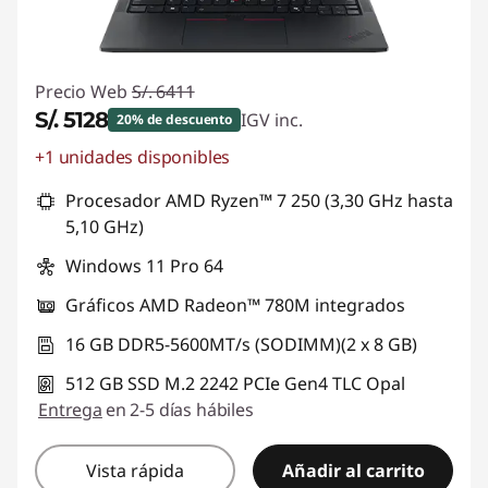
Precio Web
S/. 6411
S/. 5128
IGV inc.
20% de descuento
+1 unidades disponibles
Ahorros instantáneos :
-S/. 1283
Procesador AMD Ryzen™ 7 250 (3,30 GHz hasta
5,10 GHz)
Windows 11 Pro 64
Gráficos AMD Radeon™ 780M integrados
16 GB DDR5-5600MT/s (SODIMM)(2 x 8 GB)
512 GB SSD M.2 2242 PCIe Gen4 TLC Opal
Entrega
en 2-5 días hábiles
Vista rápida
Añadir al carrito