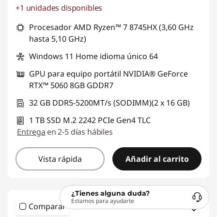
+1 unidades disponibles
Ahorros instantáneos :
-S/. 1654
Procesador AMD Ryzen™ 7 8745HX (3,60 GHz
hasta 5,10 GHz)
Windows 11 Home idioma único 64
GPU para equipo portátil NVIDIA® GeForce
RTX™ 5060 8GB GDDR7
32 GB DDR5-5200MT/s (SODIMM)(2 x 16 GB)
1 TB SSD M.2 2242 PCIe Gen4 TLC
Entrega
en 2-5 días hábiles
Vista rápida
Añadir al carrito
¿Tienes alguna duda?
Estamos para ayudarte
Comparar