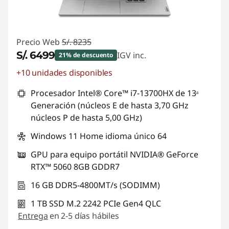
Precio Web
S/. 8235
S/. 6499
IGV inc.
21% de descuento
+10 unidades disponibles
Ahorros instantáneos :
-S/. 1736
Procesador Intel® Core™ i7-13700HX de 13ᵃ
Generación (núcleos E de hasta 3,70 GHz
núcleos P de hasta 5,00 GHz)
Windows 11 Home idioma único 64
GPU para equipo portátil NVIDIA® GeForce
RTX™ 5060 8GB GDDR7
16 GB DDR5-4800MT/s (SODIMM)
1 TB SSD M.2 2242 PCIe Gen4 QLC
Entrega
en 2-5 días hábiles