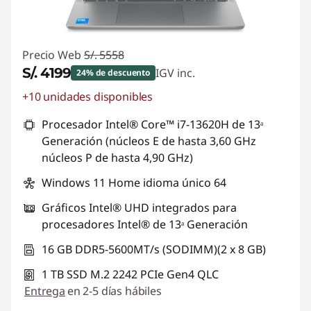
Precio Web
S/. 5558
S/. 4199
IGV inc.
24% de descuento
+10 unidades disponibles
Ahorros instantáneos :
-S/. 1359
Procesador Intel® Core™ i7-13620H de 13ᵃ
Generación (núcleos E de hasta 3,60 GHz
núcleos P de hasta 4,90 GHz)
Windows 11 Home idioma único 64
Gráficos Intel® UHD integrados para
procesadores Intel® de 13ᵃ Generación
16 GB DDR5-5600MT/s (SODIMM)(2 x 8 GB)
1 TB SSD M.2 2242 PCIe Gen4 QLC
Entrega
en 2-5 días hábiles