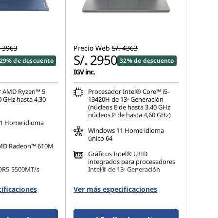
. 3963
Precio Web
S/. 4363
S/. 2950
29% de descuento
32% de descuento
IGV inc.
r AMD Ryzen™ 5
Procesador Intel® Core™ i5-
0 GHz hasta 4,30
13420H de 13ᵃ Generación
(núcleos E de hasta 3,40 GHz
núcleos P de hasta 4,60 GHz)
1 Home idioma
Windows 11 Home idioma
único 64
AMD Radeon™ 610M
Gráficos Intel® UHD
integrados para procesadores
DR5-5500MT/s
Intel® de 13ᵃ Generación
16 GB DDR5-4800MT/s(8 GB
ificaciones
Ver más especificaciones
 M.2 2242 PCIe TLC
SODIMM + 8 GB soldado)
512 GB SSD M.2 2242 PCIe
Gen4 QLC