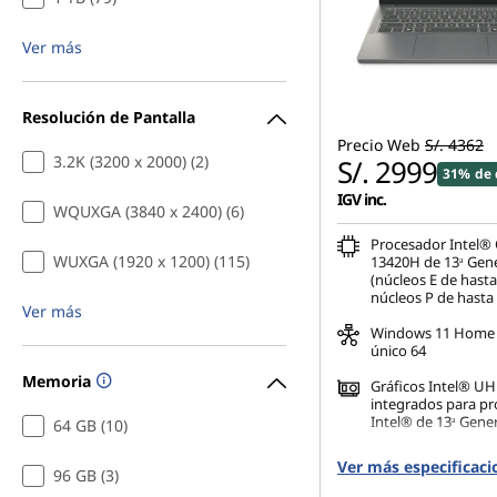
Ver más
Resolución de Pantalla
Precio Web
S/. 4362
3.2K (3200 x 2000) (2)
S/. 2999
31% de 
IGV inc.
WQUXGA (3840 x 2400) (6)
Procesador Intel® 
WUXGA (1920 x 1200) (115)
13420H de 13ᵃ Gen
(núcleos E de hast
núcleos P de hasta
Ver más
Windows 11 Home 
único 64
Memoria
Gráficos Intel® U
integrados para p
Intel® de 13ᵃ Gene
64 GB (10)
16 GB DDR5-4800M
Ver más especificaci
96 GB (3)
(SODIMM)