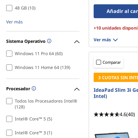
512 GB SSD M.2 22
48 GB (10)
Gen4 QLC
Añadir al car
Ver más
+10 unidades disponi
Ver más
Sistema Operativo
Windows 11 Pro 64 (60)
Comparar
Windows 11 Home 64 (139)
3 CUOTAS SIN INT
Procesador
IdeaPad Slim 3i Ge
Intel)
Todos los Procesadores Intel®
(128)
4.6
(40)
Intel® Core™ 5 (5)
Intel® Core™ 3 (1)