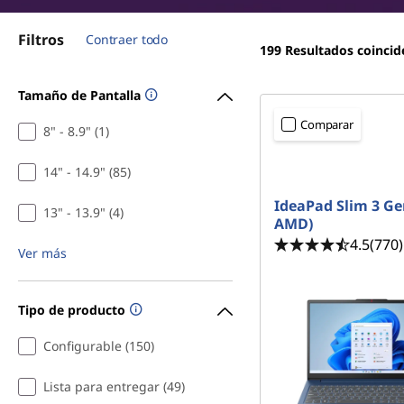
a
r
i
v
Filtros
Contraer todo
n
199
Resultados coincid
c
i
i
Tamaño de Pantalla
p
a
Comparar
a
8" - 8.9" (1)
j
l
<b>
<b>
14" - 14.9" (85)
e
IdeaPad Slim 3 Ge
13" - 13.9" (4)
AMD)
r
4.5
(770)
Ver más
o
s
Tipo de producto
Configurable (150)
Lista para entregar (49)