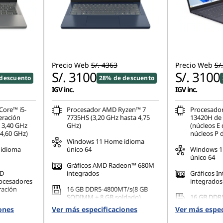
Precio Web
S/. 4363
Precio Web
S/
S/. 3100
S/. 3100
descuento
28% de descuento
IGV inc.
IGV inc.
Core™ i5-
Procesador AMD Ryzen™ 7
Procesador
eración
7735HS (3,20 GHz hasta 4,75
13420H de 
a 3,40 GHz
GHz)
(núcleos E 
 4,60 GHz)
núcleos P 
Windows 11 Home idioma
idioma
único 64
Windows 1
único 64
Gráficos AMD Radeon™ 680M
HD
integrados
Gráficos I
rocesadores
integrados
ración
16 GB DDR5-4800MT/s(8 GB
SODIMM + 8 GB soldado)
16 GB DDR
T/s
(SODIMM)
ones
Ver más especificaciones
Ver más espec
512 GB SSD M.2 2242 PCIe
Gen4 QLC
512 GB SSD