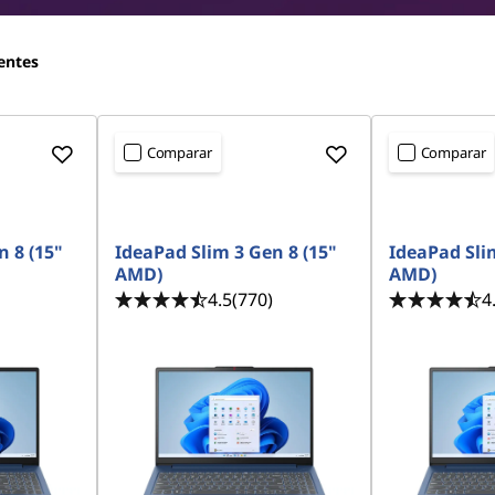
entes
Comparar
Comparar
<b>
<b>
n 8 (15"
IdeaPad Slim 3 Gen 8 (15"
IdeaPad Slim
AMD)
AMD)
4.5
(770)
4