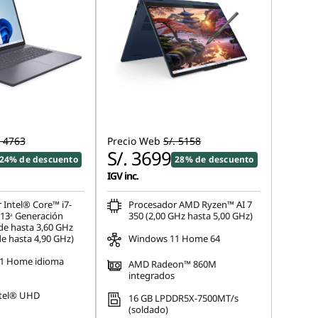
. 4763
Precio Web
S/. 5158
S/. 3699
24% de descuento
28% de descuento
IGV inc.
 Intel® Core™ i7-
Procesador AMD Ryzen™ AI 7
13ᵃ Generación
350 (2,00 GHz hasta 5,00 GHz)
de hasta 3,60 GHz
de hasta 4,90 GHz)
Windows 11 Home 64
1 Home idioma
AMD Radeon™ 860M
integrados
ntel® UHD
16 GB LPDDR5X-7500MT/s
(soldado)