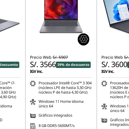
Precio Web
S/. 5907
Precio Web
S/
S/. 3566
S/. 3600
descuento
39% de descuento
IGV inc.
IGV inc.
Core™ i7-
Procesador Intel® Core™ 3 304
Procesador
eración
(núcleos LPE de hasta 3,30 GHz
13620H de 
a 3,60 GHz
núcleos P de hasta 4,30 GHz)
(núcleos E 
 4,90 GHz)
núcleos P 
Windows 11 Home idioma
idioma
único 64
Windows 1
único 64
Gráficos integrados
HD
Gráficos I
integrados
8 GB DDR5-5600MT/s