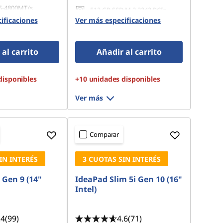
5-4800MT/s
512 GB SSD M.2 2242 PCIe
Gen4 TLC
ificaciones
Ver más especificaciones
 M.2 2242 PCIe
al carrito
Añadir al carrito
disponibles
+10 unidades disponibles
Ver más
Comparar
IN INTERÉS
3 CUOTAS SIN INTERÉS
 Gen 9 (14"
IdeaPad Slim 5i Gen 10 (16"
Intel)
.4
(99)
4.6
(71)