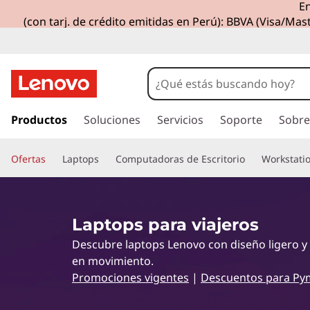
En
L
(con tarj. de crédito emitidas en Perú): BBVA (Visa/Mast
a
p
t
I
r
Productos
Soluciones
Servicios
Soporte
Sobre
o
a
l
p
Ofertas
Laptops
Computadoras de Escritorio
Workstati
c
o
s
n
t
p
Laptops para viajeros
e
n
Descubre laptops Lenovo con diseño ligero y
a
i
en movimiento.
d
r
Promociones vigentes
|
Descuentos para Py
o
p