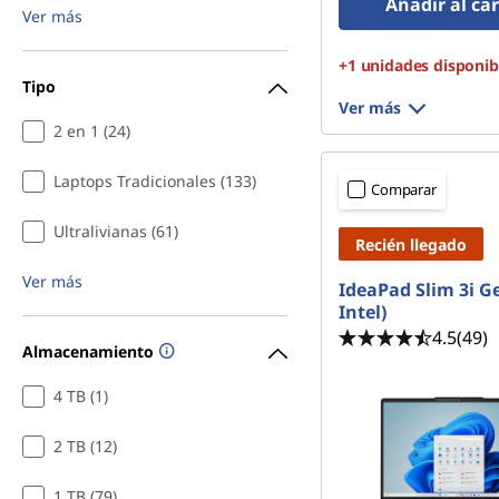
Añadir al car
Ver más
+1 unidades disponib
Tipo
Ver más
2 en 1 (24)
Laptops Tradicionales (133)
Comparar
Ultralivianas (61)
Recién llegado
Ver más
IdeaPad Slim 3i Ge
Intel)
4.5
(49)
Almacenamiento
4 TB (1)
2 TB (12)
1 TB (79)