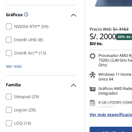
Gráficos
NVIDIA RTX™ (59)
Precio Web
S/. 3163
S/. 2000
36% de 
Intel® UHD (8)
IGV inc.
Intel® Arc™ (13)
Procesador AMD R
7320U (2,40 GHz ha
GHz)
Ver más
Windows 11 Home 
único 64
Familia
Gráficos AMD Rad
integrados
Ideapad (29)
8 GB LPDDR5-5500
(soldado)
Legion (28)
Ver más especificaci
512 GB SSD M.2 22
LOQ (14)