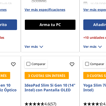
(SODIMM)
T/s(8 GB
16 GB DDR
ldado)
(SODIMM)
256 GB SSD M.2 2242 PCIe
ones
Ver más especificaciones
Ver más espec
Gen4 TLC
42 PCIe
512 GB SSD
Gen4 QLC
rito
Arma tu PC
Añadir 
les
+10 unidades 
Ver más
Ver más
Comparar
Comparar
ERÉS
3 CUOTAS SIN INTERÉS
3 CUOTAS S
Gen 10
IdeaPad Slim 5i Gen 10 (14"
Yoga Slim 7i
iz Óptico
Intel) con Pantalla OLED
Intel)
4.6
(57)
4