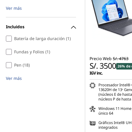
Ver más
Incluidos
Batería de larga duración (1)
Fundas y Folios (1)
Precio Web
S/. 4763
S/. 3500
Pen (18)
26% de 
IGV inc.
Ver más
Procesador Intel® 
13620H de 13ᵃ Gen
(núcleos E de hast
núcleos P de hasta
Windows 11 Home 
único 64
Gráficos Intel® U
integrados