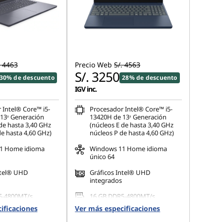
. 4463
Precio Web
S/. 4563
S/. 3250
30% de descuento
28% de descuento
IGV inc.
 Intel® Core™ i5-
Procesador Intel® Core™ i5-
13ᵃ Generación
13420H de 13ᵃ Generación
de hasta 3,40 GHz
(núcleos E de hasta 3,40 GHz
de hasta 4,60 GHz)
núcleos P de hasta 4,60 GHz)
1 Home idioma
Windows 11 Home idioma
único 64
ntel® UHD
Gráficos Intel® UHD
integrados
5-4800MT/s
16 GB DDR5-4800MT/s
(SODIMM)
ificaciones
Ver más especificaciones
 M.2 2242 PCIe
512 GB SSD M.2 2242 PCIe