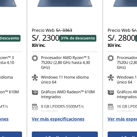
Precio Web
S/. 3363
Precio Web
S/
S/. 2300
S/. 2800
descuento
31% de descuento
IGV inc.
IGV inc.
yzen™ 3
Procesador AMD Ryzen™ 5
Procesado
sta 4,10
7520U (2,80 GHz hasta 4,30
7520U (2,8
GHz)
GHz)
idioma
Windows 11 Home idioma
Windows 1
único 64
único 64
eon™ 610M
Gráficos AMD Radeon™ 610M
Gráficos 
integrados
integrados
MT/s
8 GB LPDDR5-5500MT/s
16 GB LPD
(soldado)
(soldado)
ones
Ver más especificaciones
Ver más espec
42 PCIe TLC
512 GB SSD M.2 2242 PCIe TLC
512 GB SSD