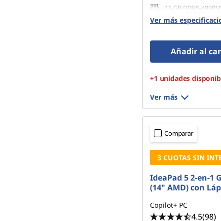
16 GB DDR5-4800M
SODIMM + 8 GB so
Ver más especificaci
512 GB SSD M.2 22
Gen4 QLC
Añadir al car
+1 unidades disponib
Ver más
Comparar
3 CUOTAS SIN INT
IdeaPad 5 2-en-1 
(14" AMD) con Láp
Copilot+ PC
4.5
(98)