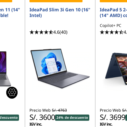
n 11 (14"
IdeaPad Slim 3i Gen 10 (16"
IdeaPad 5 2
ble!
Intel)
(14" AMD) c
Copilot+ PC
4.6
(40)
4
Precio Web
S/. 4763
Precio Web
S/
S/. 3600
S/. 3699
descuento
24% de descuento
IGV inc.
IGV inc.