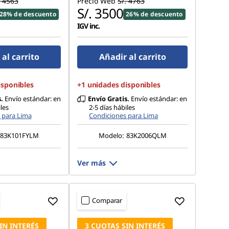
. 4563
Precio Web
S/. 4763
S/. 3500
28% de descuento
26% de descuento
IGV inc.
al carrito
Añadir al carrito
isponibles
+1 unidades disponibles
.
Envío estándar: en
Envío Gratis.
Envío estándar: en
les
2-5 días hábiles
 para Lima
Condiciones para Lima
83K101FYLM
Modelo:
83K2006QLM
Ver más
Comparar
IN INTERÉS
3 CUOTAS SIN INTERÉS