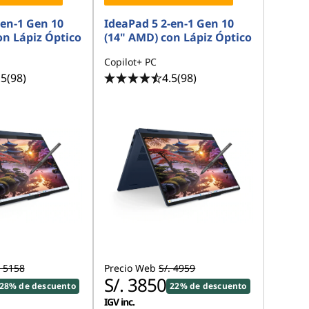
-en-1 Gen 10
IdeaPad 5 2-en-1 Gen 10
on Lápiz Óptico
(14" AMD) con Lápiz Óptico
Copilot+ PC
.5
(98)
4.5
(98)
. 5158
Precio Web
S/. 4959
S/. 3850
28% de descuento
22% de descuento
IGV inc.