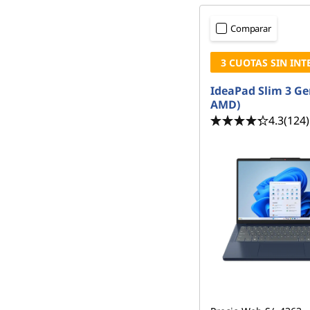
Comparar
3 CUOTAS SIN INT
IdeaPad Slim 3 Ge
AMD)
4.3
(124)