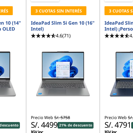
ERÉS
3 CUOTAS SIN INTERÉS
3 CUOTAS S
n 10 (14"
IdeaPad Slim 5i Gen 10 (16"
IdeaPad Slim
la OLED
Intel)
Intel) ¡Pers
4.6
(71)
4
Precio Web
S/. 5758
Precio Web
S/
S/. 4499
S/. 4791
descuento
21% de descuento
IGV inc.
IGV inc.