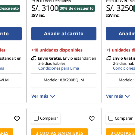
Precio Web
S/. 4463
Precio Web
S/
S/. 3100
S/. 3250
descuento
30% de descuento
IGV inc.
IGV inc.
rito
Añadir al carrito
Añadir 
les
+10 unidades disponibles
+1 unidades d
estándar: en
Envío Gratis.
Envío estándar: en
Envío Gratis
2-5 días hábiles
2-5 días hábi
ima
Condiciones para Lima
Condiciones
4VLM
Modelo:
83K200BQLM
Modelo:
Ver más
Ver más
Comparar
Comparar
ERÉS
3 CUOTAS SIN INTERÉS
3 CUOTAS S