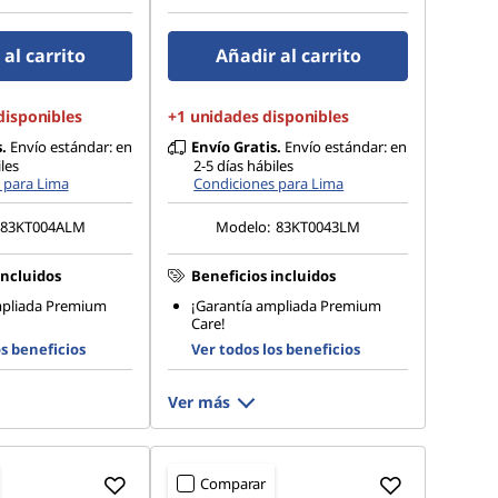
al carrito
Añadir al carrito
disponibles
+1 unidades disponibles
.
Envío estándar: en
Envío Gratis.
Envío estándar: en
les
2-5 días hábiles
 para Lima
Condiciones para Lima
83KT004ALM
Modelo:
83KT0043LM
incluidos
Beneficios incluidos
mpliada Premium
¡Garantía ampliada Premium
Care!
os beneficios
Ver todos los beneficios
Ver más
Comparar