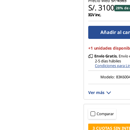
Precio Web
S/. 4363
S/. 3100
28% de 
IGV inc.
Añadir al car
+1 unidades disponib
Envío Gratis.
Envío 
2-5 días hábiles
Condiciones para L
Modelo:
83K600
Ver más
Comparar
3 CUOTAS SIN INT