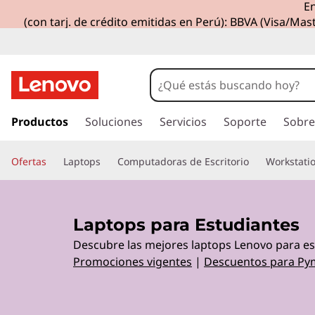
En
L
(con tarj. de crédito emitidas en Perú): BBVA (Visa/Mast
a
p
t
I
r
Productos
Soluciones
Servicios
Soporte
Sobre
o
a
l
p
Ofertas
Laptops
Computadoras de Escritorio
Workstati
c
o
s
n
t
p
Laptops para Estudiantes
e
Descubre las mejores laptops Lenovo para est
n
a
i
Promociones vigentes
|
Descuentos para Py
d
r
o
p