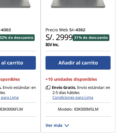
. 4363
Precio Web
S/. 4362
S/. 2999
32% de descuento
31% de descuento
IGV inc.
al carrito
Añadir al carrito
isponibles
+10 unidades disponibles
.
Envío estándar: en
Envío Gratis.
Envío estándar: en
les
2-5 días hábiles
 para Lima
Condiciones para Lima
83K0006FLM
Modelo:
83K000MSLM
Ver más