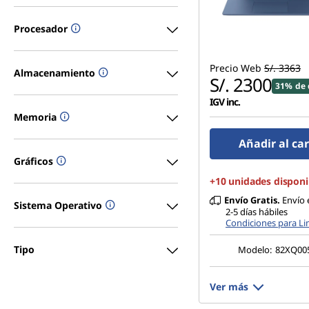
s
Procesador
Precio Web
S/. 3363
Almacenamiento
S/. 2300
31% de 
IGV inc.
Memoria
Añadir al car
Gráficos
+10 unidades disponi
Envío Gratis.
Envío 
Sistema Operativo
2-5 días hábiles
Condiciones para L
Tipo
Modelo:
82XQ00
Ver más