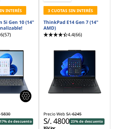
IN INTERÉS
3 CUOTAS SIN INTERÉS
 5i Gen 10 (14"
ThinkPad E14 Gen 7 (14"
onalizable!
AMD)
.6
(57)
4.4
(66)
. 5830
Precio Web
S/. 6245
S/. 4800
17% de descuento
23% de descuento
IGV inc.