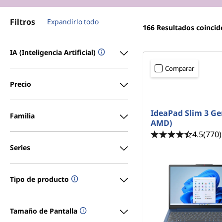
a
r
i
e
Filtros
Expandirlo todo
n
166
Resultados coincid
c
s
i
IA (Inteligencia Artificial)
p
t
Comparar
a
u
l
Precio
<b>
<b>
d
IdeaPad Slim 3 Ge
Familia
AMD)
i
4.5
(770)
a
Series
n
Tipo de producto
t
e
Tamaño de Pantalla