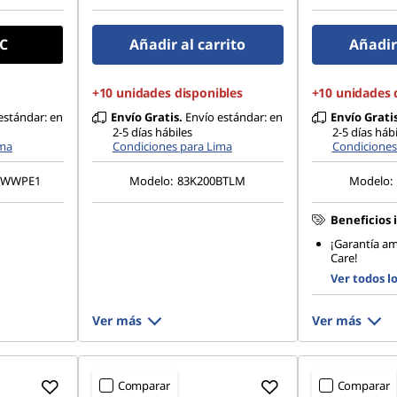
C
Añadir al carrito
Añadir 
+10 unidades disponibles
+10 unidades 
estándar: en
Envío Gratis.
Envío estándar: en
Envío Gratis
2-5 días hábiles
2-5 días hábi
ima
Condiciones para Lima
Condiciones
1WWPE1
Modelo:
83K200BTLM
Modelo:
Beneficios 
¡Garantía a
Care!
Ver todos l
Ver más
Ver más
Comparar
Comparar