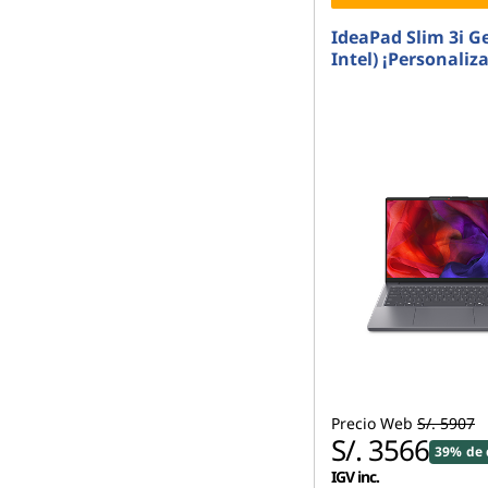
IdeaPad Slim 3i Ge
Intel) ¡Personaliza
Precio Web
S/. 5907
S/. 3566
39% de 
IGV inc.