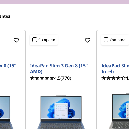
entes
Comparar
Comparar
n 8 (15"
IdeaPad Slim 3 Gen 8 (15"
IdeaPad Slim
AMD)
Intel)
4.5
(770)
4