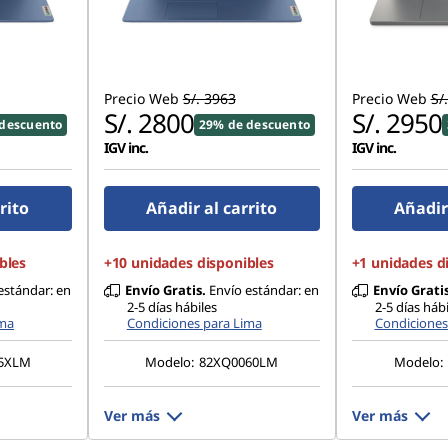
Precio Web
S/. 3963
Precio Web
S/
S/. 2800
S/. 2950
descuento
29% de descuento
IGV inc.
IGV inc.
rito
Añadir al carrito
Añadir 
bles
+10 unidades disponibles
+1 unidades d
estándar: en
Envío Gratis.
Envío estándar: en
Envío Gratis
2-5 días hábiles
2-5 días hábi
ima
Condiciones para Lima
Condiciones
5XLM
Modelo:
82XQ0060LM
Modelo:
Ver más
Ver más