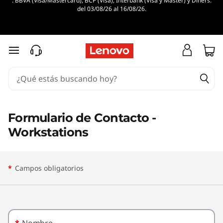
. BBVA (Visa/Mastercard), BCP (Visa), Interbank (Visa y Master) y Diners.
del 03/08/26 al 16/08/26.
Ir al contenido principal
Formulario de Contacto -
Workstations
*
Campos obligatorios
*
Nombre