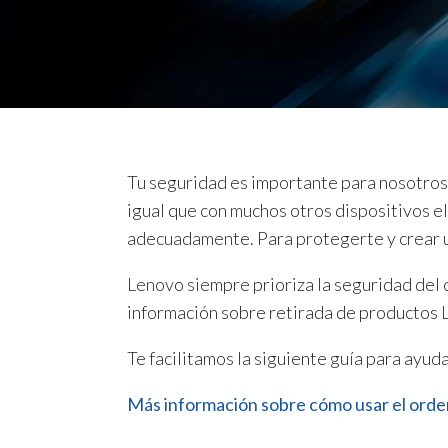
n
c
i
p
a
l
Tu seguridad es importante para nosotros.
igual que con muchos otros dispositivos el
adecuadamente. Para protegerte y crear u
Lenovo siempre prioriza la seguridad del 
información sobre retirada de productos 
Te facilitamos la siguiente guía para ayu
Más información sobre cómo usar el orden