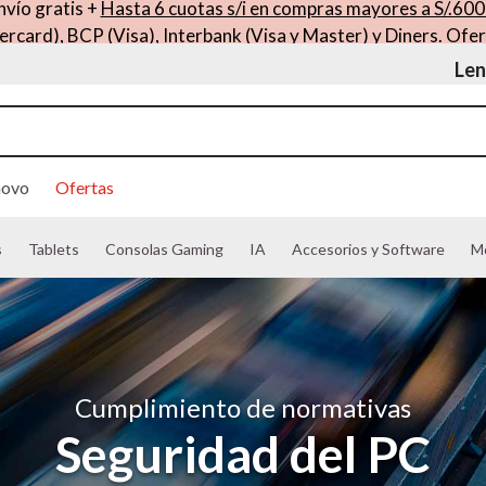
nvío gratis +
Hasta 6 cuotas s/i en compras mayores a S/.600
ercard), BCP (Visa), Interbank (Visa y Master) y Diners. Ofer
Len
novo
Ofertas
s
Tablets
Consolas Gaming
IA
Accesorios y Software
M
Cumplimiento de normativas
Seguridad del PC