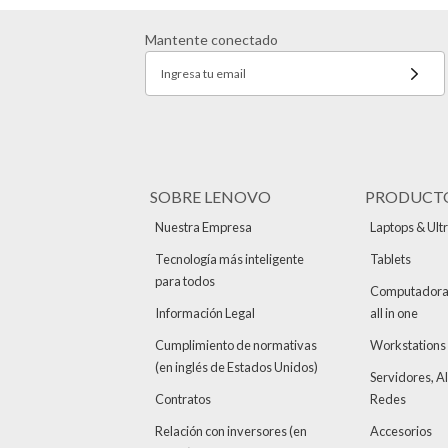
Mantente conectado
Ingresa tu email
SOBRE LENOVO
PRODUCT
Nuestra Empresa
Laptops & Ult
Tecnología más inteligente
Tablets
para todos
Computadoras 
Información Legal
all in one
Cumplimiento de normativas
Workstations
(en inglés de Estados Unidos)
Servidores, 
Contratos
Redes
Relación con inversores (en
Accesorios