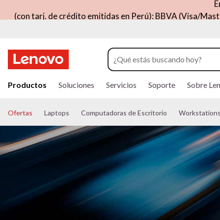
E
(con tarj. de crédito emitidas en Perú): BBVA (Visa/Mast
I
r
Productos
Soluciones
Servicios
Soporte
Sobre Le
a
l
c
Ofertas
Laptops
Computadoras de Escritorio
Workstation
o
n
t
e
n
i
d
o
p
r
i