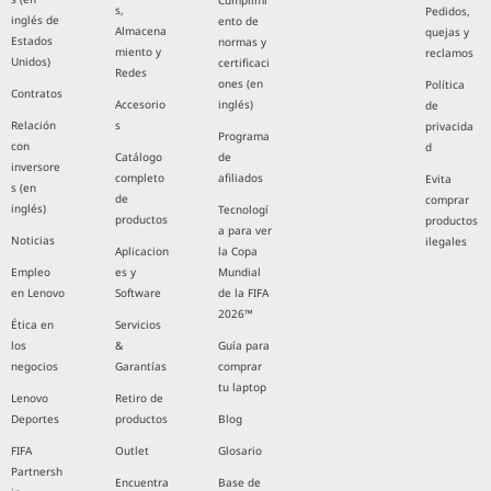
Cumplimi
s,
Pedidos,
inglés de
ento de
Almacena
quejas y
Estados
normas y
miento y
reclamos
Unidos)
certificaci
Redes
ones (en
Política
Contratos
Accesorio
inglés)
de
Relación
s
privacida
Programa
con
d
Catálogo
de
inversore
completo
afiliados
Evita
s (en
de
comprar
inglés)
Tecnologí
productos
productos
a para ver
Noticias
ilegales
Aplicacion
la Copa
Empleo
es y
Mundial
en Lenovo
Software
de la FIFA
2026™
Ética en
Servicios
los
&
Guía para
negocios
Garantías
comprar
tu laptop
Lenovo
Retiro de
Deportes
productos
Blog
FIFA
Outlet
Glosario
Partnersh
Encuentra
Base de