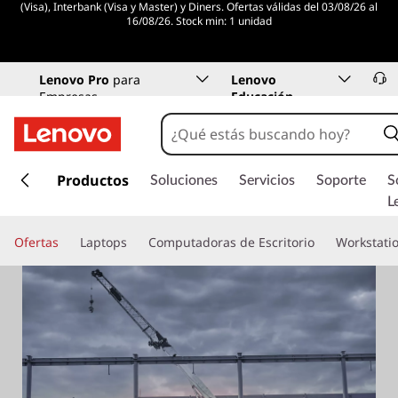
(Visa), Interbank (Visa y Master) y Diners. Ofertas válidas del 03/08/26 al
16/08/26. Stock min: 1 unidad
Lenovo Pro
para
Lenovo
Empresas
Educación
I
r
Productos
Soluciones
Servicios
Soporte
S
a
L
l
c
Ofertas
Laptops
Computadoras de Escritorio
Workstati
o
n
t
e
n
i
d
o