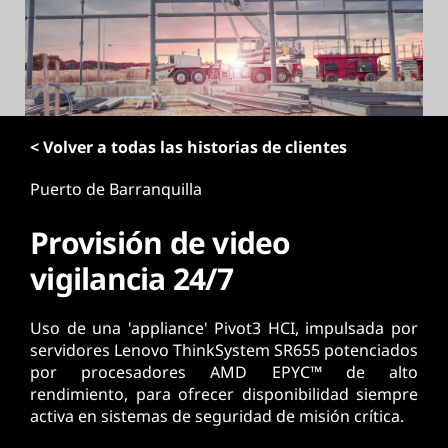
p
r
i
n
c
i
< Volver a todas las historias de clientes
p
a
Puerto de Barranquilla
l
Provisión de video
vigilancia 24/7
Uso de una 'appliance' Pivot3 HCI, impulsada por
servidores Lenovo ThinkSystem SR655 potenciados
por procesadores AMD EPYC™ de alto
rendimiento, para ofrecer disponibilidad siempre
activa en sistemas de seguridad de misión crítica.