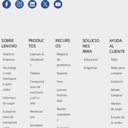
SOBRE
PRODUC
RECURS
SOLUCIO
AYUDA
LENOVO
TOS
OS
NES
AL
PARA
CLIENTE
Nuestra
Laptops &
Registro
Empresa
Ultrabook
de
Educación
FAQs
s
productos
Tecnologí
Empresas
FAQs para
a más
Tablets
Soporte
comprar
inteligent
Computad
Foro
Contacto
e para
oras de
todos
Lenovo
Dónde
escritorio
Partner
Comprar
Informaci
y all in
Hub
ón Legal
one
Medios
Recibir
de pago
Cumplimi
Workstati
novedade
ento de
ons
Estado de
s
normativa
tu orden
Servidore
s (en