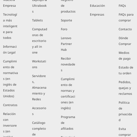
Empresa
Ultrabook
de
Educación
FAQs
s
productos
Tecnologí
Empresas
FAQs para
a más
Tablets
Soporte
comprar
inteligent
Computad
Foro
Contacto
e para
oras de
todos
Lenovo
Dónde
escritorio
Partner
Comprar
Informaci
y all in
Hub
ón Legal
one
Medios
Recibir
de pago
Cumplimi
Workstati
novedade
ento de
ons
Estado de
s
normativa
tu orden
Servidore
s (en
Cumplimi
s,
Pedidos,
inglés de
ento de
Almacena
quejas y
Estados
normas y
miento y
reclamos
Unidos)
certificaci
Redes
ones (en
Política
Contratos
Accesorio
inglés)
de
Relación
s
privacida
Programa
con
d
Catálogo
de
inversore
completo
afiliados
Evita
s (en
de
comprar