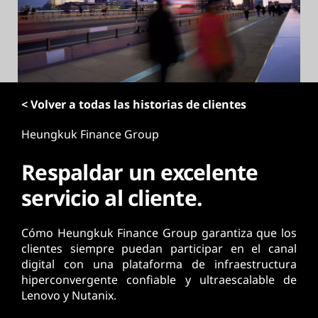
p
r
i
n
c
i
< Volver a todas las historias de clientes
p
a
Heungkuk Finance Group
l
Respaldar un excelente
servicio al cliente.
Cómo Heungkuk Finance Group garantiza que los
clientes siempre puedan participar en el canal
digital con una plataforma de infraestructura
hiperconvergente confiable y ultraescalable de
Lenovo y Nutanix.