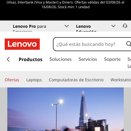
(Visa), Interbank (Visa y Master) y Diners. Ofertas válidas del 03/08/26 al
16/08/26. Stock min: 1 unidad
Lenovo Pro
para
Lenovo
Empresas
Educación
I
r
Productos
Soluciones
Servicios
Soporte
S
a
L
l
c
Ofertas
Laptops
Computadoras de Escritorio
Workstati
o
n
t
e
n
i
d
o