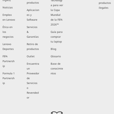
inglés)
Tecnologí
productos
productos
a para ver
Noticias
ilegales
Aplicacion
la Copa
Empleo
es y
Mundial
en Lenovo
Software
de la FIFA
2026™
Ética en
Servicios
los
&
Guía para
negocios
Garantías
comprar
tu laptop
Lenovo
Retiro de
Deportes
productos
Blog
FIFA
Outlet
Glosario
Partnersh
Encuentra
Base de
ip
un
conocimie
Formula 1
Proveedor
ntos
Partnersh
de
ip
Servicios
o
Revended
or