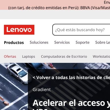
Env
(con tarj. de crédito emitidas en Perú): BBVA (Visa/Mast
I
r
Productos
Soluciones
Servicios
Soporte
Sobre L
a
l
Ofertas
Laptops
Computadoras de Escritorio
Workstati
c
o
n
t
< Volver a todas las historias de cl
e
n
Gradient
i
d
Acelerar el acceso 
o
p