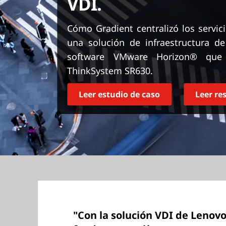
VDI.
r
i
n
Cómo Gradient centralizó los servic
c
una solución de infraestructura de 
i
software VMware Horizon® que 
p
ThinkSystem SR630.
a
l
Leer estudio de caso
Leer r
"Con la solución VDI de Lenov