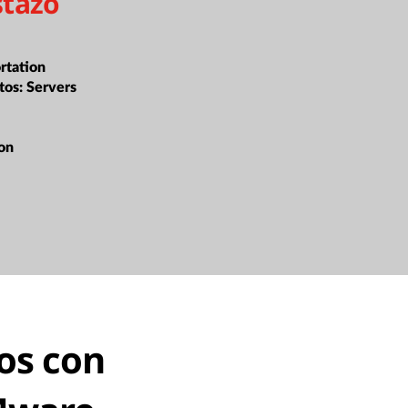
stazo
rtation
tos:
Servers
ion
tos con