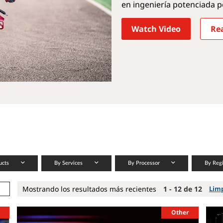
en ingeniería potenciada p
Watch Video
Re
ucts
By Services
By Processor
By Reg
Mostrando los resultados más recientes
1 - 12 de 12
Limp
Other