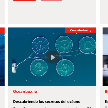
Cross-Industry
Oceanbox.io
B
Descubriendo los secretos del océano
E
c