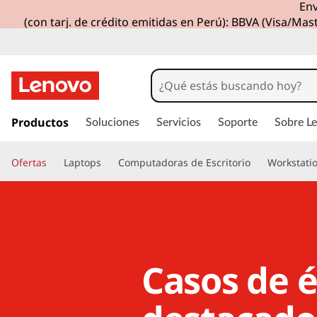
Env
(con tarj. de crédito emitidas en Perú): BBVA (Visa/Mast
I
r
Productos
Soluciones
Servicios
Soporte
Sobre L
a
l
Ofertas
Laptops
Computadoras de Escritorio
Workstati
c
o
n
t
e
n
i
Casos de é
d
o
p