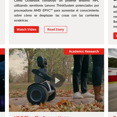
Cómo Oceanbox construyó un potente entorno HPC
utilizando servidores Lenovo ThinkSystem potenciados por
Be
procesadores AMD EPYC™ para aumentar el conocimiento
e
sobre cómo se desplazan las cosas con las corrientes
re
oceánicas.
Be
me
Watch Video
Read Story
Academic Research