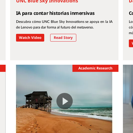
UNC Blue Sky Innovations
D
IA para contar historias inmersivas
C
Descubra cómo UNC Blue Sky Innovations se apoya en la IA
Lo
de Lenovo para dar forma al futuro del metaverso.
có
má
Watch Video
Read Story
Academic Research