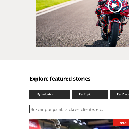
Explore featured stories
By Industry
By Topic
By Prod
Retail