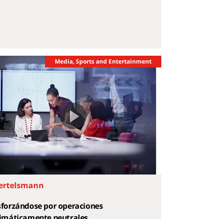
Media, Sports and Entertainment
ertelsmann
sforzándose por operaciones
limáticamente neutrales