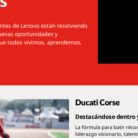
s
ntes de Lenovo están resolviendo
uevas oportunidades y
ue todos vivimos, aprendemos,
Ducati Corse
Destacándose dentro y
La fórmula para batir réc
liderazgo visionario, talen