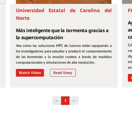
Universidad Estatal de Carolina del
F
Norte
A
a
Más inteligente que la tormenta gracias a
c
la supercomputación
Có
Vea cómo las soluciones HPC de Lenovo están equipando a
ce
los investigadores para estudiar y predecir el comportamiento
di
de las tormentas y la erosión costera a través de modelos
in
computacionales y simulaciones de alta resolución.
an
Watch Video
Read Story
«
1
»