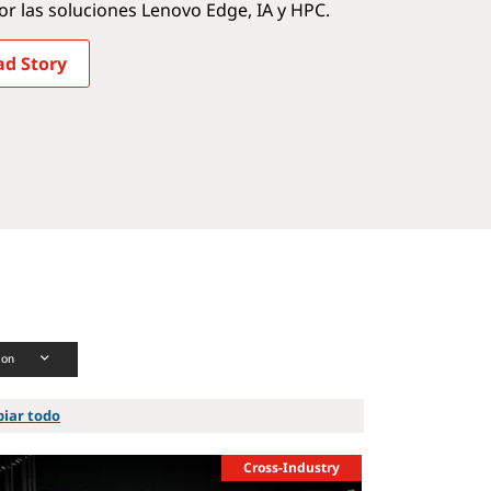
or las soluciones Lenovo Edge, IA y HPC.
ad Story
ion
iar todo
Cross-Industry