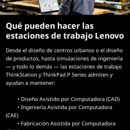
w
e
Qué pueden hacer las
r
estaciones de trabajo Lenovo
f
Desde el diseño de centros urbanos o el diseño
u
de productos, hasta simulaciones de ingeniería
— y todo lo demás — las estaciones de trabajo
l
ThinkStation y ThinkPad P Series admiten y
w
ayudan a mantener:
o
• Diseño Asistido por Computadora (CAD)
r
• Ingeniería Asistida por Computadora
(CAE)
k
• Fabricación Asistida por Computadora