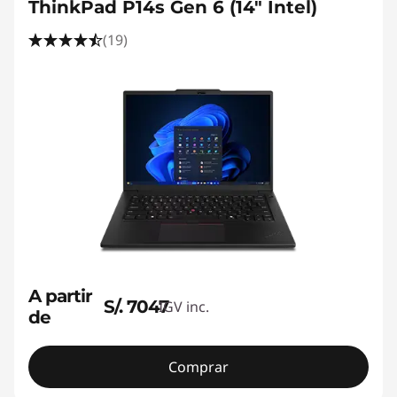
ThinkPad P14s Gen 6 (14" Intel)
r
(19)
u
c
t
i
o
n
A partir
S/. 7047
IGV inc.
de
Comprar