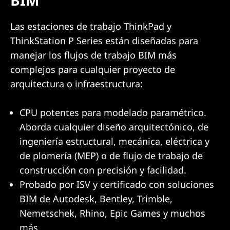
BIM
E
Las estaciones de trabajo ThinkPad y
n
ThinkStation P Series están diseñadas para
manejar los flujos de trabajo BIM más
g
complejos para cualquier proyecto de
i
arquitectura o infraestructura:
n
CPU potentes para modelado paramétrico.
e
Aborda cualquier diseño arquitectónico, de
ingeniería estructural, mecánica, eléctrica y
e
de plomería (MEP) o de flujo de trabajo de
r
construcción con precisión y facilidad.
Probado por ISV y certificado con soluciones
i
BIM de Autodesk, Bentley, Trimble,
n
Nemetschek, Rhino, Epic Games y muchos
más.