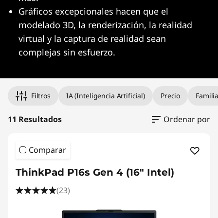
g
Gráficos excepcionales hacen que el
,
modelado 3D, la renderización, la realidad
virtual y la captura de realidad sean
A
complejas sin esfuerzo.
r
Original Price 6798.00 undefined Discounted 
Original Price 7047.00 undefined Discounted 
Original Price 7678.00 undefined Discounted 
Original Price 7767.00 undefined Discounted 
Original Price 7991.00 undefined Discounted 
Original Price 8720.00 undefined Discounted 
Original Price 9361.00 undefined Discounted 
Original Price 11760.00 undefined Discounted 
Original Price 12599.00 undefined Discounted
Original Price 15368.00 undefined Discounted
c
Filtros
IA (Inteligencia Artificial)
Precio
Famili
h
11 Resultados
Ordenar por
i
t
Comparar
e
ThinkPad P16s Gen 4 (16" Intel)
(23)
c
t