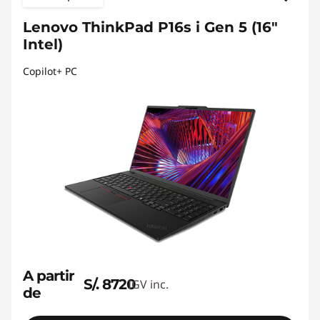
Lenovo ThinkPad P16s i Gen 5 (16"
Intel)
Copilot+ PC
A partir
S/. 8720
IGV inc.
de