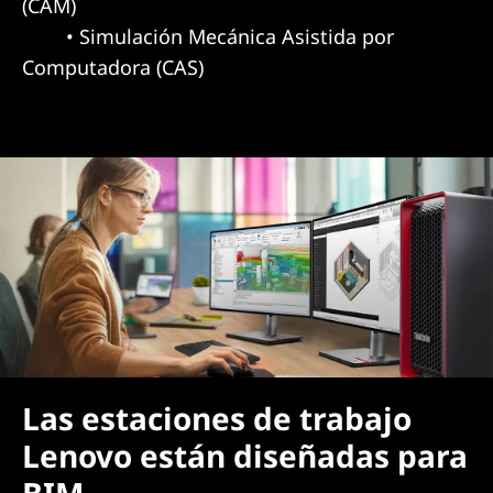
s
(CAM)
• Simulación Mecánica Asistida por
t
Computadora (CAS)
a
t
i
o
n
s
f
Las estaciones de trabajo
o
Lenovo están diseñadas para
r