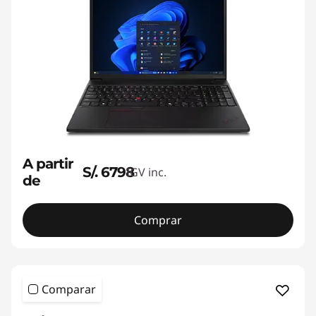
u
r
e
,
&
A partir
S/. 6798
IGV inc.
C
de
o
Comprar
n
s
Comparar
t