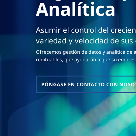
p
Analítica
n
a
c
i
r
p
Asumir el control del crecie
a
a
l
variedad y velocidad de sus
G
Ofrecemos gestión de datos y analítica de 
redituables, que ayudarán a que su empres
e
s
PÓNGASE EN CONTACTO CON NOSO
t
i
ó
n