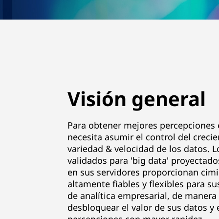
y
a
n
a
Visión general
l
í
Para obtener mejores percepciones 
t
necesita asumir el control del creci
variedad & velocidad de los datos. L
i
validados para 'big data' proyectad
en sus servidores proporcionan cim
c
altamente fiables y flexibles para su
de analítica empresarial, de maner
a
desbloquear el valor de sus datos y 