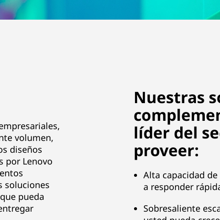
Nuestras s
complemen
empresariales,
líder del s
ente volumen,
proveer:
os diseños
os por Lenovo
ientos
Alta capacidad de
s soluciones
a responder rápi
a que pueda
entregar
Sobresaliente esc