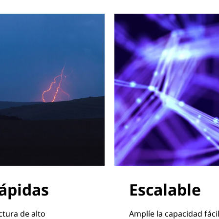
ápidas
Escalable
tura de alto
Amplíe la capacidad fác