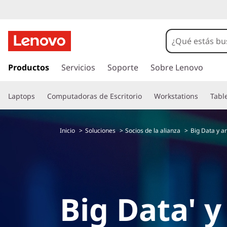
S
o
l
I
r
Productos
Servicios
Soporte
Sobre Lenovo
u
a
l
c
Laptops
Computadoras de Escritorio
Workstations
Tabl
c
o
i
n
Inicio
Soluciones
Socios de la alianza
Big Data y an
t
o
e
n
n
i
d
e
o
Big Data' y
p
s
r
i