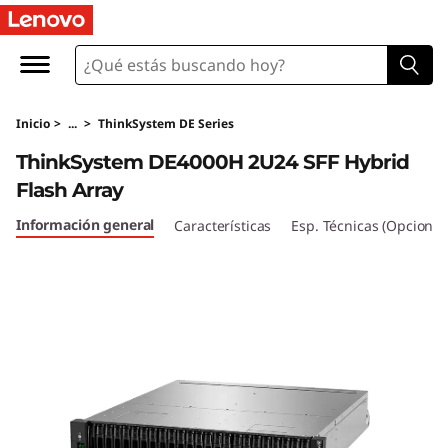
M
a
t
Inicio
>
...
>
ThinkSystem DE Series
r
ThinkSystem DE4000H 2U24 SFF Hybrid
i
Flash Array
z
Información general
Características
Esp. Técnicas (Opcional
d
e
f
l