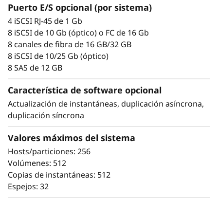
e
redundantes, funcionalidades avanzadas de
Puerto E/S opcional (por sistema)
protección de datos y amplia capacidad de
m
4 iSCSI RJ-45 de 1 Gb
diagnóstico.
8 iSCSI de 10 Gb (óptico) o FC de 16 Gb
D
8 canales de fibra de 16 GB/32 GB
También es sumamente segura, con una
8 iSCSI de 10/25 Gb (óptico)
integridad de datos absoluta que protege tus
E
8 SAS de 12 GB
datos comerciales importantes, así como la
4
información personal confidencial de tus
Característica de software opcional
clientes.
Actualización de instantáneas, duplicación asíncrona,
0
duplicación síncrona
0
Valores máximos del sistema
0
Hosts/particiones: 256
Volúmenes: 512
H
Copias de instantáneas: 512
Espejos: 32
2
U