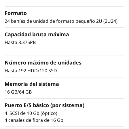
e
ThinkSystem de la serie DE con algoritmos de
Formato
almacenamiento en caché adaptativo se
T
diseñó para cargas de trabajo que van desde
24 bahías de unidad de formato pequeño 2U (2U24)
aplicaciones de transmisión de alto
h
Capacidad bruta máxima
rendimiento IOPS o de un gran ancho de
banda hasta consolidación de almacenamiento
i
Hasta 3.375PB
de gran rendimiento.
n
Estos sistemas están pensados para la
Número máximo de unidades
k
recuperación y copia de seguridad, los
Hasta 192 HDD/120 SSD
mercados informáticos de alto rendimiento,
S
Big Data/análisis y virtualización, pero
Memoria del sistema
funcionan igualmente bien en entornos
y
16 GB/64 GB
informáticos generales.
s
Puerto E/S básico (por sistema)
La serie ThinkSystem DE está diseñada para
4 iSCSI de 10 Gb (óptico)
t
lograr hasta un 99,9999 % de disponibilidad a
4 canales de fibra de 16 Gb
través de rutas de E/S totalmente