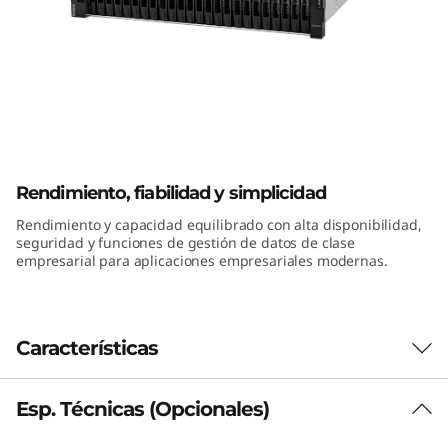
a
s
h
h
ThinkSystem DE4000H 2U24 SFF
í
Hybrid Flash Array
Rendimiento, fiabilidad y simplicidad
b
Rendimiento y capacidad equilibrado con alta disponibilidad,
seguridad y funciones de gestión de datos de clase
r
empresarial para aplicaciones empresariales modernas.
i
d
Características
o
Esp. Técnicas (Opcionales)
Rendimiento y disponibilidad
d
La matriz de memoria flash híbrida