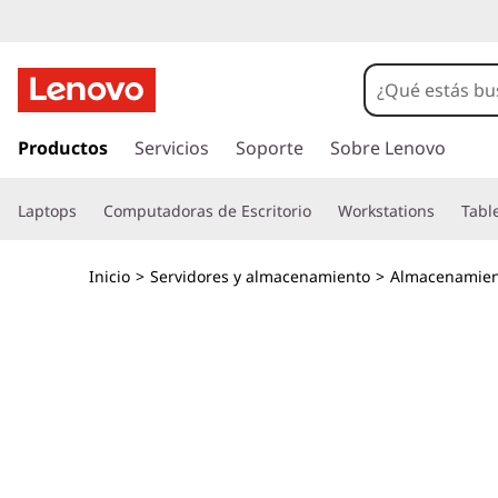
M
a
t
I
r
Productos
Servicios
Soporte
Sobre Lenovo
r
a
l
i
Laptops
Computadoras de Escritorio
Workstations
Tabl
c
o
z
n
Inicio
>
Servidores y almacenamiento
>
Almacenamien
t
d
e
n
e
i
d
f
o
p
l
r
i