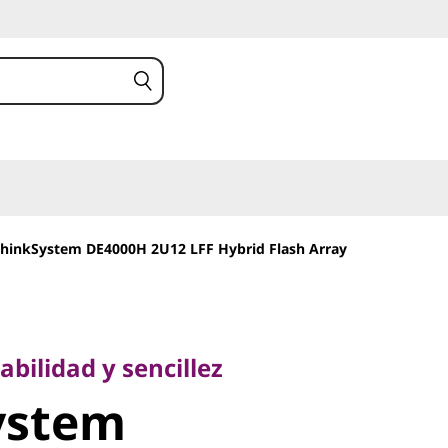
hinkSystem DE4000H 2U12 LFF Hybrid Flash Array
lidad y sencillez
stem
abilidad y sencillez
ystem
 2U12 LFF