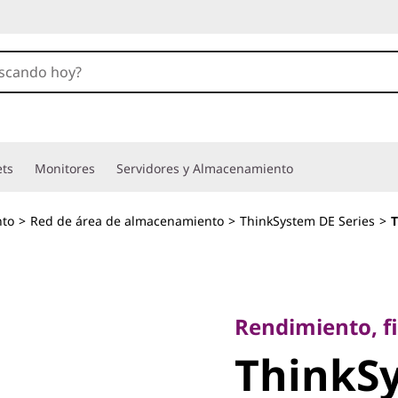
ets
Monitores
Servidores y Almacenamiento
to
>
Red de área de almacenamiento
>
ThinkSystem DE Series
>
T
Rendimiento, fiabi
ThinkSy
Rendimiento, fi
ThinkS
DE4000H