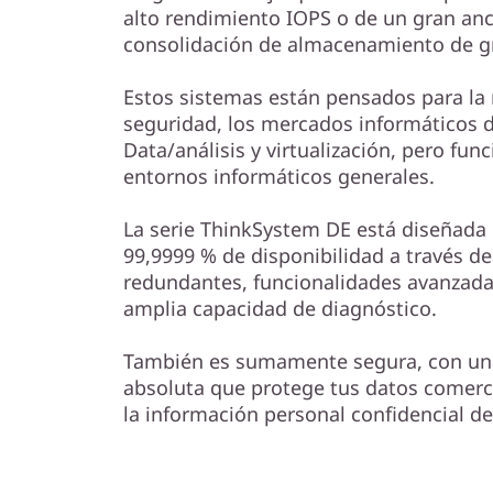
e
alto rendimiento IOPS o de un gran an
consolidación de almacenamiento de g
m
D
Estos sistemas están pensados para la 
seguridad, los mercados informáticos d
E
Data/análisis y virtualización, pero fu
entornos informáticos generales.
4
La serie ThinkSystem DE está diseñada 
0
99,9999 % de disponibilidad a través de
redundantes, funcionalidades avanzada
0
amplia capacidad de diagnóstico.
0
También es sumamente segura, con una
H
absoluta que protege tus datos comerc
la información personal confidencial de 
2
U