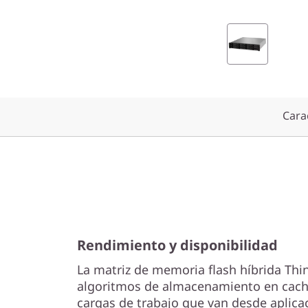
e
T
h
i
Carac
n
k
S
y
Rendimiento y disponibilidad
s
La matriz de memoria flash híbrida Thi
t
algoritmos de almacenamiento en caché
cargas de trabajo que van desde aplica