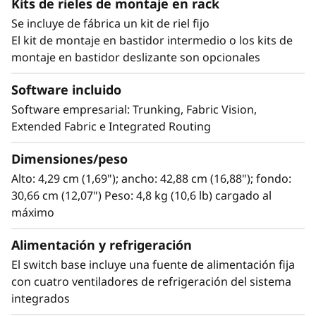
máxima flexibilidad y admite escalabilidad para
Kits de rieles de montaje en rack
"invertir a medida que se crece" con puertos
m
Se incluye de fábrica un kit de riel fijo
bajo demanda (PoD) para ampliar de 8 a 24
El kit de montaje en bastidor intermedio o los kits de
D
puertos según precise. Cada puerto admite
montaje en bastidor deslizante son opcionales
transceptores SFP+ 32G o 64G, lo que
B
garantiza la escalabilidad del rendimiento y
Software incluido
compatibilidad con dispositivos 8G y 16G. Este
7
Software empresarial: Trunking, Fabric Vision,
switch protege la inversión y permite a las
Extended Fabric e Integrated Routing
empresas comenzar desde cero, crecer
1
rápidamente y satisfacer el aumento de la
Dimensiones/peso
0
demanda con la tecnología más reciente.
Alto: 4,29 cm (1,69"); ancho: 42,88 cm (16,88"); fondo:
30,66 cm (12,07") Peso: 4,8 kg (10,6 lb) cargado al
S
máximo
Alimentación y refrigeración
El switch base incluye una fuente de alimentación fija
con cuatro ventiladores de refrigeración del sistema
integrados