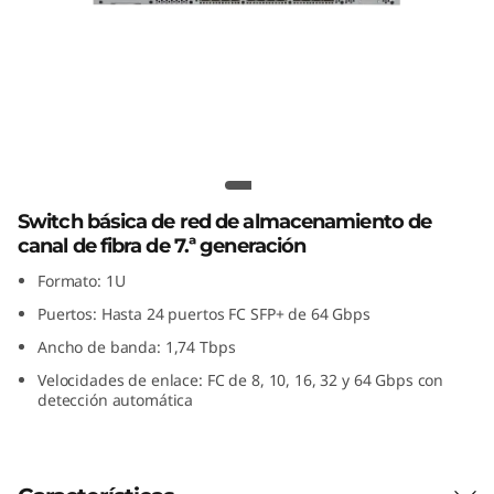
C
d
e
7
Switch SAN FC de 7.ª generación
.
Lenovo ThinkSystem DB710S
Switch básica de red de almacenamiento de
ª
canal de fibra de 7.ª generación
g
Formato: 1U
Puertos: Hasta 24 puertos FC SFP+ de 64 Gbps
e
Ancho de banda: 1,74 Tbps
n
Velocidades de enlace: FC de 8, 10, 16, 32 y 64 Gbps con
detección automática
e
r