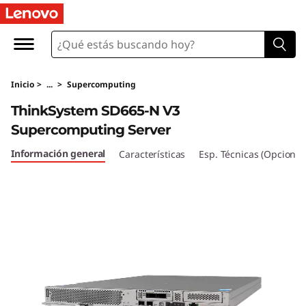
T
h
i
Inicio
>
...
>
Supercomputing
n
ThinkSystem SD665-N V3
k
Supercomputing Server
S
Información general
Características
Esp. Técnicas (Opcional
y
s
t
e