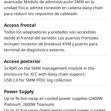
avanzada. Módulo de administración SMM en la
unidad física; admite conexión en cadena daisy chain
para reducir los requisitos de cableado
Acceso frontal
Todos los adaptadores y unidades son accesibles
desde el frontal del servidor. Los puertos frontales
Soluciones escalables
incluyen conector de breakout KVM y puerto para
El Lenovo ThinkSystem SD665-N V3, se ofrece
terminal de diagnóstico externo.
como una solución Lenovo Scalable
Infrastructure (LeSI) totalmente escalable,
Acceso posterior
proporciona guías de soluciones
2x RJ45 on the SMM management module in the
recomendadas para garantizar la
enclosure for XCC with daisy chain support;
interoperabilidad del hardware, software y
USB 2.0 for SMM FFDC log collection
firmware entre distintos componentes de
Lenovo y otros fabricantes.
Power Supply
Con Lenovo intelligent Computing
Up to 9x hot-swap air-cooled power supplies (2400W
Orchestration (LiCO) podrá dar soporte a
Platinum, 2600W Titanium)
múltiples usuarios y aumentar o reducir la
Up to 3x hot-swap direct-water-cooled power supplies