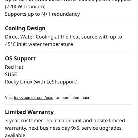
escala dentro de un único entorno de clúster.
(7200W Titanium)
LiCO le permite aprovechar un mismo clúster
Supports up to N+1 redundancy
para los requisitos de distintas cargas de
trabajo.
Cooling Design
Direct Water Cooling at the heat source with up to
45°C inlet water temperature
OS Support
Red Hat
SUSE
Rocky Linux (with LeSI support)
Visit
lenovopress.com/osig
for more information.
Limited Warranty
3-year customer replaceable unit and onsite limited
warranty, next business day 9x5, service upgrades
available