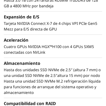
y
Hasta 3.0 TB con 24 ranuras RDIMM TruDDR5 de 128
GB a 4800 MHz por bandeja
S
Expansión de E/S
e
Tarjeta NVIDIA Connect X-7 de 4 chips VPI PCIe Gen5
Mezz para E/S directa de GPU
r
Aceleración
v
Cuatro GPUs NVIDIA HGX™H100 con 4 GPUs SXM5
e
conectadas con NVLink
r
Almacenamiento
Acelerar sus aplicaciones
Hasta dos unidades SSD NVMe de 2.5″ (altura 7 mm) o
El ThinkSystem SD665-N V3 tiene cuatro GPUs
una unidad SSD NVMe de 2.5″altura 15 mm) por nodo
NVIDIA H100 Tensor Core interconectadas
Hasta una unidad SSD NVMe M.2 refrigeración líquida
mediante NVLink para ofrecer importantes
para funciones de arranque del sistema operativo y
mejoras en el rendimiento para cargas de
almacenamiento
trabajo de HPC, entrenamiento de IA e
®
®
inferencias. Con NVIDIA
CUDA
, podrá
Compatibilidad con RAID