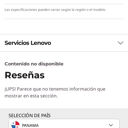
Las especificaciones pueden variar según la región o el modelo.
Servicios Lenovo
Contenido no disponible
Servicios de Soluciones
Reseñas
Diseñe la mejor estrategia para su empresa.
Trabajaremos con usted para hallar la solución
¡UPS! Parece que no tenemos información que
correcta para sus exclusivas necesidades
mostrar en esta sección.
empresariales.
Más información
SELECCIÓN DE PAÍS
PANAMA
Servicios de Implementación