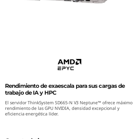
m
S
D
6
ThinkSystem SD665-N V3
6
Supercomputing Server
5
-
Rendimiento de exaescala para sus cargas de
N
trabajo de IA y HPC
El servidor ThinkSystem SD665-N V3 Neptune™ ofrece máximo
V
rendimiento de las GPU NVIDIA, densidad excepcional y
eficiencia energética líder.
3
H