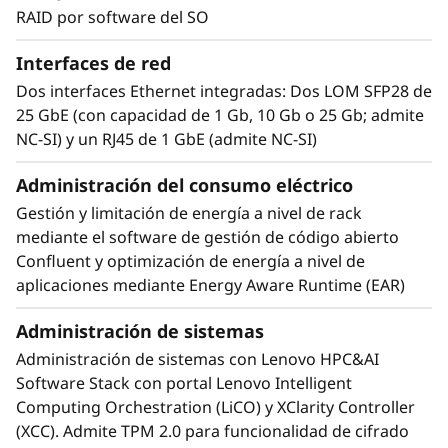
acelerar más de 700 aplicaciones de HPC
RAID por software del SO
soportadas y todos los principales marcos de
aprendizaje profundo:
Interfaces de red
Dos interfaces Ethernet integradas: Dos LOM SFP28 de
• Química, como Gaussian y GROMACS
25 GbE (con capacidad de 1 Gb, 10 Gb o 25 Gb; admite
• Elementos finitos, como LS-DYNA y Simulia
NC-SI) y un RJ45 de 1 GbE (admite NC-SI)
Abaqus
• Dinámica de fluidos, como OpenFOAM y
Administración del consumo eléctrico
ANSYS Fluent
Gestión y limitación de energía a nivel de rack
• Dinámica molecular, como NAMD y AMBER
mediante el software de gestión de código abierto
• Meteorología y climatología, como WRF e
Confluent y optimización de energía a nivel de
ICON
aplicaciones mediante Energy Aware Runtime (EAR)
Administración de sistemas
Administración de sistemas con Lenovo HPC&AI
Software Stack con portal Lenovo Intelligent
Computing Orchestration (LiCO) y XClarity Controller
(XCC). Admite TPM 2.0 para funcionalidad de cifrado