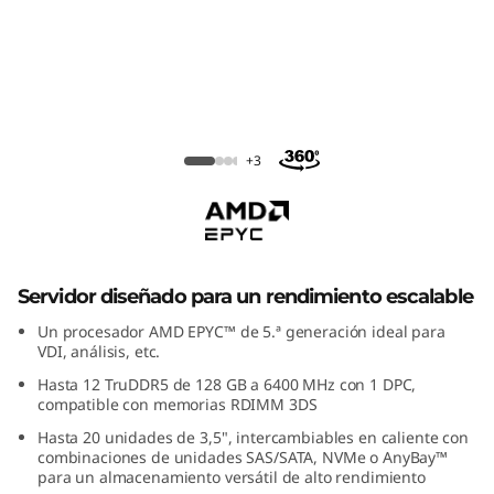
Lenovo ThinkSystem SR655 V3
+3
Servidor diseñado para un rendimiento escalable
Un procesador AMD EPYC™ de 5.ª generación ideal para
VDI, análisis, etc.
Hasta 12 TruDDR5 de 128 GB a 6400 MHz con 1 DPC,
compatible con memorias RDIMM 3DS
Hasta 20 unidades de 3,5", intercambiables en caliente con
combinaciones de unidades SAS/SATA, NVMe o AnyBay™
para un almacenamiento versátil de alto rendimiento