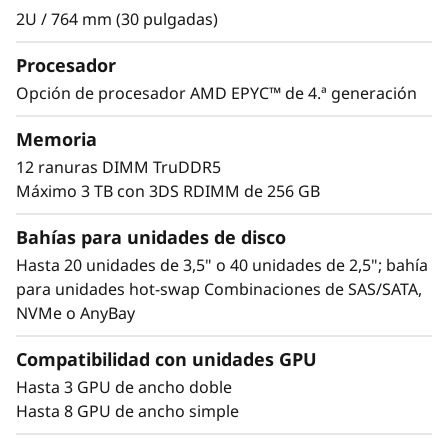
óptimos. El ThinkSystem SR655 V3 admite
2U / 764 mm (30 pulgadas)
hasta 8 GPU de ancho simple que
Procesador
proporcionan óptima aceleración de la carga
de trabajo para aplicaciones de IA, SDI y VDI y
Opción de procesador AMD EPYC™ de 4.ª generación
gran versatilidad de almacenamiento con
unidades SAS/SATA, NVMe y AnyBay™
Memoria
opcionales. Hasta 40 bahías para disco duro
12 ranuras DIMM TruDDR5
hot-swap de 2,5" que permiten hacer
Máximo 3 TB con 3DS RDIMM de 256 GB
ampliaciones y cambios rápidos a medida que
evoluciona el entorno.
Bahías para unidades de disco
Hasta 20 unidades de 3,5" o 40 unidades de 2,5"; bahía
Las flexibles opciones de PCIe Gen4 o Gen5 le
para unidades hot-swap Combinaciones de SAS/SATA,
ayudan a satisfacer los requisitos de E/S y el
NVMe o AnyBay
presupuesto de su infraestructura.
Compatibilidad con unidades GPU
Hasta 3 GPU de ancho doble
Hasta 8 GPU de ancho simple