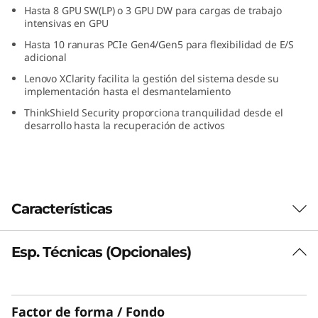
Hasta 8 GPU SW(LP) o 3 GPU DW para cargas de trabajo
intensivas en GPU
Hasta 10 ranuras PCIe Gen4/Gen5 para flexibilidad de E/S
adicional
Lenovo XClarity facilita la gestión del sistema desde su
implementación hasta el desmantelamiento
ThinkShield Security proporciona tranquilidad desde el
desarrollo hasta la recuperación de activos
Características
Esp. Técnicas (Opcionales)
Diseñado para ser flexible
La capacidad de personalizar su
infraestructura informática es la clave para
Factor de forma / Fondo
alcanzar una eficiencia y un rendimiento