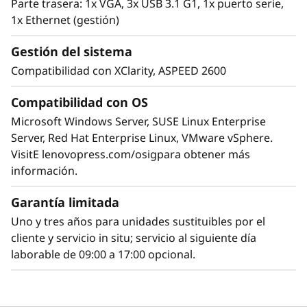
Parte trasera: 1x VGA, 3x USB 3.1 G1, 1x puerto serie,
1x Ethernet (gestión)
El SR655 V3 es potente y eficiente desde el
punto de vista energético. Sus fuentes de
Gestión del sistema
alimentación de doble redundancia tienen la
Compatibilidad con XClarity, ASPEED 2600
clasificación Titanium y cumplen con la
normativa ErP Lot 9.
Compatibilidad con OS
Microsoft Windows Server, SUSE Linux Enterprise
Server, Red Hat Enterprise Linux, VMware vSphere.
VisitE lenovopress.com/osigpara obtener más
información.
Garantía limitada
Uno y tres años para unidades sustituibles por el
cliente y servicio in situ; servicio al siguiente día
laborable de 09:00 a 17:00 opcional.
Gestión y seguridad de extremo a