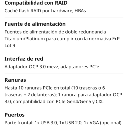
Compatibilidad con RAID
Caché flash RAID por hardware; HBAs
Fuente de alimentación
Fuentes de alimentación de doble redundancia
Titanium/Platinum para cumplir con la normativa ErP
Lot 9
Interfaz de red
Adaptador OCP 3.0 mezz, adaptadores PCIe
Potente y eficaz
Ranuras
Los procesadores AMD EPYC™ de 4.ª
Hasta 10 ranuras PCIe en total (10 traseras o 6
generación del SR655 V3 ofrecen el máximo
traseras + 2 delanteras); 1 ranura para adaptador OCP
rendimiento y son compatibles con las
3.0, compatibilidad con PCIe Gen4/Gen5 y CXL
memorias TruDDR5 más recientes para
proporcionar la velocidad y las capacidades
Puertos
necesarias para abordar aplicaciones
Parte frontal: 1x USB 3.0, 1x USB 2.0, 1x VGA (opcional)
empresariales, VDI, virtualización y SDS.