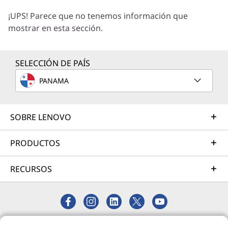
Trabajaremos con usted para hallar la solución
¡UPS! Parece que no tenemos información que
correcta para sus exclusivas necesidades
mostrar en esta sección.
empresariales.
Más información
SELECCIÓN DE PAÍS
PANAMA
Servicios de Implementación
Acelere su tiempo de llegada a la productividad. Le
ayudaremos a simplificar la implementación de nuevas
SOBRE LENOVO
tecnologías para que pueda concentrarse en su
empresa.
PRODUCTOS
Más información
RECURSOS
Servicios de Asistencia
Proteja su inversión en TI. Nuestros expertos están
listos para ayudar, en todo el mundo y durante todo el
© 2026 Lenovo. Todos los derechos reservados.