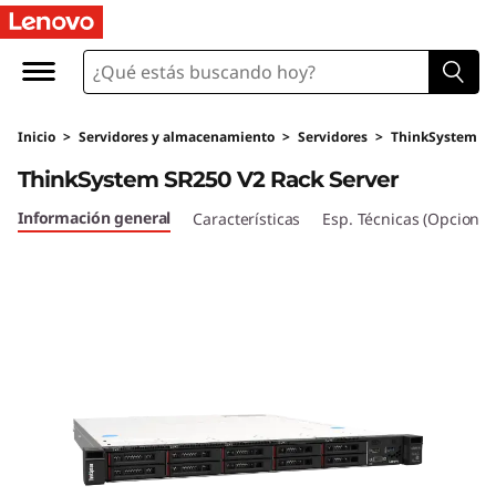
T
h
i
Inicio
>
Servidores y almacenamiento
>
Servidores
>
ThinkSystem
n
ThinkSystem SR250 V2 Rack Server
k
Información general
Características
Esp. Técnicas (Opcional
S
y
s
t
e