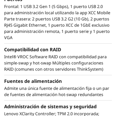
Frontal: 1 USB 3.2 Gen 1 (5 Gbps), 1 puerto USB 2.0
El SR250 V2 incluye Lenovo XClarity Controller,
para administración local utilizando la app XCC Mobile
que estandariza y automatiza las tareas de
Parte trasera: 2 puertos USB 3.2 G2 (10 Gb), 2 puertos
administración del servidor.
RJ45 Gigabit Ethernet, 1 puerto XCC de 1GbE exclusivo
para administración remota, 1 puerto serie y 1 puerto
La aplicación virtualizada XClarity
VGA
Administrator gestiona de forma centralizada
sus servidores, almacenamiento y redes
Compatibilidad con RAID
ThinkSystem, reduciendo costes y acelerando
Intel® VROC Software RAID con compatibilidad para
el aprovisionamiento de la infraestructura.
simple-swap y hot-swap Múltiples configuraciones
RAID (comunes con otros servidores ThinkSystem)
Fuentes de alimentación
Admite una única fuente de alimentación fija o un par
de fuentes de alimentación hot-swap redundantes
Administración de sistemas y seguridad
Lenovo XClarity Controller; TPM 2.0 incorporada;