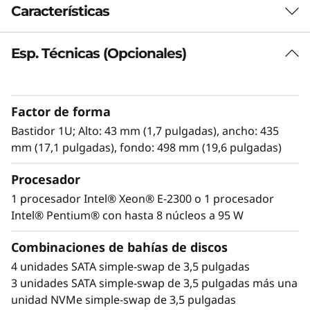
Características
Esp. Técnicas (Opcionales)
Elevada fiabilidad y seguridad
El Lenovo ThinkSystem SR250 V2 ofrece
fiabilidad y seguridad sin renunciar al
Factor de forma
rendimiento. Este servidor en bastidor con un
solo procesador y en formato compacto 1U
Bastidor 1U; Alto: 43 mm (1,7 pulgadas), ancho: 435
está diseñado para empresas en expansión o
mm (17,1 pulgadas), fondo: 498 mm (19,6 pulgadas)
despliegue perimetral.
Procesador
Con un aumento del rendimiento de hasta un
1 procesador Intel® Xeon® E-2300 o 1 procesador
17% en comparación con generaciones
Intel® Pentium® con hasta 8 núcleos a 95 W
®
anteriores, los nuevos procesadores Intel
Combinaciones de bahías de discos
®
Xeon
E-2300 ofrecen mayor rendimiento en
4 unidades SATA simple-swap de 3,5 pulgadas
cargas de trabajo con un precio muy reducido.
3 unidades SATA simple-swap de 3,5 pulgadas más una
unidad NVMe simple-swap de 3,5 pulgadas