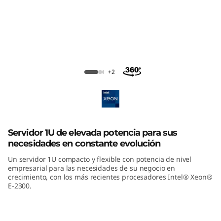
m
S
R
2
ThinkSystem SR250 V2 Rack Server
+2
5
0
V
Servidor 1U de elevada potencia para sus
necesidades en constante evolución
2
Un servidor 1U compacto y flexible con potencia de nivel
empresarial para las necesidades de su negocio en
crecimiento, con los más recientes procesadores Intel® Xeon®
E-2300.