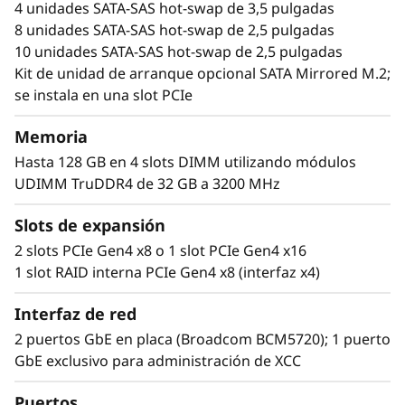
4 unidades SATA-SAS hot-swap de 3,5 pulgadas
8 unidades SATA-SAS hot-swap de 2,5 pulgadas
10 unidades SATA-SAS hot-swap de 2,5 pulgadas
Kit de unidad de arranque opcional SATA Mirrored M.2;
se instala en una slot PCIe
Memoria
Hasta 128 GB en 4 slots DIMM utilizando módulos
UDIMM TruDDR4 de 32 GB a 3200 MHz
Slots de expansión
Flexible, escalable y fácil de administrar
2 slots PCIe Gen4 x8 o 1 slot PCIe Gen4 x16
El ThinkSystem SR250 V2 ofrece flexibilidad
1 slot RAID interna PCIe Gen4 x8 (interfaz x4)
mediante múltiples configuraciones de
memoria TruDDR4, compatibilidad con GPU y
Interfaz de red
gran diversidad de opciones de
2 puertos GbE en placa (Broadcom BCM5720); 1 puerto
almacenamiento. Ideal para infraestructura
GbE exclusivo para administración de XCC
informática, servidores web, virtualización y
aplicaciones perimetrales.
Puertos