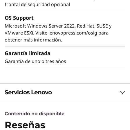
frontal de seguridad opcional
OS Support
Elevada potencia y uso eficiente de la
Microsoft Windows Server 2022, Red Hat, SUSE y
energía
VMware ESXi. Visite
lenovopress.com/osig
para
obtener más información.
El ThinkSystem SR250 V2 ofrece rendimiento
de nivel empresarial con 8 núcleos y utiliza
Garantía limitada
CPUs de 95 W como máximo. Su bastidor de
Garantía de uno o tres años
profundidad reducida se adapta a los entornos
de espacio limitado habituales en muchas
pymes, sucursales y oficinas remetas, así como
a aplicaciones perimetrales.
Servicios Lenovo
El ThinkSystem SR250 V2 es una solución ideal
cuando su negocio necesita un servidor para
manejar grandes cargas de trabajo en un
Contenido no disponible
Servicios de Soluciones
espacio reducido.
Reseñas
Diseñe la mejor estrategia para su empresa.