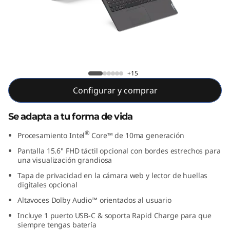
1
5
,
6
IdeaPad 5i (15,6", Intel)
+15
"
Configurar y comprar
,
Se adapta a tu forma de vida
I
®
Procesamiento Intel
Core™ de 10ma generación
n
Pantalla 15.6" FHD táctil opcional con bordes estrechos para
una visualización grandiosa
t
Tapa de privacidad en la cámara web y lector de huellas
digitales opcional
e
Altavoces Dolby Audio™ orientados al usuario
Incluye 1 puerto USB-C & soporta Rapid Charge para que
l
siempre tengas batería