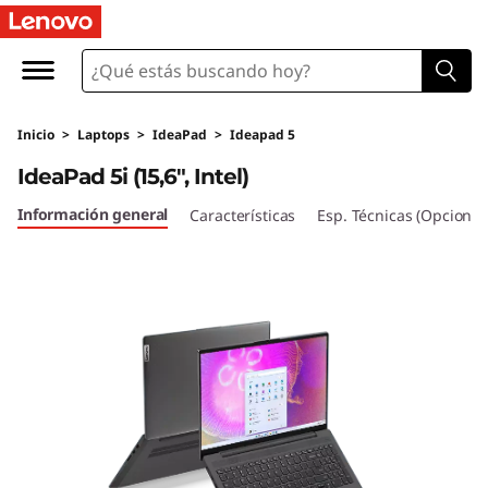
I
d
e
Inicio
>
Laptops
>
IdeaPad
>
Ideapad 5
a
IdeaPad 5i (15,6", Intel)
P
Información general
Características
Esp. Técnicas (Opcional
a
d
5
i
(