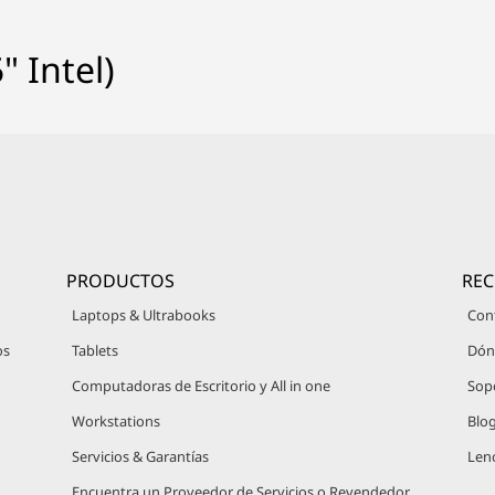
" Intel)
PRODUCTOS
RE
Laptops & Ultrabooks
Con
os
Tablets
Dón
Computadoras de Escritorio y All in one
Sop
Workstations
Blo
Servicios & Garantías
Len
Encuentra un Proveedor de Servicios o Revendedor