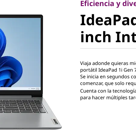
IdeaPad 
Eficiencia y di
IdeaPad
inch Inte
inch Int
Viaja adonde quieras mie
portátil IdeaPad 1i Gen 7
Se inicia en segundos co
comenzar, que solo requ
Cuenta con la tecnología
para hacer múltiples tar