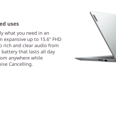
ed uses
tly what you need in an
n expansive up to 15.6" FHD
to rich and clear audio from
attery that lasts all day
from anywhere while
oise Cancelling.