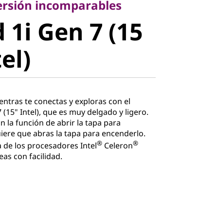
1i Gen 7 (15
versión incomparables
 1i Gen 7 (15
l)
el)
ntras te conectas y exploras con el
 (15" Intel), que es muy delgado y ligero.
n la función de abrir la tapa para
iere que abras la tapa para encenderlo.
®
®
 de los procesadores Intel
Celeron
eas con facilidad.