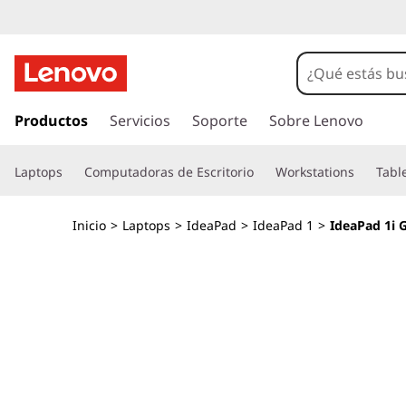
I
d
e
I
r
Productos
Servicios
Soporte
Sobre Lenovo
a
a
l
P
Laptops
Computadoras de Escritorio
Workstations
Tabl
c
o
a
n
Inicio
>
Laptops
>
IdeaPad
>
IdeaPad 1
>
IdeaPad 1i G
t
d
e
n
1
i
d
i
o
p
G
r
i