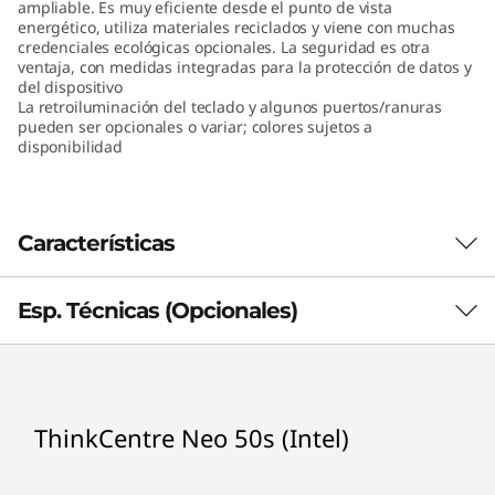
ampliable. Es muy eficiente desde el punto de vista
e
energético, utiliza materiales reciclados y viene con muchas
credenciales ecológicas opcionales. La seguridad es otra
l
ventaja, con medidas integradas para la protección de datos y
del dispositivo
La retroiluminación del teclado y algunos puertos/ranuras
)
pueden ser opcionales o variar; colores sujetos a
disponibilidad
Características
Esp. Técnicas (Opcionales)
Aprovecha el momento, día tras día
Aprovecha el rendimiento verdaderamente
receptivo y potente de la ThinkCentre Neo 50s
Procesador
®
(Intel). Con el último procesador Intel
Core™
ThinkCentre Neo 50s (Intel)
Procesadores hasta Intel® Core™ i9 de 12va
de 12va generación, reforzada por una
generación con la plataforma
memoria DDR4 de hasta 64 GB y una amplia
capacidad de almacenamiento en HDD y SSD,