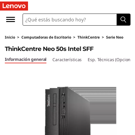
T
h
i
Inicio
>
Computadoras de Escritorio
>
ThinkCentre
>
Serie Neo
n
ThinkCentre Neo 50s Intel SFF
k
Información general
Características
Esp. Técnicas (Opcional
C
e
n
t
r