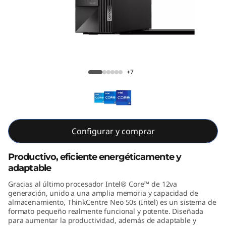
e
N
e
o
ThinkCentre Neo 50s Intel SFF
+7
5
0
s
Configurar y comprar
(
Productivo, eficiente energéticamente y
adaptable
I
Gracias al último procesador Intel® Core™ de 12va
n
generación, unido a una amplia memoria y capacidad de
almacenamiento, ThinkCentre Neo 50s (Intel) es un sistema de
formato pequeño realmente funcional y potente. Diseñada
t
para aumentar la productividad, además de adaptable y