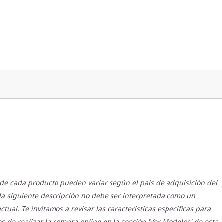
s de cada producto pueden variar según el país de adquisición del
la siguiente descripción no debe ser interpretada como un
ual. Te invitamos a revisar las características específicas para
s de realizar la compra online en la sección 'Ver Modelos' de esta