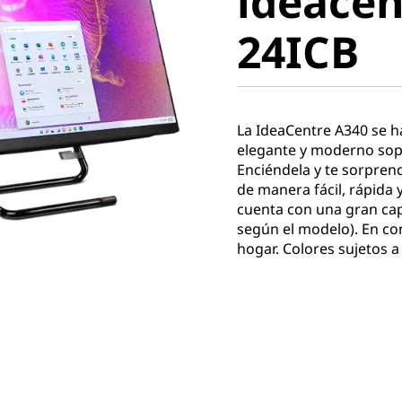
ideacen
24ICB
24ICB
La IdeaCentre A340 se h
elegante y moderno sopo
Enciéndela y te sorpren
de manera fácil, rápida 
cuenta con una gran ca
según el modelo). En con
hogar. Colores sujetos a