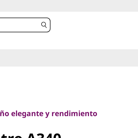
 elegante y rendimiento
eño elegante y rendimiento
re A340-