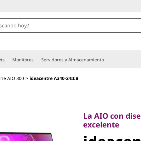
ets
Monitores
Servidores y Almacenamiento
rie AIO 300
>
ideacentre A340-24ICB
La AIO con diseño
excelente
La AIO con dis
ideacent
excelente