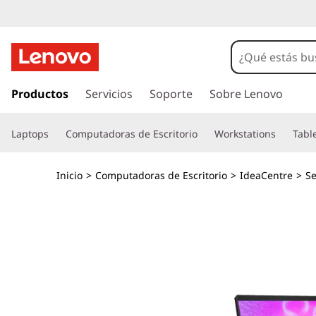
I
d
e
I
r
Productos
Servicios
Soporte
Sobre Lenovo
a
a
l
C
Laptops
Computadoras de Escritorio
Workstations
Tabl
c
o
e
n
Inicio
>
Computadoras de Escritorio
>
IdeaCentre
>
Se
t
n
e
n
t
i
d
r
o
p
e
r
i