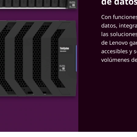
de datos
Con funcione
datos, integr
las solucione
de Lenovo gar
accesibles y 
volúmenes de