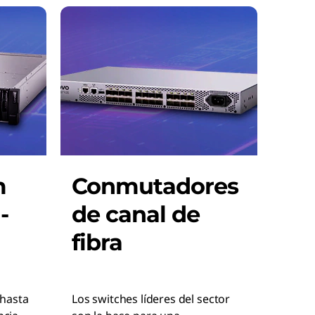
m
Conmutadores
-
de canal de
fibra
hasta
Los switches líderes del sector