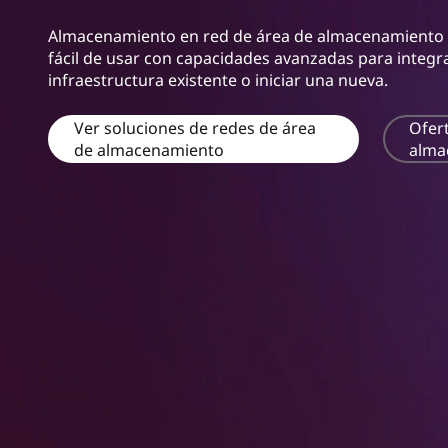
m
n
(
Almacenamiento en red de área de almacenamiento (
c
fácil de usar con capacidades avanzadas para integra
i
S
infraestructura existente o iniciar una nueva.
p
a
A
l
Ver soluciones de redes de área
Ofer
de almacenamiento
alma
N
)
S
t
o
r
a