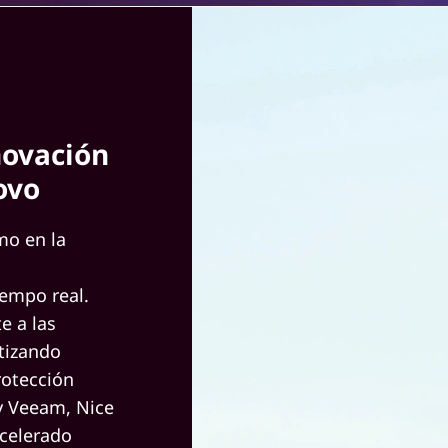
novación
ovo
mo en la
iempo real.
e a las
tizando
rotección
 y Veeam, Nice
acelerado