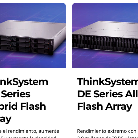
inkSystem
ThinkSyste
Series
DE Series All
rid Flash
Flash Array
ray
e el rendimiento, aumente
Rendimiento extremo con 