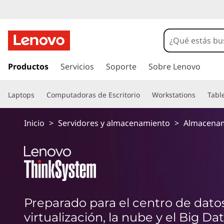
T
h
i
I
r
Productos
Servicios
Soporte
Sobre Lenovo
n
a
l
k
Laptops
Computadoras de Escritorio
Workstations
Tabl
c
o
S
n
Inicio
>
Servidores y almacenamiento
>
Almacena
t
y
e
n
s
i
d
t
o
p
e
Preparado para el centro de datos
r
virtualización, la nube y el Big Da
i