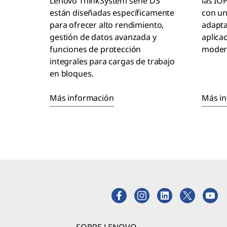
Lenovo ThinkSystem serie DS
las IO
están diseñadas específicamente
con un
para ofrecer alto rendimiento,
adapta
gestión de datos avanzada y
aplica
funciones de protección
moder
integrales para cargas de trabajo
en bloques.
Más información
Más i