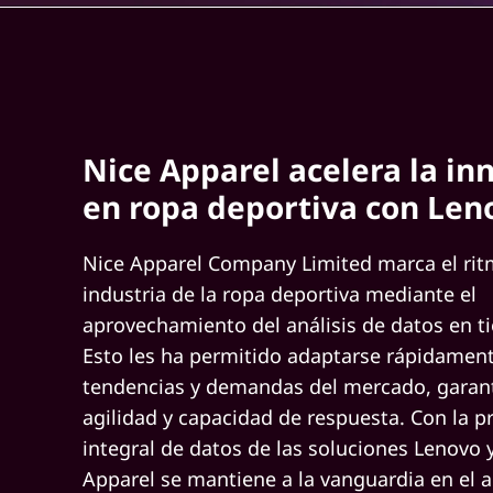
g
e
A
Nice Apparel acelera la in
r
en ropa deportiva con Len
e
a
Nice Apparel Company Limited marca el rit
industria de la ropa deportiva mediante el
N
aprovechamiento del análisis de datos en t
e
Esto les ha permitido adaptarse rápidament
tendencias y demandas del mercado, garan
t
agilidad y capacidad de respuesta. Con la p
w
integral de datos de las soluciones Lenovo
Apparel se mantiene a la vanguardia en el 