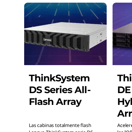
ThinkSystem
Th
DS Series All-
DE 
Flash Array
Hyb
Ar
Las cabinas totalmente flash
Aceler