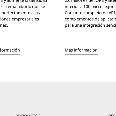
PS y aumente la densidad
2,0 millones de IOPS y late
 sistema híbrido que se
inferior a 100 microsegun
 perfectamente a las
Conjunto completo de API 
ciones empresariales
complementos de aplicaci
nas.
para una integración sencil
nformación
Más información