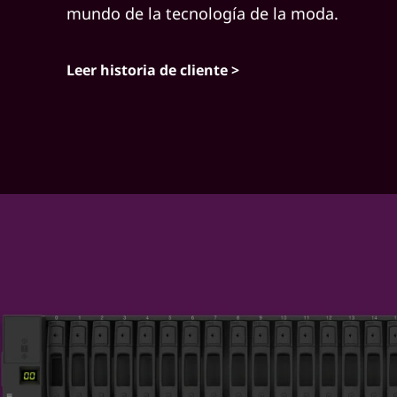
o
mundo de la tecnología de la moda.
r
Leer historia de cliente >
k
s
S
o
l
u
t
i
o