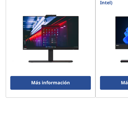
Intel)
Más información
Má