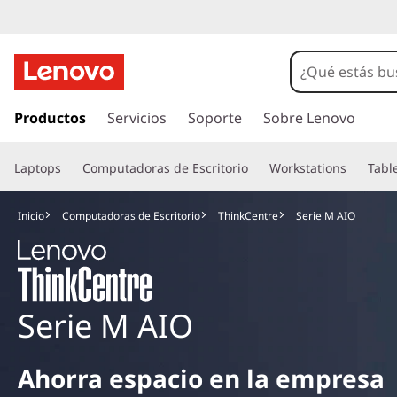
I
r
Productos
Servicios
Soporte
Sobre Lenovo
a
l
Laptops
Computadoras de Escritorio
Workstations
Tabl
c
o
n
Inicio
Computadoras de Escritorio
ThinkCentre
Serie M AIO
t
e
n
i
d
Serie M AIO
o
p
r
Ahorra espacio en la empresa
i