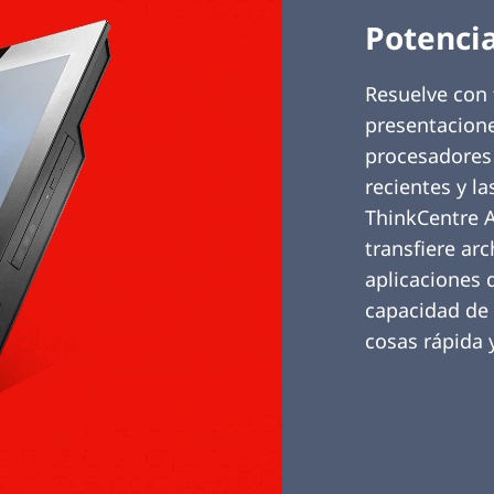
Potencia
Resuelve con 
presentacione
procesadores
recientes y l
ThinkCentre A
transfiere arc
aplicaciones 
capacidad de
cosas rápida 