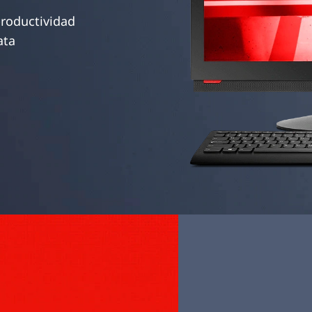
productividad
ata