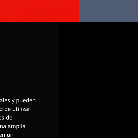
nales y pueden
d de utilizar
es de
una amplia
 en un