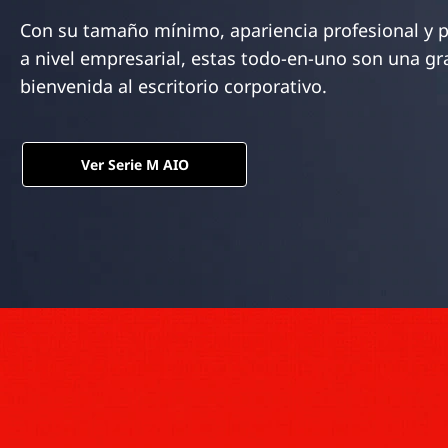
n
Con su tamaño mínimo, apariencia profesional y 
c
a nivel empresarial, estas todo-en-uno son una gr
i
p
bienvenida al escritorio corporativo.
a
l
Ver Serie M AIO