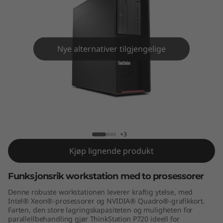
o
n
P
Nye alternativer tilgjengelige
7
2
0
ThinkStation P720 Tower
T
+3
o
Kjøp lignende produkt
w
Funksjonsrik workstation med to prosessorer
e
Denne robuste workstationen leverer kraftig ytelse, med
Intel® Xeon®-prosessorer og NVIDIA® Quadro®-grafikkort.
r
Farten, den store lagringskapasiteten og muligheten for
parallellbehandling gjør ThinkStation P720 ideell for