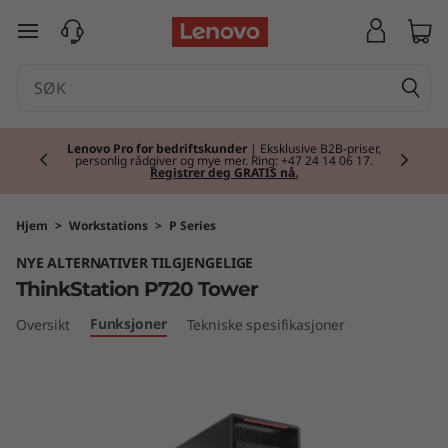
T
gå til hovedinnhold
h
i
Currently displaying item 2 of 2
n
Lenovo Pro for bedriftskunder
| Eksklusive B2B-priser,
personlig rådgiver og mye mer. Ring: +47 24 14 06 17.
Registrer deg GRATIS nå.
k
S
Hjem
>
Workstations
>
P Series
NYE ALTERNATIVER TILGJENGELIGE
t
ThinkStation P720 Tower
a
Funksjoner
Oversikt
Tekniske spesifikasjoner
t
i