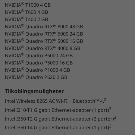
®
NVIDIA
T1000 4 GB
®
NVIDIA
T600 4 GB
Nok kraft
®
NVIDIA
T400 2 GB
®
NVIDIA
Quadro RTX™ 8000 48 GB
®
®
Få opp ytelsen med de nyeste Intel
Xeon
-
®
NVIDIA
Quadro RTX™ 6000 24 GB
®
®
prosessorene og opptil NVIDIA
Quadro
RTX
®
NVIDIA
Quadro RTX™ 5000 16 GB
8000-grafikkort. ThinkStation P720 skalerer
®
NVIDIA
Quadro RTX™ 4000 8 GB
grafikkminne og ytelse for enkelt å håndtere
®
NVIDIA
Quadro P6000 24 GB
krevende KI-jobber, rendering og visuell
®
NVIDIA
Quadro P5000 16 GB
databehandling – inkludert de kraftigste ISV-
®
NVIDIA
Quadro P1000 4 GB
sertifiserte applikasjonene.
®
NVIDIA
Quadro P620 2 GB
Tilkoblingsmuligheter
2
Intel Wireless 8265 AC WI-FI + Bluetooth™ 4.
3
Intel I210-T1 Gigabit Ethernet-adapter (1 port)
3
Intel I350-T2 Gigabit Ethernet-adapter (2 porter)
3
Intel I350-T4 Gigabit Ethernet-adapter (1 port)
3