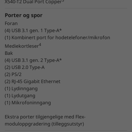
X540-T2 Dual Port Copper
Porter og spor
Foran
(4) USB 3.1 gen. 1 Type-A*
(1) Kombinert port for hodetelefoner/mikrofon
4
Mediekortleser
Bak
Allsidig
(4) USB 3.1 gen. 2 Type-A*
(2) USB 2.0 Type-A
P720 har modulbasert design med et Flex Tray-
(2) PS/2
system som har plass til to disker i hver brønn.
(2) RJ-45 Gigabit Ethernet
Konfigurer bare de komponentene du trenger,
(1) Lydinngang
for å få den beste balansen mellom
(1) Lydutgang
funksjonalitet og kostnader.
(1) Mikrofoninngang
Raskere minne, større
Ekstra porter tilgjengelige med Flex-
lagringskapasitet
moduloppgradering (tilleggsutstyr)