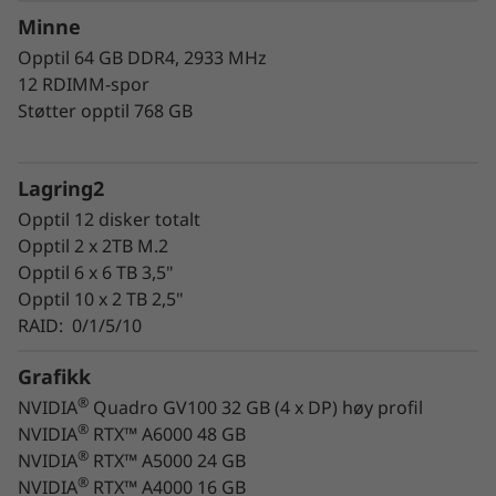
nedetid. Alle tjener på det.
Minne
Systemytelsen kan enkelt finjusteres og
Opptil 64 GB DDR4, 2933 MHz
optimaliseres. Last ganske enkelt ned og kjør
12 RDIMM-spor
appene Lenovo Performance Tuner og Lenovo
Støtter opptil 768 GB
Workstation Diagnostics.
Lagring2
Opptil 12 disker totalt
Opptil 2 x 2TB M.2
Opptil 6 x 6 TB 3,5"
Opptil 10 x 2 TB 2,5"
RAID: 0/1/5/10
Grafikk
®
NVIDIA
Quadro GV100 32 GB (4 x DP) høy profil
®
NVIDIA
RTX™ A6000 48 GB
®
NVIDIA
RTX™ A5000 24 GB
®
NVIDIA
RTX™ A4000 16 GB