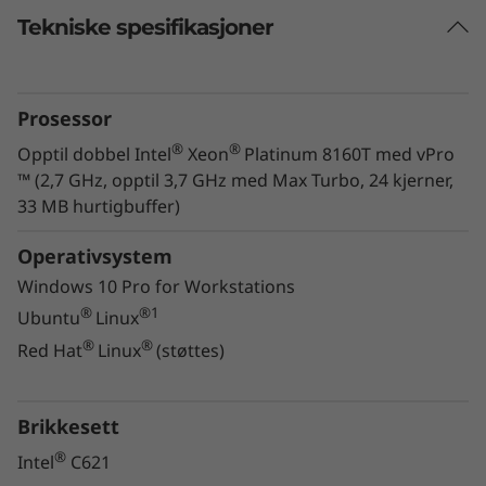
Tekniske spesifikasjoner
Utformet for brukere, bygd for IT-
ansvarlige
Denne workstationen har farten og
Prosessor
®
®
effektiviteten til Intel
Xeon
-prosessorer og
®
®
Opptil dobbel Intel
Xeon
Platinum 8160T med vPro
®
NVIDIA
Quadro®-grafikkort og er kraftig nok
™ (2,7 GHz, opptil 3,7 GHz med Max Turbo, 24 kjerner,
for VR. Den er også ISV-sertifisert av alle de
33 MB hurtigbuffer)
®
®
store leverandørene, som Autodesk
, Bentley
®
og Siemens
. Du kan lese mer om ISV-
Operativsystem
sertifisering
her
.
Windows 10 Pro for Workstations
®
®1
Ubuntu
Linux
ThinkStation P720 er enkel å konfigurere,
®
®
Red Hat
Linux
(støttes)
installere og administrere og er grundig testet
under ekstreme forhold. Du kan stole på at du
får en pålitelig og robust maskin. Den
Brikkesett
eksepsjonelle utformingen og byggekvaliteten
®
Intel
C621
gjør maskinen sikker i drift, med mindre