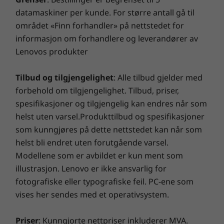
datamaskiner per kunde. For større antall gå til
5
-
Lydutgang
Sømløs sikkerhet. Smartere sikkerhet.
området «Finn forhandler» på nettstedet for
informasjon om forhandlere og leverandører av
ThinkShield, vår innebygde pakke med
6
-
Mikrofoninngang
Lenovos produkter
sikkerhetsløsninger, sørger for at ThinkStation
P620-tårnet og dataene dine er trygge. TPM
(Trusted Platform Module)-fastvaren bruker
Tilbud og tilgjengelighet
: Alle tilbud gjelder med
7
-
2 x PS/2
kryptering til å redusere muligheten for
forbehold om tilgjengelighet. Tilbud, priser,
hacking betydelig. Serie-, parallell-, USB-, lyd-
spesifikasjoner og tilgjengelig kan endres når som
og nettverksporter kan deaktiveres, så du kan
8
-
2 x USB-A (høyhastighets-USB)
helst uten varsel.Produkttilbud og spesifikasjoner
ta det helt med ro. I tillegg kan du konfigurere
som kunngjøres på dette nettstedet kan når som
et BIOS-passord og et oppstartspassord for å
helst bli endret uten forutgående varsel.
9
-
4 x USB-A (USB 10 Gbps)
sikre begrenset tilgang. For ekstra fysisk
Modellene som er avbildet er kun ment som
sikkerhet kan du bestille det valgfrie låsesettet
illustrasjon. Lenovo er ikke ansvarlig for
for sidedeksel for å forhindre at
10
-
Ethernet (RJ45)
fotografiske eller typografiske feil. PC-ene som
uvedkommende får tilgang til systemet.
vises her sendes med et operativsystem.
11
-
Strøminngang
Priser
: Kunngjorte nettpriser inkluderer MVA.