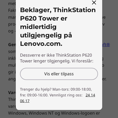
metodologien og er et estimert maksimum.
Beklager, ThinkStation
Faktisk batterilevetid kan variere i henhold til
P620 Tower er
mange faktorer, inkludert skjermlysstyrke, aktive
programmer, funksjoner, strømstyring, batteriliv
midlertidig
og -tilstand og andre kundepreferanser.
utilgjengelig på
Lenovo.com.
Generelt
:
Les nøkkelinformasjonen fra Microsoft®
som kan være gjeldende for ditt systemkjøp,
Dessverre er ikke ThinkStation P620
inkludert detaljer om Windows 8, Windows 7 og
Tower lenger tilgjengelig. Vi foreslår:
mulige oppgraderinger/nedgraderinger. Lenovo
gir ingen representasjoner eller garantier
Vis eller tilpass
angående tredjeparters produkter eller tjenester.
Trenger du hjelp? Man-tors: 09:00-18:00,
Varemerker
: Lenovo, ThinkPad, IdeaPad,
fre: 09:00-16:00. Vennligst ring oss:
24 14
ThinkCentre, ThinkStation og Lenovo-logoen er
06 17
varemerker tilhørende Lenovo. Microsoft,
Windows, Windows NT og Windows-logoen er