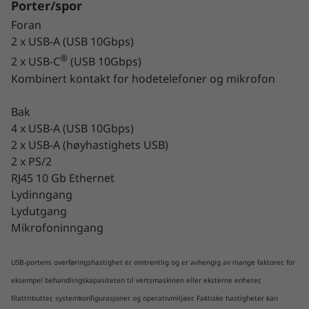
Porter/spor
Foran
2 x USB-A (USB 10Gbps)
®
2 x USB-C
(USB 10Gbps)
Kombinert kontakt for hodetelefoner og mikrofon
Uslåelig på kraft
Bak
Denne AMD-teknologien gir P620-maskinen
4 x USB-A (USB 10Gbps)
opptil 64 kjerner og 128 tråder fra én enkelt
2 x USB-A (høyhastighets USB)
CPU. Enkelt sagt trenger andre workstation-
2 x PS/2
maskiner vminst to CPU-er for å oppnå det
RJ45 10 Gb Ethernet
P620 med AMD Ryzen™ Threadripper™ PRO
Lydinngang
kan gjøre med én.
Lydutgang
Mikrofoninngang
Svært konfigurerbar
ThinkStation P620 workstation har rikelig med
USB-portens overføringshastighet er omtrentlig og er avhengig av mange faktorer, for
lagrings- og minnekapasitet, mange
eksempel behandlingskapasiteten til vertsmaskinen eller eksterne enheter,
utvidelsesspor samt AMD Ryzen™ PRO-
filattributter, systemkonfigurasjoner og operativmiljøer. Faktiske hastigheter kan
funksjoner for administrering og sikkerhet i