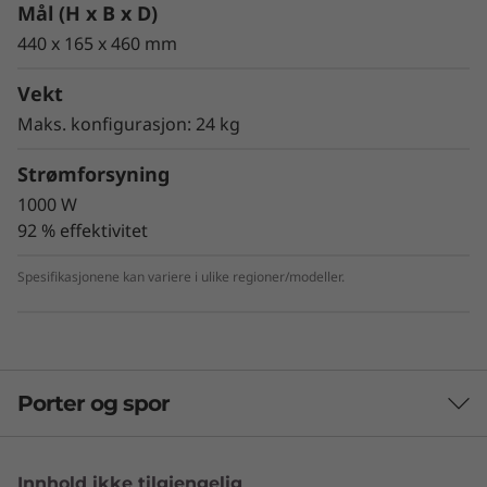
Mål (H x B x D)
440 x 165 x 460 mm
Vekt
Maks. konfigurasjon: 24 kg
Strømforsyning
1000 W
92 % effektivitet
Spesifikasjonene kan variere i ulike regioner/modeller.
Håndterer komplekse
arbeidsbelastninger uten problemer
Med ISV-sertifiseringer kan P620 workstation
brukes innen alle industrimarkeder, inkludert
Porter og spor
arkitektur, ingeniørfag, bygg og anlegg, media
og underholdning, helsevesen/biovitenskap,
olje og gass / energi, økonomi og AI/VR. Den er
perfekt for flertrådede, dataintensive
Innhold ikke tilgjengelig