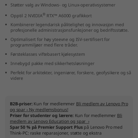
Støtter valg av Windows- og Linux-operativsystemer
®
Opptil 2 NVIDIA
RTX™ A6000 grafikkort
Kombinerer legendarisk pålitelighet og innovasjon med
profesjonelle administrasjonsfunksjoner og bedriftsstøtte.
Optimalisert for høy yteevne og ISV-sertifisert for
programmiljøer med flere tråder.
Førsteklasses viftebasert kjølesystem
Innebygd pakke med sikkerhetsløsninger
Perfekt for arkitekter, ingeniører, forskere, geofysikere og så
videre
B2B-priser:
Kun for medlemmer
Bli medlem av Lenovo Pro
og spar › Ny medlemsbonus!
Priser for studenter og lærere:
Kun for medlemmer
Bli
medlem av Lenovo Education og spar ›
Spar 50 % på Premier Support Plus
på Lenovo Pro med
Think-PC: raske reparasjoner, støtte og ekstra