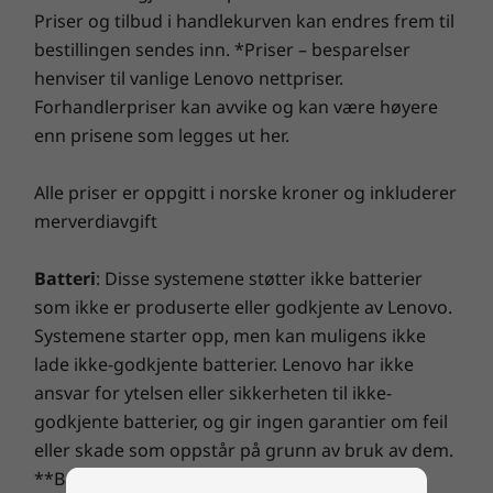
Priser og tilbud i handlekurven kan endres frem til
bestillingen sendes inn. *Priser – besparelser
henviser til vanlige Lenovo nettpriser.
Forhandlerpriser kan avvike og kan være høyere
enn prisene som legges ut her.
Alle priser er oppgitt i norske kroner og inkluderer
merverdiavgift
Batteri
: Disse systemene støtter ikke batterier
som ikke er produserte eller godkjente av Lenovo.
Systemene starter opp, men kan muligens ikke
lade ikke-godkjente batterier. Lenovo har ikke
ansvar for ytelsen eller sikkerheten til ikke-
godkjente batterier, og gir ingen garantier om feil
eller skade som oppstår på grunn av bruk av dem.
**Batteriliv er basert på MobileMark®2014-