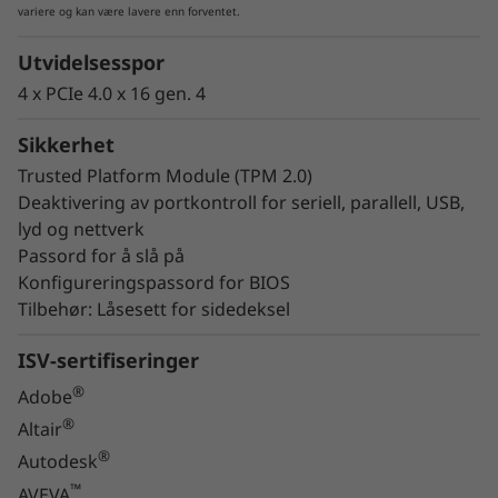
variere og kan være lavere enn forventet.
bedriftsklasse. Med enestående støtte for
®
NVIDIA
-grafikk er denne eminente
Utvidelsesspor
konfigurerbare workstation-maskinen utstyrt
4 x PCIe 4.0 x 16 gen. 4
®
med opptil to NVIDIA
RTX™ A6000, opptil to
Sikkerhet
®
NVIDIA
Quadro RTX™ 8000 eller opptil fire
Trusted Platform Module (TPM 2.0)
®
NVIDIA
Quadro RTX™ 4000-GPU-er.
Deaktivering av portkontroll for seriell, parallell, USB,
lyd og nettverk
Passord for å slå på
Konfigureringspassord for BIOS
Tilbehør: Låsesett for sidedeksel
ISV-sertifiseringer
®
Adobe
®
Altair
®
Autodesk
™
AVEVA