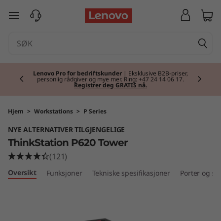
T
gå til hovedinnhold
h
i
Currently displaying item 1 of 2
n
Klar for skolestart
| Handle tidlig og gjør deg
klar for skolestart med nytt utstyr.
Kjøp nå
.
k
S
Hjem
>
Workstations
>
P Series
NYE ALTERNATIVER TILGJENGELIGE
t
ThinkStation P620 Tower
a
(121)
Oversikt
Funksjoner
Tekniske spesifikasjoner
Porter og sp
t
i