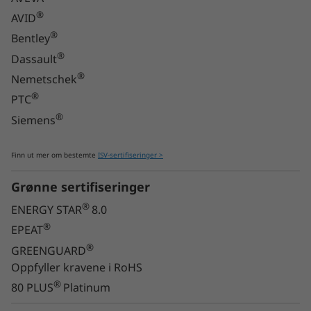
®
AVID
®
Bentley
®
Dassault
Avkjølt og tilgjengelig
®
Nemetschek
®
PTC
Et viftebasert kjølesystem bidrar til at
®
Siemens
ThinkStation P620-tårnet kjører problemfritt
hvor som helst, slik at prosessorer og GPU-er
holder seg avkjølt mens de kjører med
Finn ut mer om bestemte
ISV-sertifiseringer >
maksimal ytelse helt til jobben er ferdig.
Grønne sertifiseringer
Dessuten trenger du ikke verktøy for å få
tilgang til kabinettet, noe som gjør det enkelt å
®
ENERGY STAR
8.0
oppgradere om nødvendig.
®
EPEAT
®
GREENGUARD
Oppfyller kravene i RoHS
®
80 PLUS
Platinum