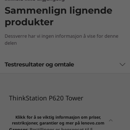
applikasjoner som brukes av arkitekter,
Sammenlign lignende
ingeniører, forskere, geofysikere og andre.
produkter
Les mer om bestemte
ISV-sertifiseringer
.
Dessverre har vi ingen informasjon å vise for denne
delen
Testresultater og omtale
1
-
Kombinert port for hodetelefoner og mikrofon
2
-
2 x USB-A (USB 10 Gbps)
ThinkStation P620 Tower
3
-
2 x USB-C® (USB 10Gbps)
Klikk for å se viktig informasjon om priser,
4
-
Lydinngang
restriksjoner, garantier og mer på lenovo.com
Grenser
: Bestillinger er begrenset til 5