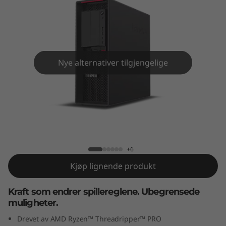
o
n
P
6
Nye alternativer tilgjengelige
2
0
ThinkStation P620 Tower
T
o
+6
Kjøp lignende produkt
w
Kraft som endrer spillereglene. Ubegrensede
e
muligheter.
r
Drevet av AMD Ryzen™ Threadripper™ PRO