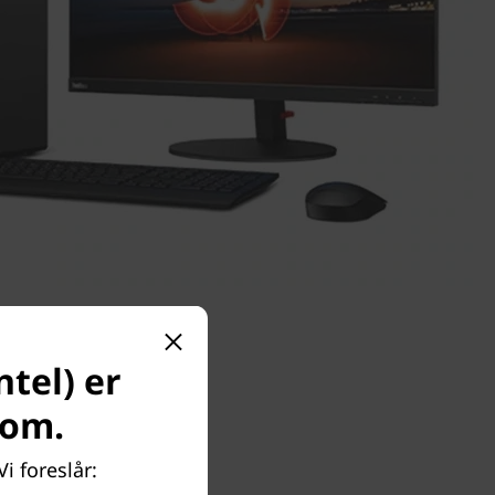
tel) er
com.
i foreslår: