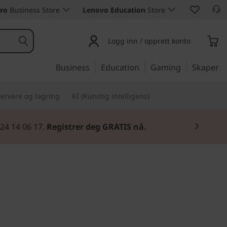
ro
Business Store
Lenovo Education
Store
Logg inn / opprett konto
Business
Education
Gaming
Skaper
ervere og lagring
KI (Kunstig intelligens)
 24 14 06 17.
Registrer deg GRATIS nå.
dingen av verdi og kraft