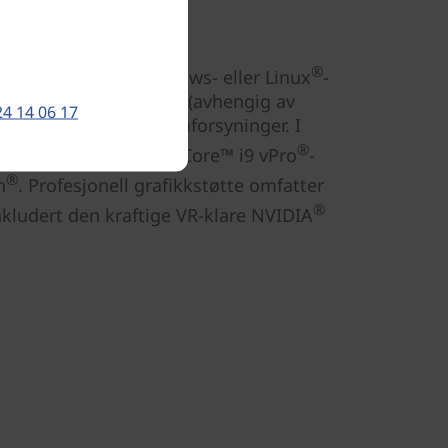
sflyt
®
byr valg mellom Windows- eller Linux
-
- eller ikke-ECC-minne (avhengig av
24 14 06 17
lom høyeffektive strømforsyninger. I
®
®
1. generasjons Intel
Core™ i9 vPro
-
®
n
. Profesjonell grafikkstøtte omfatter
®
inkludert den kraftige VR-klare NVIDIA