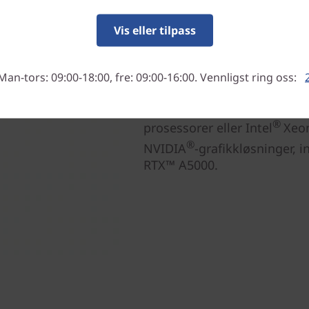
Kan tilpasses din arbeid
Vis eller tilpass
ThinkStation P350 Tower til
operativsystem, valg av ECC
Man-tors: 09:00-18:00, fre: 09:00-16:00. Vennligst ring oss:
prosessorvalg), og valg mel
tillegg kan du velge opptil 1
®
prosessorer eller Intel
Xeo
®
NVIDIA
-grafikkløsninger, 
RTX™ A5000.