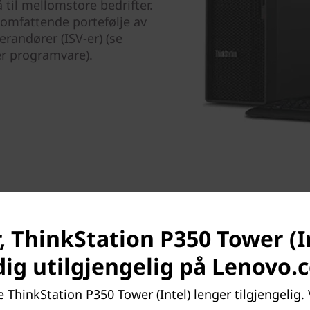
 til mellomstore bedrifter.
omfattende portefølje av
randører (ISV-er) (se
er programvare).
, ThinkStation P350 Tower (In
dig utilgjengelig på Lenovo.
 ThinkStation P350 Tower (Intel) lenger tilgjengelig. V