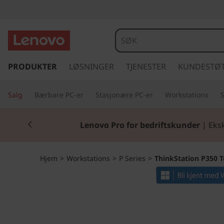
T
h
i
g
å
PRODUKTER
LØSNINGER
TJENESTER
KUNDESTØ
n
t
i
k
Salg
Bærbare PC-er
Stasjonære PC-er
Workstations
l
h
S
Currently displaying item 2 of 2
o
Lenovo Pro for bedriftskunder
| Eksk
v
t
e
d
a
Hjem
>
Workstations
>
P Series
>
ThinkStation P350 T
i
n
t
n
h
i
o
l