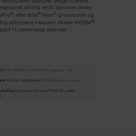
r-workstation oppfyller begge kravene
epsjonell allsidig verdi. Systemet drives
®
®
®
 vPro
- eller Intel
Xeon
-prosessorer og
®
l grafikkstøtte inkludert VR-klar NVIDIA
pptil 11 uavhengige skjermer.
mmer
Bli medlem av Lenovo Pro og spar › Ny
ere:
Kun for medlemmer
Bli medlem av Lenovo
ort Plus
på Lenovo Pro med Think-PC: raske
a