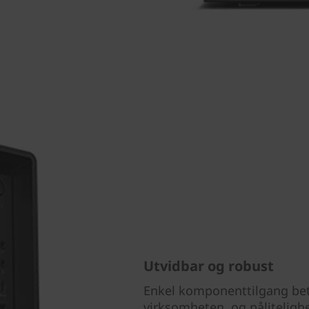
Utvidbar og robust
Enkel komponenttilgang be
virksomheten, og påliteligh