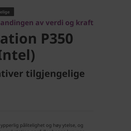
tion P350
elige
landingen av verdi og kraft
ntel)
ation P350
Intel)
tiver tilgjengelige
ypperlig pålitelighet og høy ytelse, og