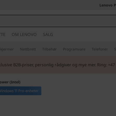
Lenovo P
TTE
OM LENOVO
SALG
Skjermer
Nettbrett
Tilbehør
Programvare
Telefoner
S
lusive B2B-priser, personlig rådgiver og mye mer. Ring: +47
ower (Intel)
Den ultimate blan