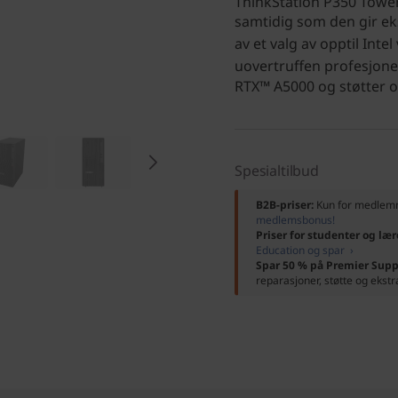
ThinkStation P350 Towe
samtidig som den gir eks
av et valg av opptil Intel
uovertruffen profesjonel
RTX™ A5000 og støtter o
Spesialtilbud
B2B-priser:
Kun for medle
medlemsbonus!
Priser for studenter og lær
Education og spar ›
Spar 50 % på Premier Supp
reparasjoner, støtte og ekstr