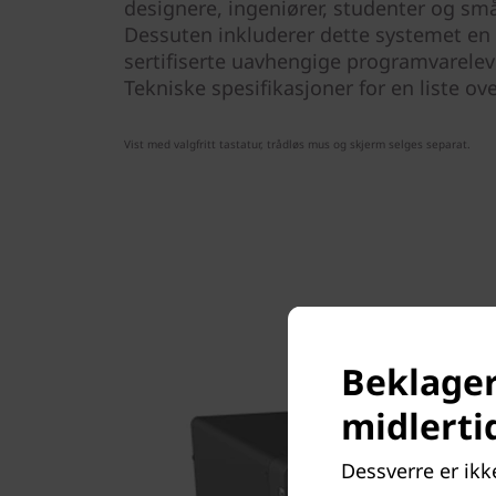
designere, ingeniører, studenter og små
Dessuten inkluderer dette systemet en 
sertifiserte uavhengige programvareleve
Tekniske spesifikasjoner for en liste ov
Vist med valgfritt tastatur, trådløs mus og skjerm selges separat.
Beklager
midlerti
Dessverre er ikke