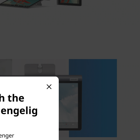
h the
jengelig
lenger