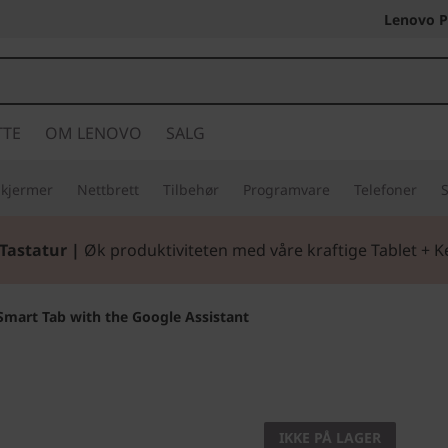
Lenovo P
TTE
OM LENOVO
SALG
Skjermer
Nettbrett
Tilbehør
Programvare
Telefoner
S
Tastatur |
Øk produktiviteten med våre kraftige Tablet + 
mart Tab with the Google Assistant
Smartere nettbret
Lenovo 
IKKE PÅ LAGER