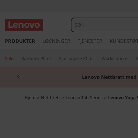
Y
o
g
g
å
PRODUKTER
LØSNINGER
TJENESTER
KUNDESTØ
a
t
i
S
Salg
Bærbare PC-er
Stasjonære PC-er
Workstations
l
h
m
Currently displaying item 2 of 2
o
Lenovo Nettbrett med 
v
a
e
d
r
Hjem
>
Nettbrett
>
Lenovo Tab Series
>
Lenovo Yoga S
i
n
t
n
h
T
o
l