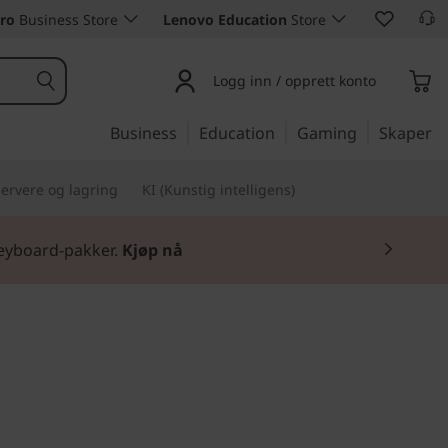
ro
Business Store
Lenovo Education
Store
Logg inn / opprett konto
Business
Education
Gaming
Skaper
ervere og lagring
KI (Kunstig intelligens)
Keyboard-pakker.
Kjøp nå
t for underholdning
Yoga Smart