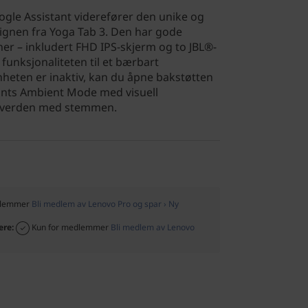
gle Assistant viderefører den unike og
ignen fra Yoga Tab 3. Den har gode
r – inkludert FHD IPS-skjerm og to JBL®-
 funksjonaliteten til et bærbart
heten er inaktiv, kan du åpne bakstøtten
ants Ambient Mode med visuell
in verden med stemmen.
dlemmer
Bli medlem av Lenovo Pro og spar › Ny
ere:
Kun for medlemmer
Bli medlem av Lenovo