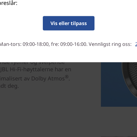
oreslår:
Vis eller tilpass
Man-tors: 09:00-18:00, fre: 09:00-16:00. Vennligst ring oss:
ende rytmer og sveipende
 JBL Hi-Fi-høyttalerne har en
®
timalisert av Dolby Atmos
.
ndt deg.