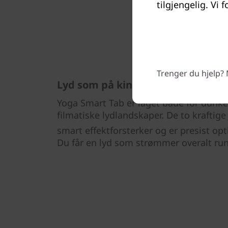
tilgjengelig. Vi f
Trenger du hjelp? 
Lyd som på kino
Yoga Smart Tab er laget både for dunk
filmatiske lydlandskaper. De to kraftige
smart effektforsterker og er presist op
Du får en lyd som strømmer overalt ru