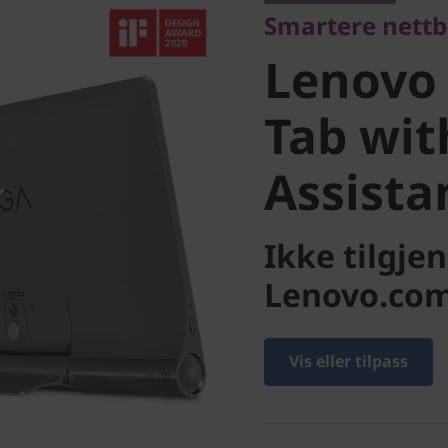
Smartere nettb
Tab with
Lenovo
Assistan
Tab wit
Assista
Ikke tilgje
Lenovo.co
Vis eller tilpass