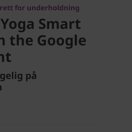
rett for underholdning
 the Google
 Yoga Smart
t
h the Google
nt
ngelig på
m