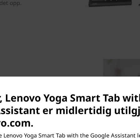
det opp.
arpe og klare bilder fra alle
nyskapende funksjoner som
, Lenovo Yoga Smart Tab wit
dydbeopplevelse og
ssistant er midlertidig utilg
tid like behagelig å se på,
 reduserer det skadelige blå
vo.com.
ke Lenovo Yoga Smart Tab with the Google Assistant 