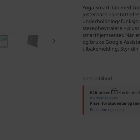
Yoga Smart Tab med Goo
justerbare bakstøttedes
underholdningsfunksjone
stereohøyttalere – pluss
smarthjemsenter. Når en
og bruke Google Assist
tilbakemelding. Styr d
Spesialtilbud
B2B-priser:
Kun for me
medlemsbonus!
Priser for studenter og lær
Education og spar ›