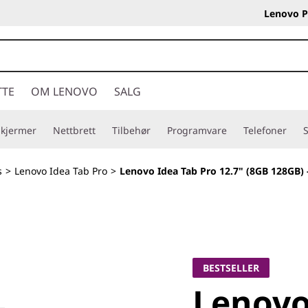
Lenovo P
TTE
OM LENOVO
SALG
Skjermer
Nettbrett
Tilbehør
Programvare
Telefoner
S
s
>
Lenovo Idea Tab Pro
>
Lenovo Idea Tab Pro 12.7" (8GB 128GB) 
BESTSELLER
Lenovo