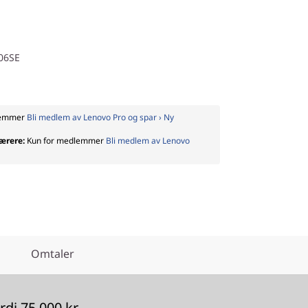
06SE
lemmer
Bli medlem av Lenovo Pro og spar › Ny
lærere:
Kun for medlemmer
Bli medlem av Lenovo
Omtaler
di 75 000 kr.