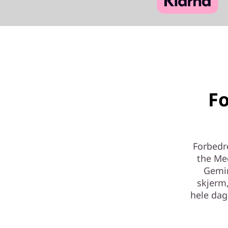
F
Forbedr
the Me
Gemin
skjerm,
hele dag