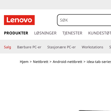
g
å
PRODUKTER
LØSNINGER
TJENESTER
KUNDESTØ
t
i
Salg
Bærbare PC-er
Stasjonære PC-er
Workstations
l
h
o
Hjem
>
Nettbrett
>
Android-nettbrett
>
idea-tab-serie
v
e
d
i
n
n
h
o
l