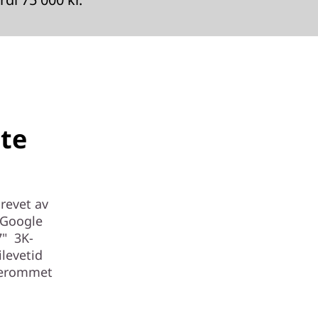
te
revet av
 Google
7" 3K-
ilevetid
sserommet