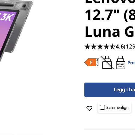
12.7" (
Luna G
4.6
(12
Pro
20W-60W
USB PD
Legg i h
Sammenlign