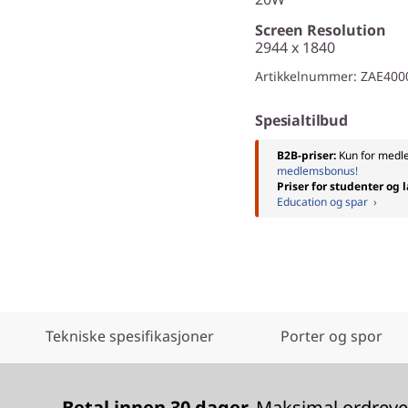
Screen Resolution
2944 x 1840
Artikkelnummer
: ZAE400
Spesialtilbud
B2B-priser:
Kun for med
medlemsbonus!
Priser for studenter og 
Education og spar ›
Tekniske spesifikasjoner
Porter og spor
Betal innen 30 dager.
Maksimal ordrever