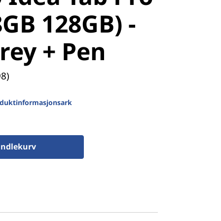
8GB 128GB) -
rey + Pen
98)
duktinformasjonsark
andlekurv