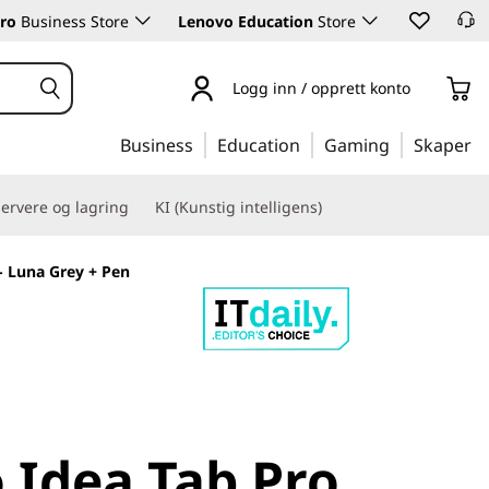
ro
Business Store
Lenovo Education
Store
Logg inn / opprett konto
Business
Education
Gaming
Skaper
ervere og lagring
KI (Kunstig intelligens)
- Luna Grey + Pen
 Idea Tab Pro