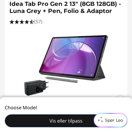
Idea Tab Pro Gen 2 13" (8GB 128GB) -
Luna Grey + Pen, Folio & Adaptor
(57)
Choose Model
20W-60W
USB PD
inkl. MVA
Vis eller tilpass
Spør Leo
Pakkevare inkluderer: