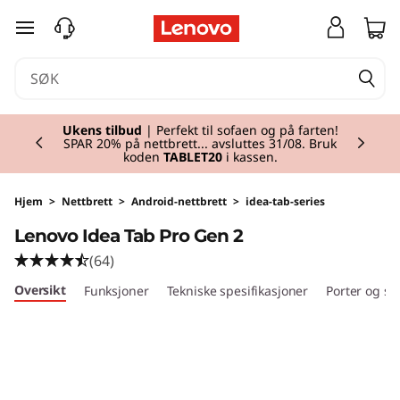
L
gå til hovedinnhold
e
n
Currently displaying item 1 of 2
o
Ukens tilbud
| Perfekt til sofaen og på farten!
SPAR 20% på nettbrett... avsluttes 31/08. Bruk
koden
TABLET20
i kassen.
v
o
Hjem
>
Nettbrett
>
Android-nettbrett
>
idea-tab-series
Lenovo Idea Tab Pro Gen 2
I
(64)
d
Oversikt
Funksjoner
Tekniske spesifikasjoner
Porter og sp
e
a