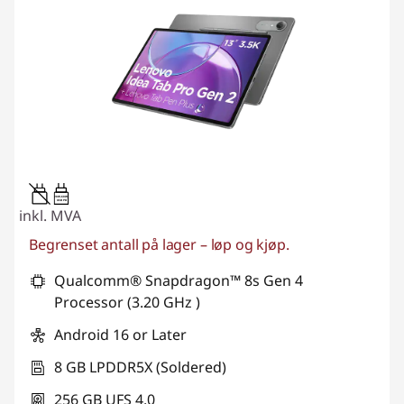
20W-60W
USB PD
inkl. MVA
Begrenset antall på lager – løp og kjøp.
Qualcomm® Snapdragon™ 8s Gen 4
Processor (3.20 GHz )
Android 16 or Later
8 GB LPDDR5X (Soldered)
256 GB UFS 4.0