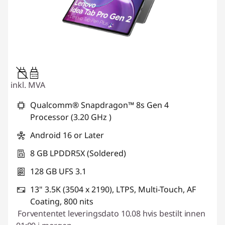
20W-60W
USB PD
inkl. MVA
Qualcomm® Snapdragon™ 8s Gen 4
Processor (3.20 GHz )
Android 16 or Later
8 GB LPDDR5X (Soldered)
128 GB UFS 3.1
13" 3.5K (3504 x 2190), LTPS, Multi-Touch, AF
Coating, 800 nits
Forvententet leveringsdato 10.08 hvis bestilt innen