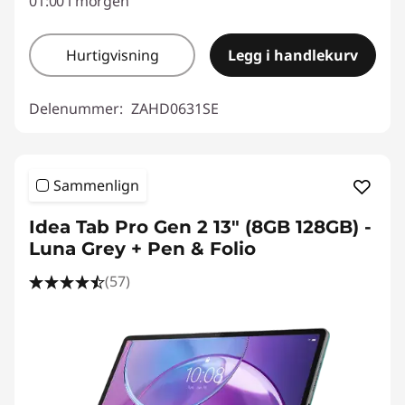
01:00 i morgen
Hurtigvisning
Legg i handlekurv
Delenummer:
ZAHD0631SE
Sammenlign
Idea Tab Pro Gen 2 13" (8GB 128GB) -
Luna Grey + Pen & Folio
(57)