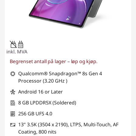
20W-60W
USB PD
inkl. MVA
Begrenset antall på lager – løp og kjøp.
Qualcomm® Snapdragon™ 8s Gen 4
Processor (3.20 GHz )
Android 16 or Later
8 GB LPDDR5X (Soldered)
256 GB UFS 4.0
13" 3.5K (3504 x 2190), LTPS, Multi-Touch, AF
Coating, 800 nits