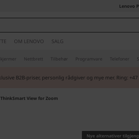
Lenovo P
TTE
OM LENOVO
SALG
Skjermer
Nettbrett
Tilbehør
Programvare
Telefoner
S
lusive B2B-priser, personlig rådgiver og mye mer. Ring: +47
ThinkSmart View for Zoom
Lås opp potensial
ThinkSm
Nye alternativer tilgjeng