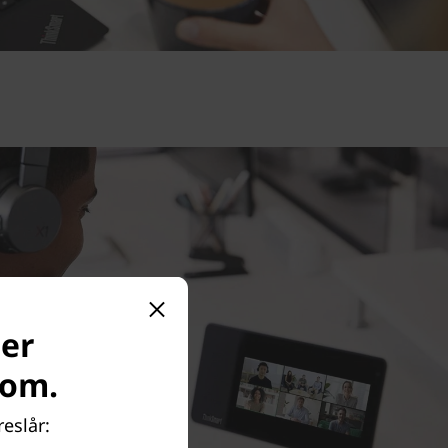
 er
com.
eslår: