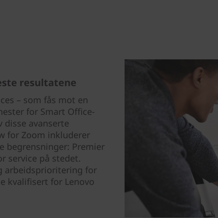
este resultatene
ices – som fås mot en
nester for Smart Office-
v disse avanserte
w for Zoom inkluderer
e begrensninger: Premier
r service på stedet.
g arbeidsprioritering for
e kvalifisert for Lenovo