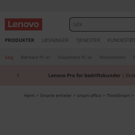
T
h
i
g
å
PRODUKTER
LØSNINGER
TJENESTER
KUNDESTØ
n
t
i
k
Salg
Bærbare PC-er
Stasjonære PC-er
Workstations
l
h
S
Currently displaying item 2 of 2
o
Lenovo Pro for bedriftskunder
| Eksk
v
m
e
d
a
Hjem
>
Smarte enheter
>
smart-office
>
ThinkSmart
>
i
n
r
n
h
t
o
l