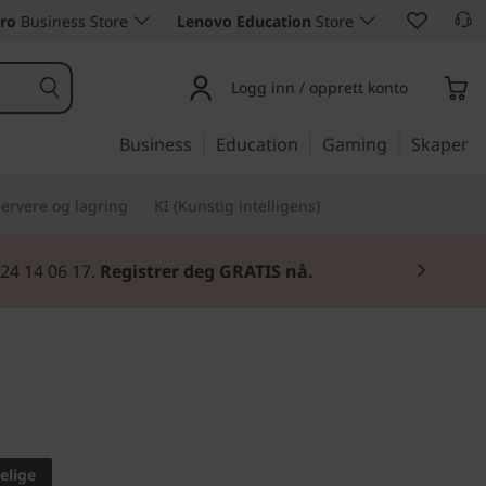
ro
Business Store
Lenovo Education
Store
Logg inn / opprett konto
Business
Education
Gaming
Skaper
ervere og lagring
KI (Kunstig intelligens)
 24 14 06 17.
Registrer deg GRATIS nå.
e for å jobbe hjemmefra
art View
elige