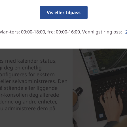
Vis eller tilpass
Man-tors: 09:00-18:00, fre: 09:00-16:00. Vennligst ring oss:
s med kalender, status,
gi deg en enhetlig
nfigureres for ekstern
 eller selvadministreres. Den
å stående eller liggende
r-konsollen deg allerede
 denne og andre enheter,
 du administrere dem på