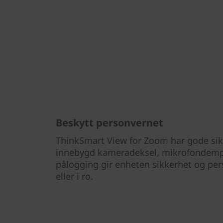
Beskytt personvernet
ThinkSmart View for Zoom har gode sik
innebygd kameradeksel, mikrofondempe
pålogging gir enheten sikkerhet og per
eller i ro.