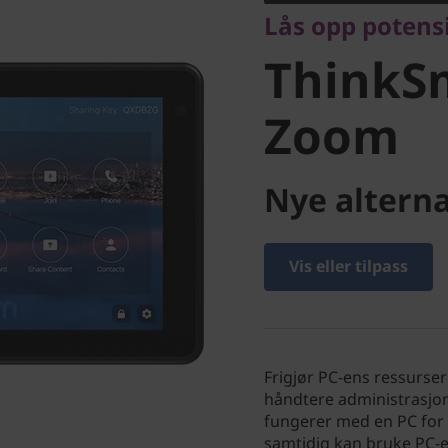
Lås opp potens
for Zoo
ThinkSm
Zoom
Nye alterna
Vis eller tilpass
Frigjør PC-ens ressurse
håndtere administrasjo
fungerer med en PC for 
samtidig kan bruke PC-e