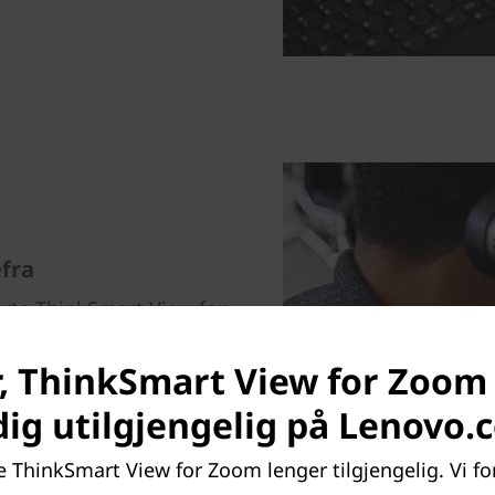
fra
erte ThinkSmart View for
aler, uten at dette påvirker
år mer innholdsrike Zoom-
, ThinkSmart View for Zoom
, innebygde mikrofoner og
dig utilgjengelig på Lenovo.
e ThinkSmart View for Zoom lenger tilgjengelig. Vi for