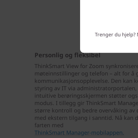
Trenger du hjelp? 
Personlig og fleksibel
ThinkSmart View for Zoom synkronisere
møteinnstillinger og telefon – alt for å 
kommunikasjonsopplevelse. Den kan ko
styring av IT via administratorportalen,
intuitive berøringsskjermen støtter ogs
modus. I tillegg gir ThinkSmart Manage
større kontroll og bedre overvåking av
med ekstern tilgang i sanntid. Nå kan
farten med
ThinkSmart Manager-mobilappen.