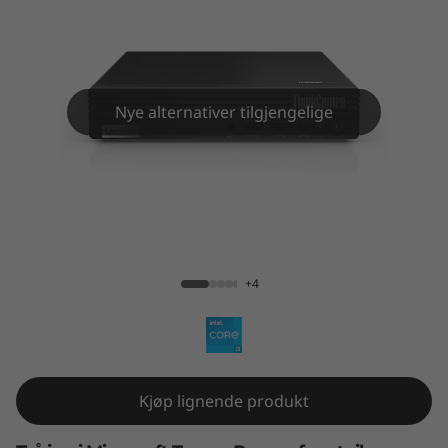
T
i
n
Nye alternativer tilgjengelige
y
K
i
ThinkSmart Tiny Kit
t
+4
Kjøp lignende produkt