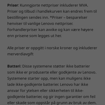
Priser
: Kunngjorte nettpriser inkluderer MVA.
Vekt
Priser og tilbud i handlekurven kan endres frem til
Starter på 1,32 kg
bestillingen sendes inn. *Priser – besparelser
henviser til vanlige Lenovo nettpriser.
Spesifikasjoner kan variere avhengig av region/modell.
Forhandlerpriser kan avvike og kan være høyere
enn prisene som legges ut her.
ThinkSmart Controller
Alle priser er oppgitt i norske kroner og inkluderer
Porter og spor
merverdiavgift
USB-C 2.0
Kombinert hodetelefon/mikrofon
Batteri
: Disse systemene støtter ikke batterier
som ikke er produserte eller godkjente av Lenovo.
Gjør samarbeid inkluderende og enkelt
Sikkerhet
Systemene starter opp, men kan muligens ikke
Gjør samarbeid
Kensington MiniSaver Security Slot™
lade ikke-godkjente batterier. Lenovo har ikke
ansvar for ytelsen eller sikkerheten til ikke-
inkluderende og
Vekt
godkjente batterier, og gir ingen garantier om feil
Vekt starter fra 753,8 g
enkelt
eller skade som oppstår på grunn av bruk av dem.