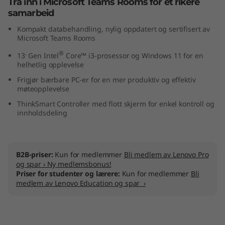
Trå inn i Microsoft Teams Rooms for et rikere
samarbeid
Kompakt databehandling, nylig oppdatert og sertifisert av
Microsoft Teams Rooms
.
®
13
Gen Intel
Core™ i3-prosessor og Windows 11 for en
helhetlig opplevelse
Frigjør bærbare PC-er for en mer produktiv og effektiv
møteopplevelse
ThinkSmart Controller med flott skjerm for enkel kontroll og
innholdsdeling
B2B-priser:
Kun for medlemmer
Bli medlem av Lenovo Pro
og spar › Ny medlemsbonus!
Priser for studenter og lærere:
Kun for medlemmer
Bli
medlem av Lenovo Education og spar ›