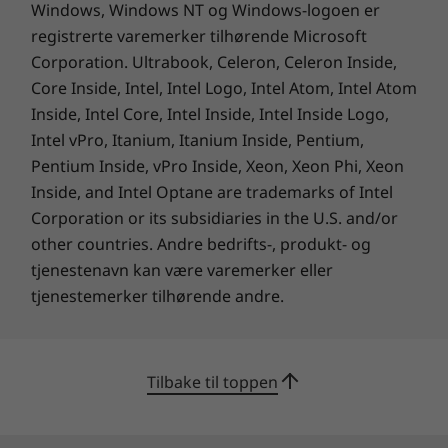
Windows, Windows NT og Windows-logoen er
Produktspesifikasjoner:
modeller, spesifikasjoner,
registrerte varemerker tilhørende Microsoft
dokumenter, kompatibilitet (på engelsk)
Corporation. Ultrabook, Celeron, Celeron Inside,
Ytelse og sikkerhet i alle hjørner
Spesifikasjoner kan variere avhengig av region/modell.
Core Inside, Intel, Intel Logo, Intel Atom, Intel Atom
Ytelse og sikkerhet i
Inside, Intel Core, Intel Inside, Intel Inside Logo,
Intel vPro, Itanium, Itanium Inside, Pentium,
alle hjørner
Pentium Inside, vPro Inside, Xeon, Xeon Phi, Xeon
Inside, and Intel Optane are trademarks of Intel
Lås opp uslåelig personvern og sikkerhet fra
Corporation or its subsidiaries in the U.S. and/or
start med ThinkSmart Tiny Kit. Få stabil og
other countries. Andre bedrifts-, produkt- og
robust ytelse som tilfredsstiller behovene dine,
med forhåndsinstallert Windows 11 som
tjenestenavn kan være varemerker eller
integrerer Office 365-økosystemet. I tillegg
tjenestemerker tilhørende andre.
maksimerer de avanserte administrasjons- og
rapporteringsverktøyene potensialet i alle
møterommene dine, rett ut av esken.
Tilbake til toppen