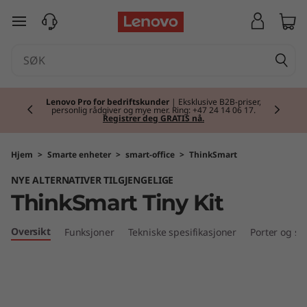
T
gå til hovedinnhold
h
i
Currently displaying item 2 of 2
n
Lenovo Pro for bedriftskunder
| Eksklusive B2B-priser,
personlig rådgiver og mye mer. Ring: +47 24 14 06 17.
Registrer deg GRATIS nå.
k
S
Hjem
>
Smarte enheter
>
smart-office
>
ThinkSmart
NYE ALTERNATIVER TILGJENGELIGE
m
ThinkSmart Tiny Kit
a
Oversikt
Funksjoner
Tekniske spesifikasjoner
Porter og sp
r
t