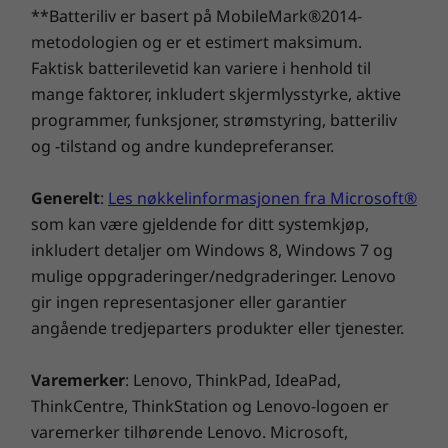
**Batteriliv er basert på MobileMark®2014-
Spesifikasjoner kan variere avhengig av region/modell.
Forvandle møtene med ThinkSmart Tiny Kit –
metodologien og er et estimert maksimum.
der inkludering møter innovasjon. Våre
Faktisk batterilevetid kan variere i henhold til
sertifiserte og strengt testede enheter skalerer
Tilleggsinformasjon
mange faktorer, inkludert skjermlysstyrke, aktive
opp møterommene uten å møte på
programmer, funksjoner, strømstyring, batteriliv
utfordringer. Gi nytt liv til små møterom som
Forhåndsinstallert programvare
og -tilstand og andre kundepreferanser.
har vært lite brukt, med moderne
Microsoft Teams Rooms
videokonferanseteknologi.
ThinkSmart Manager
Generelt
:
Les nøkkelinformasjonen fra Microsoft®
som kan være gjeldende for ditt systemkjøp,
Garanti
inkludert detaljer om Windows 8, Windows 7 og
1-års basisgaranti
mulige oppgraderinger/nedgraderinger. Lenovo
1års Lenovo Premier Support
gir ingen representasjoner eller garantier
1-års ThinkSmart Collaboration Professional Services -
angående tredjeparters produkter eller tjenester.
distribuering
1-års ThinkSmart Collaboration Professional Services –
Varemerker
: Lenovo, ThinkPad, IdeaPad,
vedlikehold
ThinkCentre, ThinkStation og Lenovo-logoen er
varemerker tilhørende Lenovo. Microsoft,
Komplette tekniske spesifikasjoner