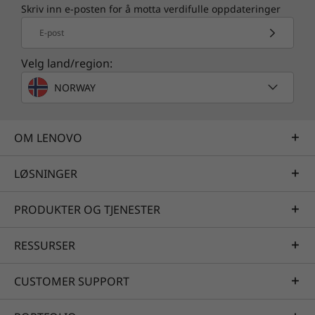
Skriv inn e-posten for å motta verdifulle oppdateringer
E-post
Velg land/region:
NORWAY
OM LENOVO
LØSNINGER
Enhetsstøtte hele veien
Enhetsstøtte hele
PRODUKTER OG TJENESTER
veien
RESSURSER
Du får en omfattende samarbeidsløsning med
CUSTOMER SUPPORT
høy lyd- og bildekvalitet, innebygde Microsoft-
apper, samt ett års garanti på stedet og Lenovo