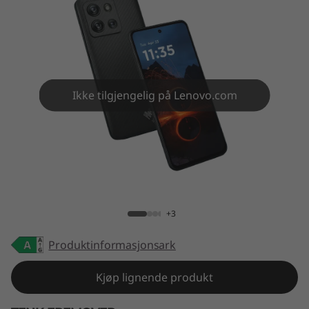
2
5
Ikke tilgjengelig på Lenovo.com
ThinkPhone 25
+3
Produktinformasjonsark
Kjøp lignende produkt