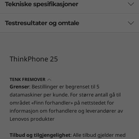
Tekniske spesifikasjoner
Testresultater og omtale
ytelse
Systemarkitektur/prosessor
MediaTek Dimensity 7300
ThinkPhone 25
Minne
8 GB LPDDR4X
TENK FREMOVER
Få 5 år med
Lagringsplass
Grenser
: Bestillinger er begrenset til 5
programvareoppdaterin
256 GB uMCP
datamaskiner per kunde. For større antall gå til
området «Finn forhandler» på nettstedet for
ger
informasjon om forhandlere og leverandører av
design
Lenovos produkter
Hus
Oppdateringer av Android-
Sikk
Tilbud og tilgjengelighet
: Alle tilbud gjelder med
Bakside: aramid