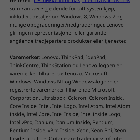
Generelt
:
Les nøkkelinformasjonen fra Microsoft®
10-biters og over en milliard fargenyanser
som kan være gjeldende for ditt systemkjøp,
LTPO med adaptive oppdateringsfrekvenser på opptil
inkludert detaljer om Windows 8, Windows 7 og
120 Hz
Robust telefon, bedre
mulige oppgraderinger/nedgraderinger. Lenovo
Høyeste HDR-lysstyrke: 3000 nit
forretningsvirksomhet
gir ingen representasjoner eller garantier
Berøringsfrekvens: 300 Hz
angående tredjeparters produkter eller tjenester.
25
ThinkPhone
fra Motorola kommer med en
Skjermoppløsning
ny æra med holdbar teknologi som holder deg
Varemerker
: Lenovo, ThinkPad, IdeaPad,
klar for det arbeidsdagen måtte bringe.
Super HD (2670 x 1220)
ThinkCentre, ThinkStation og Lenovo-logoen er
460 ppt
2x så robust
varemerker tilhørende Lenovo. Microsoft,
Skjermens størrelsesforhold
Windows, Windows NT og Windows-logoen er
Jobb hardt med 2x bedre fall- og ripeytelse fra
20:9
registrerte varemerker tilhørende Microsoft
®
®
Gorilla
Glass 7i sammenlignet med Gorilla
Corporation. Ultrabook, Celeron, Celeron Inside,
Glass 5. Du får ekstra beskyttelse mot fall fra
Forhold skjerm til hus
Core Inside, Intel, Intel Logo, Intel Atom, Intel Atom
1
opptil 1,2 meter.
95,30 %
Inside, Intel Core, Intel Inside, Intel Inside Logo,
Intel vPro, Itanium, Itanium Inside, Pentium,
Skjermsertifiseringer
Pentium Inside, vPro Inside, Xeon, Xeon Phi, Xeon
SGS reduksjon av blått lys
Inside, and Intel Optane are trademarks of Intel