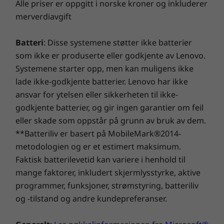
Alle priser er oppgitt i norske kroner og inkluderer
SAR-sensor
merverdiavgift
Sensorhub
Magnetometer (kompass)
Batteri
: Disse systemene støtter ikke batterier
Sikkerhet
som ikke er produserte eller godkjente av Lenovo.
Fingeravtrykksleser på skjermen
Systemene starter opp, men kan muligens ikke
Ansiktslås
lade ikke-godkjente batterier. Lenovo har ikke
ThinkShield
ansvar for ytelsen eller sikkerheten til ikke-
godkjente batterier, og gir ingen garantier om feil
eller skade som oppstår på grunn av bruk av dem.
Skjerm
**Batteriliv er basert på MobileMark®2014-
Holder dataene dine sikre
Skjerm
metodologien og er et estimert maksimum.
ThinkShield beskytter dataene dine mot
Faktisk batterilevetid kan variere i henhold til
6,36 tommer pOLED
skadelig programvare, nettfisking og
trinn
mange faktorer, inkludert skjermlysstyrke, aktive
andre trusler med AI-baserte
AI
. De
Skjermteknologi
programmer, funksjoner, strømstyring, batteriliv
sikkerhetsfunksjoner.
sikk
AMOLED
og -tilstand og andre kundepreferanser.
tilkob
HDR10+
100 % DCI-P3-fargerom