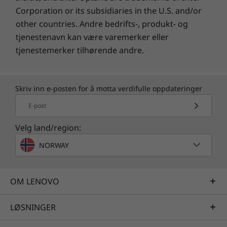
SGS reduksjon av bevegelsesuskarphet
Corporation or its subsidiaries in the U.S. and/or
other countries. Andre bedrifts-, produkt- og
batteri
tjenestenavn kan være varemerker eller
tjenestemerker tilhørende andre.
Batteri
4310 mAh
Skriv inn e-posten for å motta verdifulle oppdateringer
Batteritid
E-post
opptil 34 t
Velg land/region:
Lading
NORWAY
™
68 W TurboPower
Laget for holdbarhet
15 W trådløs lading
Beskytt bedriftens investering med holdbarhet
OM LENOVO
som er testet under MIL-STD 810H og oppfyller
Farge
10
militære standarder
. Laget med aramidfiber
LØSNINGER
10
Farger
som er sterkere og lettere enn stål
.