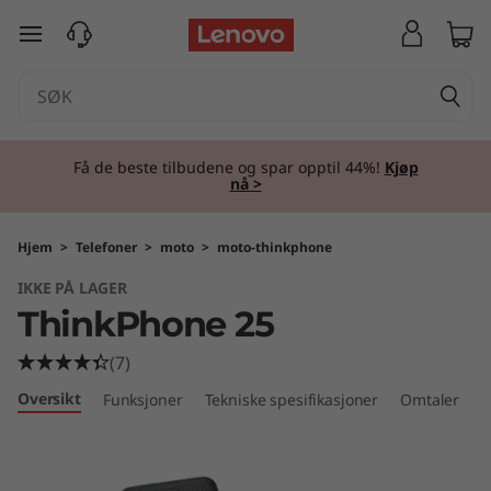
T
gå til hovedinnhold
h
i
n
Få de beste tilbudene og spar opptil 44%!
Kjøp
nå >
k
P
Hjem
>
Telefoner
>
moto
>
moto-thinkphone
IKKE PÅ LAGER
h
ThinkPhone 25
o
(7)
n
Oversikt
Funksjoner
Tekniske spesifikasjoner
Omtaler
e