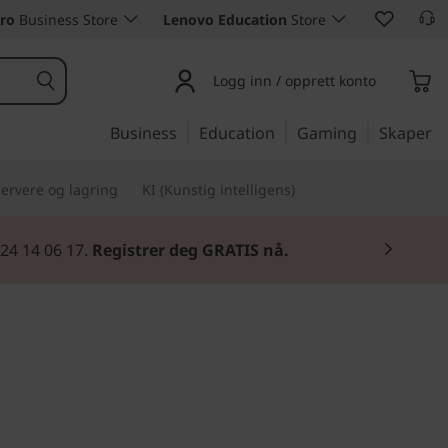
ro
Business Store
Lenovo Education
Store
Logg inn / opprett konto
Business
Education
Gaming
Skaper
ervere og lagring
KI (Kunstig intelligens)
 24 14 06 17.
Registrer deg GRATIS nå.