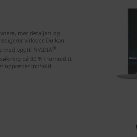
jevnere, mer detaljert og
redigerer videoer. Du kan
®
lse med opptil NVIDIA
økning på 30 % i forhold til
er oppretter innhold.