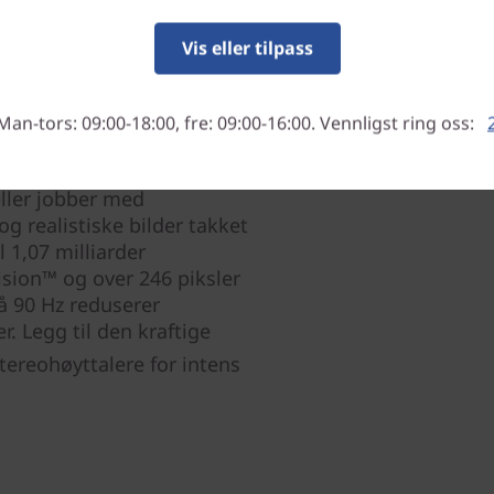
Vis eller tilpass
Man-tors: 09:00-18:00, fre: 09:00-16:00. Vennligst ring oss:
 14" skjerm som er 91 %
16:10 for optimalisert
eller jobber med
og realistiske bilder takket
 1,07 milliarder
sion™ og over 246 piksler
 90 Hz reduserer
r. Legg til den kraftige
tereohøyttalere for intens