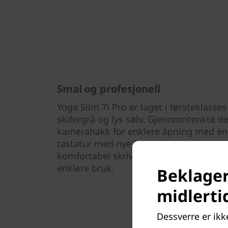
Smal og profesjonell
Yoga Slim 7i Pro er laget i førsteklasse
skifergrå og lys sølv. Gjennomtenkte de
kamerahakk for enklere åpning med én
tastatur med nye kuppelformede taster
komfortabel skriveopplevelse, og en 25 
enklere bruk.
Beklager,
midlerti
Dessverre er ikke