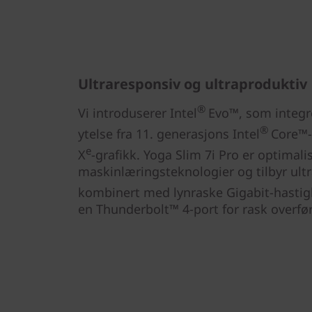
Ultraresponsiv og ultraproduktiv
®
Vi introduserer Intel
Evo™, som integ
®
ytelse fra 11. generasjons Intel
Core™-
e
X
-grafikk. Yoga Slim 7i Pro er optimal
maskinlæringsteknologier og tilbyr ultra
kombinert med lynraske Gigabit-hastigh
en Thunderbolt™ 4-port for rask overfør