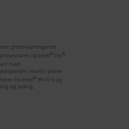
rerer grensesprengende
®
®
prosessorer og Intel
Iris
isert med
responsiv, intuitiv ytelse
®
eter fra Intel
Wi-Fi 6 og
ing og lading.