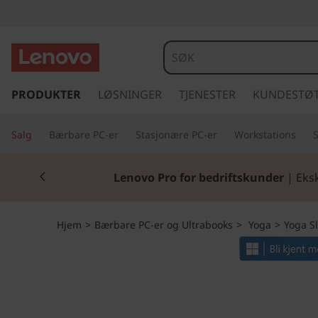
Y
o
g
g
å
PRODUKTER
LØSNINGER
TJENESTER
KUNDESTØ
a
t
i
S
Salg
Bærbare PC-er
Stasjonære PC-er
Workstations
l
h
l
Currently displaying item 2 of 2
o
Lenovo Pro for bedriftskunder
| Eksk
v
i
e
d
m
Hjem
>
Bærbare PC-er og Ultrabooks
>
Yoga
>
Yoga S
i
n
7
n
h
i
o
l