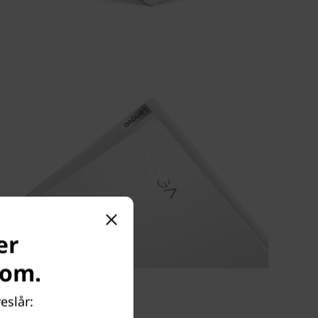
er
com.
eslår: