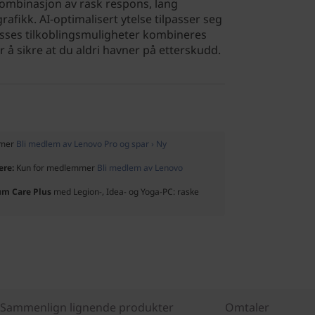
ombinasjon av rask respons, lang
grafikk. AI-optimalisert ytelse tilpasser seg
asses tilkoblingsmuligheter kombineres
r å sikre at du aldri havner på etterskudd.
mmer
Bli medlem av Lenovo Pro og spar › Ny
ere:
Kun for medlemmer
Bli medlem av Lenovo
um Care Plus
med Legion-, Idea- og Yoga-PC: raske
Sammenlign lignende produkter
Omtaler