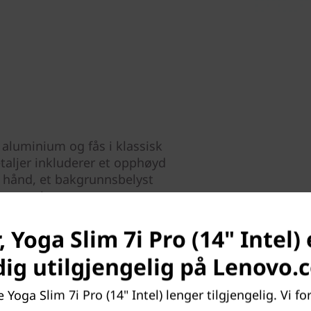
s aluminium og fås i klassisk
taljer inkluderer et opphøyd
 hånd, et bakgrunnsbelyst
 som gir en mer
% større styreplate for
 Yoga Slim 7i Pro (14" Intel) 
dig utilgjengelig på Lenovo.
 Yoga Slim 7i Pro (14" Intel) lenger tilgjengelig. Vi for