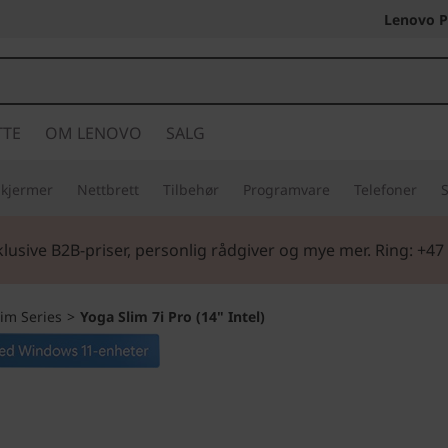
Lenovo P
TTE
OM LENOVO
SALG
Skjermer
Nettbrett
Tilbehør
Programvare
Telefoner
S
lusive B2B-priser, personlig rådgiver og mye mer. Ring: +47
lim Series
>
Yoga Slim 7i Pro (14" Intel)
Lad opp