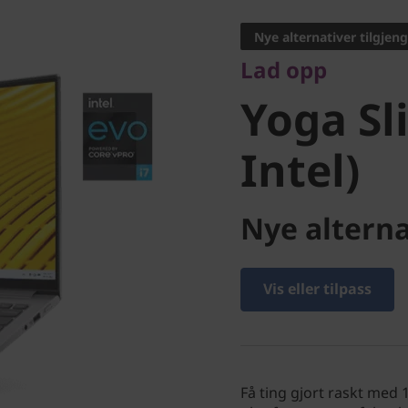
Yoga Slim
Nye alternativer tilgjeng
Lad opp
Intel)
Yoga Sl
Intel)
Nye alterna
Vis eller tilpass
Få ting gjort raskt med 