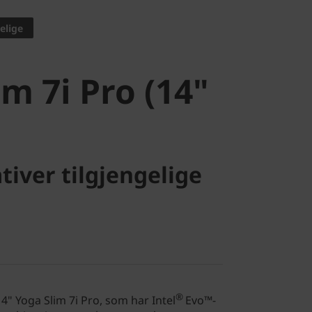
 7i Pro (14"
elige
im 7i Pro (14"
tiver tilgjengelige
®
14" Yoga Slim 7i Pro, som har Intel
Evo™-