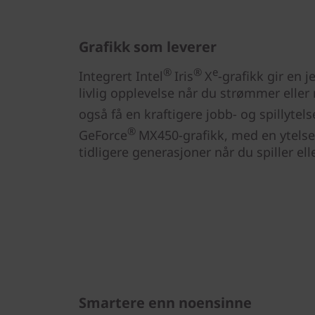
Grafikk som leverer
®
®
e
Integrert Intel
Iris
X
-grafikk gir en 
livlig opplevelse når du strømmer eller 
også få en kraftigere jobb- og spillyte
®
GeForce
MX450-grafikk, med en ytelses
tidligere generasjoner når du spiller ell
Smartere enn noensinne