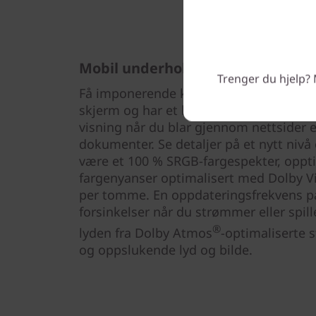
Mobil underholdning
Trenger du hjelp? 
Få imponerende klarhet med 2,8K på en
skjerm og har et høyere sideforhold på 
visning når du blar gjennom nettsider 
dokumenter. Se detaljer på et nytt nivå 
være et 100 % SRGB-fargespekter, opptil
fargenyanser optimalisert med Dolby Vi
per tomme. En oppdateringsfrekvens på
forsinkelser når du strømmer eller spille
®
lyden fra Dolby Atmos
-optimaliserte s
og oppslukende lyd og bilde.