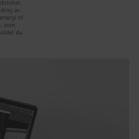
ktivitet.
oding av
nergi til
e, som
holdet du