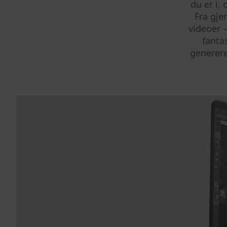
du er i,
Fra gje
videoer 
fanta
generere