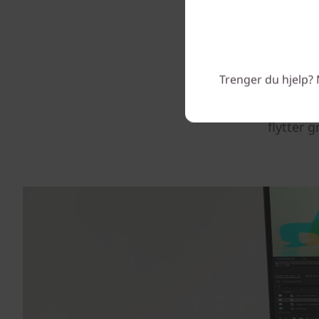
Mulighe
Trenger du hjelp? 
Intel® C
å låse 
flytter 