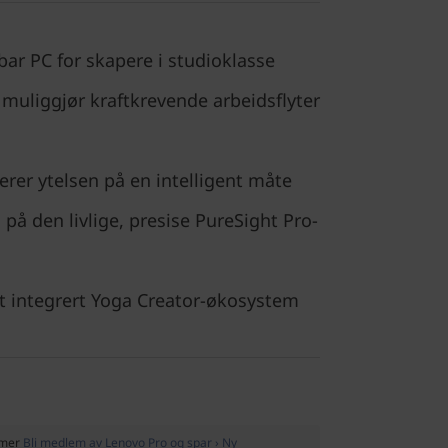
ar PC for skapere i studioklasse
 muliggjør kraftkrevende arbeidsflyter
erer ytelsen på en intelligent måte
s på den livlige, presise PureSight Pro-
st integrert Yoga Creator-økosystem
mmer
Bli medlem av Lenovo Pro og spar › Ny