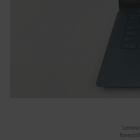
Lenovo
foresti