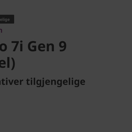
 7i Gen 9
elige
n
l)
o 7i Gen 9
el)
tiver tilgjengelige