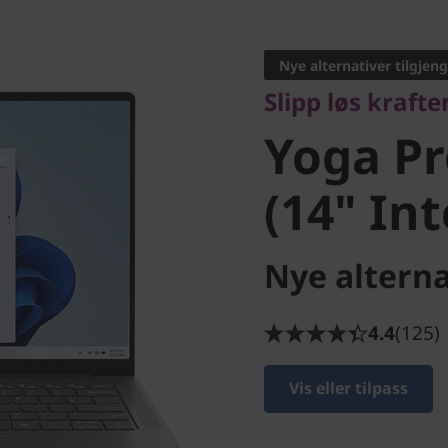
Slipp løs kraften
Yoga Pro
Nye alternativer tilgjeng
Slipp løs krafte
(14" Inte
Yoga Pr
(14" Int
Nye alterna
4.4
(125)
Vis eller tilpass