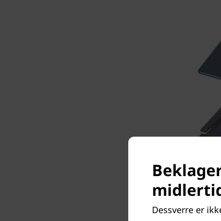
Beklager,
midlerti
Dessverre er ikke