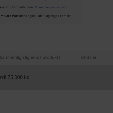
ere:
Kun for medlemmer
Bli medlem av Lenovo
um Care Plus
med Legion-, Idea- og Yoga-PC: raske
Sammenlign lignende produkter
Omtaler
di 75 000 kr.