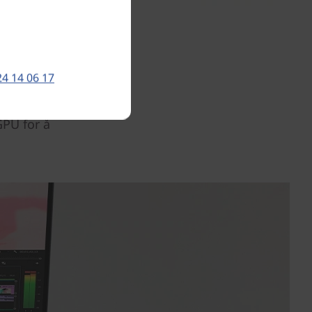
e nyeste
24 14 06 17
elper deg
Power og
GPU for å