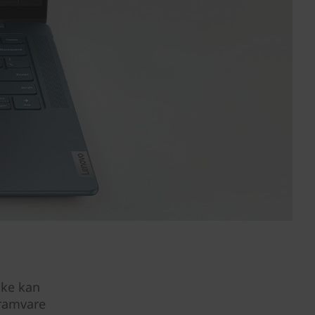
kke kan
gramvare