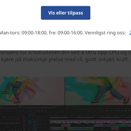
Vis eller tilpass
Får frem det beste i deg
tene er mange med imponerende ytelse med opptil d
Man-tors: 09:00-18:00, fre: 09:00-16:00. Vennligst ring oss:
ore™ Ultra-prosessorene – en dedikert motor som hj
opp AI-opplevelser. Den er forsterket med Lenovo X 
grensene for kreativiteten din ved å skru opp CPU og 
kjøre på maksimal ytelse med rå, godt avkjølt kraft.