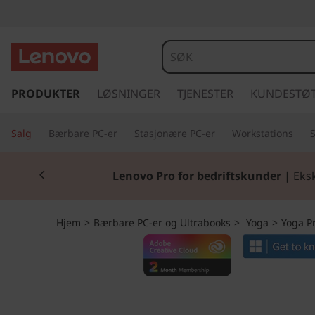
Y
o
g
g
å
PRODUKTER
LØSNINGER
TJENESTER
KUNDESTØ
a
t
i
P
Salg
Bærbare PC-er
Stasjonære PC-er
Workstations
l
h
r
Currently displaying item 2 of 2
o
Lenovo Pro for bedriftskunder
| Eksk
v
o
e
d
7
Hjem
>
Bærbare PC-er og Ultrabooks
>
Yoga
>
Yoga P
i
n
i
n
h
G
o
l