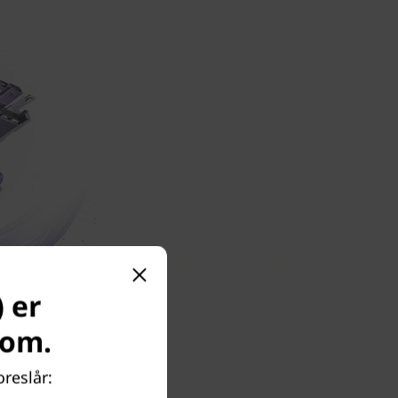
) er
com.
oreslår: