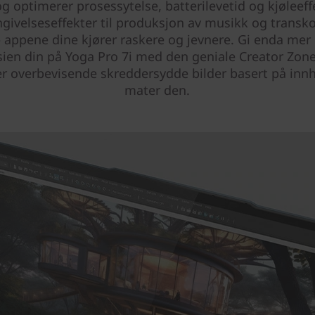
 og optimerer prosessytelse, batterilevetid og kjøleeffe
ngivelseseffekter til produksjon av musikk og transk
– appene dine kjører raskere og jevnere. Gi enda mer e
sien din på Yoga Pro 7i med den geniale Creator Zon
r overbevisende skreddersydde bilder basert på inn
mater den.