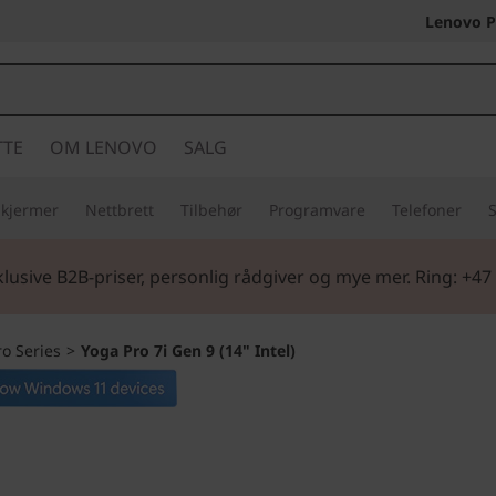
Lenovo P
TTE
OM LENOVO
SALG
Skjermer
Nettbrett
Tilbehør
Programvare
Telefoner
S
lusive B2B-priser, personlig rådgiver og mye mer. Ring: +47
ro Series
>
Yoga Pro 7i Gen 9 (14" Intel)