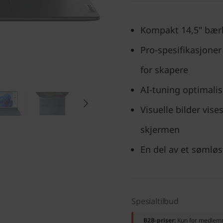
Kompakt 14,5" bærb
Pro-spesifikasjoner
for skapere
AI-tuning optimalis
Visuelle bilder vise
skjermen
En del av et sømlø
Spesialtilbud
B2B-priser:
Kun for medle