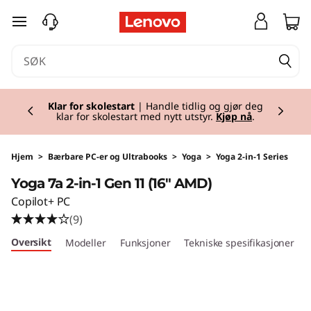
Y
gå til hovedinnhold
o
g
Currently displaying item 1 of 2
a
Klar for skolestart
| Handle tidlig og gjør deg
klar for skolestart med nytt utstyr.
Kjøp nå
.
7
a
Hjem
>
Bærbare PC-er og Ultrabooks
>
Yoga
>
Yoga 2-in-1 Series
Yoga 7a 2-in-1 Gen 11 (16" AMD)
2
Copilot+ PC
-
(9)
Oversikt
Modeller
Funksjoner
Tekniske spesifikasjoner
i
n