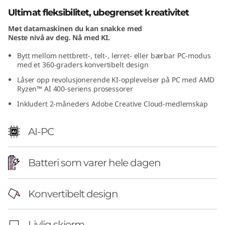
A
Ultimat fleksibilitet, ubegrenset kreativitet
Møt datamaskinen du kan snakke med
M
Neste nivå av deg. Nå med KI.
D
Bytt mellom nettbrett-, telt-, lerret- eller bærbar PC-modus
med et 360-graders konvertibelt design
)
Låser opp revolusjonerende KI-opplevelser på PC med AMD
Ryzen™ AI 400-seriens prosessorer
Inkludert 2-måneders Adobe Creative Cloud-medlemskap
AI-PC
Batteri som varer hele dagen
Konvertibelt design
Livlig skjerm