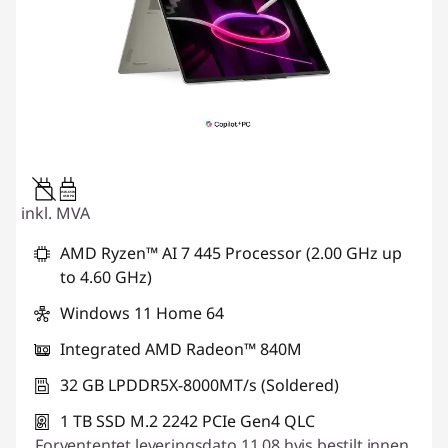
45W-65W
USB PD
inkl. MVA
AMD Ryzen™ AI 7 445 Processor (2.00 GHz up
to 4.60 GHz)
Windows 11 Home 64
Integrated AMD Radeon™ 840M
32 GB LPDDR5X-8000MT/s (Soldered)
1 TB SSD M.2 2242 PCIe Gen4 QLC
Forvententet leveringsdato 11.08 hvis bestilt innen