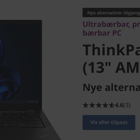
bærbar PC
Nye alternativer tilgjeng
ThinkPa
Ultrabærbar, pr
bærbar PC
(13" AM
ThinkPa
(13" AM
Nye alterna
4.6
(3)
Vis eller tilpass