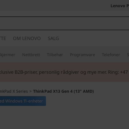
Lenovo P
TTE
OM LENOVO
SALG
Skjermer
Nettbrett
Tilbehør
Programvare
Telefoner
S
lusive B2B-priser, personlig rådgiver og mye mer. Ring: +47
nkPad X Series
>
ThinkPad X13 Gen 4 (13" AMD)
Ultrabærbar, prod