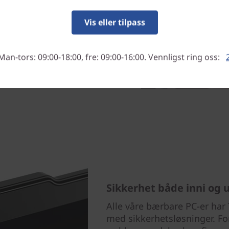
obben – faktisk er de
ektive prosessorer. På lange
Vis eller tilpass
n påslått, time etter time.
Man-tors: 09:00-18:00, fre: 09:00-16:00. Vennligst ring oss:
Sikkerhet både inni og 
Alle våre bærbare PC-er har
med sikkerhetsløsninger. F