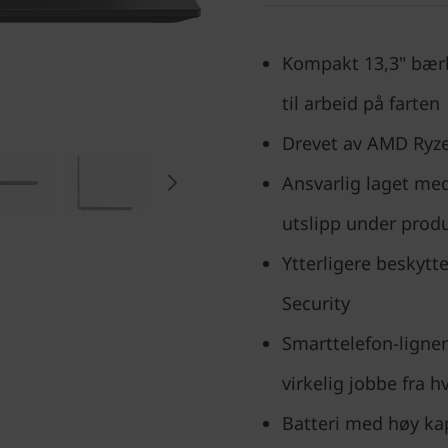
Kompakt 13,3" bærba
til arbeid på farten
Drevet av AMD Ryz
Ansvarlig laget med
utslipp under prod
Ytterligere beskyt
Security
Smarttelefon-lignen
virkelig jobbe fra 
Batteri med høy kap