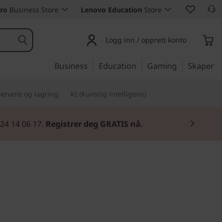
ro
Business Store
Lenovo Education
Store
Logg inn / opprett konto
Business
Education
Gaming
Skaper
ervere og lagring
KI (Kunstig intelligens)
 24 14 06 17.
Registrer deg GRATIS nå.
uktivitetsøkende, lett