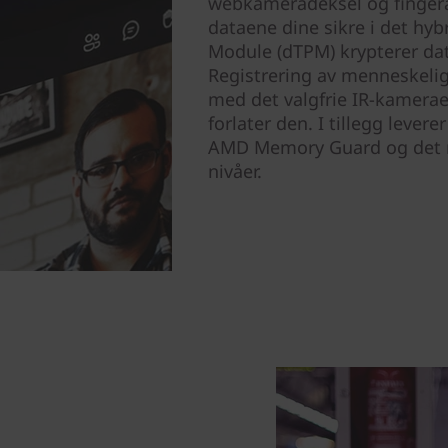
webkameradeksel og fingera
dataene dine sikre i det hyb
Module (dTPM) krypterer dat
Registrering av menneskeli
med det valgfrie IR-kamerae
forlater den. I tillegg leve
AMD Memory Guard og det ny
nivåer.