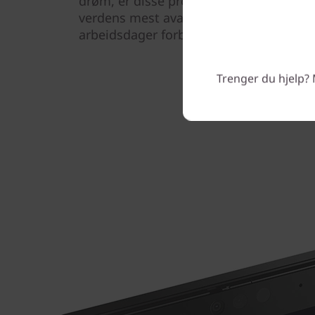
drøm, er disse prosessorene klare for j
verdens mest avanserte og ultrakrafteff
arbeidsdager forblir denne bærbare PC-e
Trenger du hjelp? 