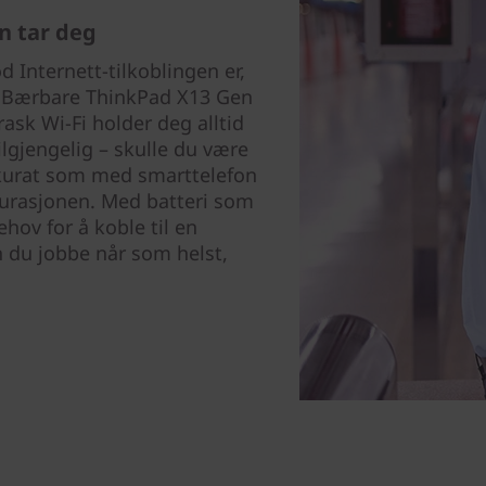
n tar deg
d Internett-tilkoblingen er,
t. Bærbare ThinkPad X13 Gen
rask Wi-Fi holder deg alltid
ilgjengelig – skulle du være
kkurat som med smarttelefon
igurasjonen. Med batteri som
ehov for å koble til en
 du jobbe når som helst,