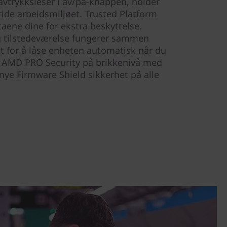
vtrykksleser i av/på-knappen, holder
ride arbeidsmiljøet. Trusted Platform
aene dine for ekstra beskyttelse.
g tilstedeværelse fungerer sammen
t for å låse enheten automatisk når du
rer AMD PRO Security på brikkenivå med
e Firmware Shield sikkerhet på alle