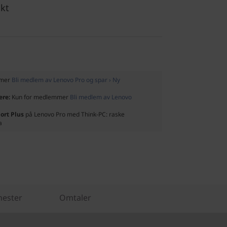
akt
mmer
Bli medlem av Lenovo Pro og spar › Ny
ere:
Kun for medlemmer
Bli medlem av Lenovo
ort Plus
på Lenovo Pro med Think-PC: raske
a
nester
Omtaler