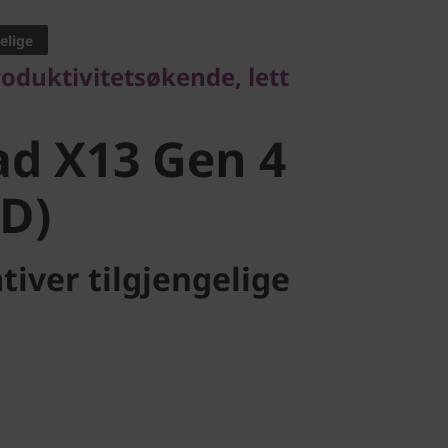
elige
d X13 Gen 4
oduktivitetsøkende, lett
D)
d X13 Gen 4
D)
tiver tilgjengelige