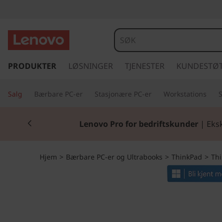
T
h
i
g
å
PRODUKTER
LØSNINGER
TJENESTER
KUNDESTØ
n
t
i
k
Salg
Bærbare PC-er
Stasjonære PC-er
Workstations
l
h
P
Currently displaying item 2 of 2
o
Lenovo Pro for bedriftskunder
| Eksk
v
a
e
d
d
Hjem
>
Bærbare PC-er og Ultrabooks
>
ThinkPad
>
Thi
i
n
X
n
h
1
o
l