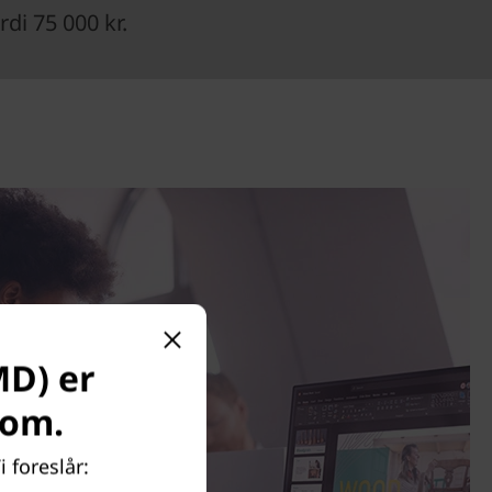
di 75 000 kr.
MD) er
com.
 foreslår: