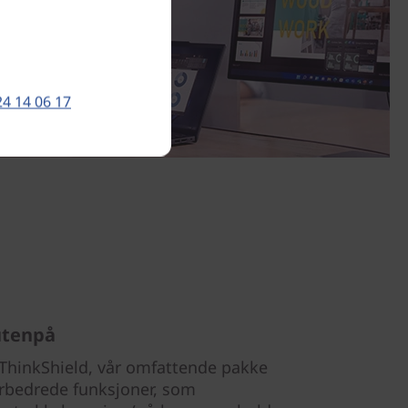
24 14 06 17
utenpå
 ThinkShield, vår omfattende pakke
orbedrede funksjoner, som