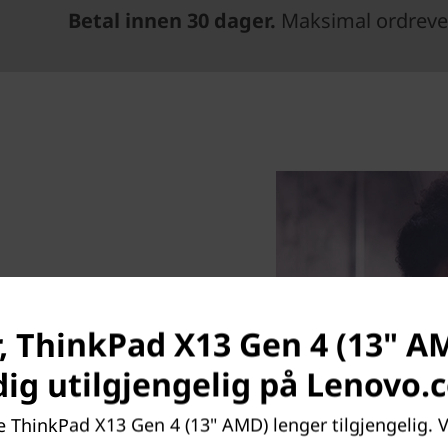
Betal innen 30 dager.
Maksimal ordrever
jennom dagen
 og kraftig bedrifts-PC
, ThinkPad X13 Gen 4 (13" A
g lett konstruksjon. AMD
dig utilgjengelig på Lenovo.
-mobilprosessorer gir
revende oppgavene. Enten du
e ThinkPad X13 Gen 4 (13" AMD) lenger tilgjengelig. Vi
ualiserer en arkitektonisk