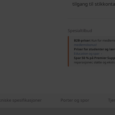
tilgang til stikkont
Spesialtilbud
B2B-priser:
Kun for medle
medlemsbonus!
Priser for studenter og lær
Education og spar ›
Spar 50 % på Premier Supp
reparasjoner, støtte og ekstr
kniske spesifikasjoner
Porter og spor
Tje