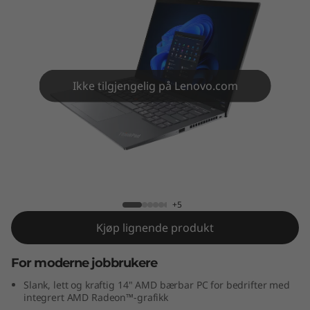
4
s
G
e
Ikke tilgjengelig på Lenovo.com
n
3
ThinkPad T14s Gen 3 (14" AMD)
(
1
+5
Kjøp lignende produkt
4
For moderne jobbrukere
"
Slank, lett og kraftig 14" AMD bærbar PC for bedrifter med
A
integrert AMD Radeon™-grafikk