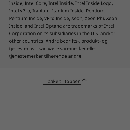
Inside, Intel Core, Intel Inside, Intel Inside Logo,
ThinkPad T14s Gen 3 (14-tommers AMD)
Intel vPro, Itanium, Itanium Inside, Pentium,
65 W strømadapter
Pentium Inside, vPro Inside, Xeon, Xeon Phi, Xeon
57 Wh batteri
Hurtigstartveiledning
Inside, and Intel Optane are trademarks of Intel
Corporation or its subsidiaries in the U.S. and/or
Spesifikasjonene kan variere i ulike regioner/modeller.
other countries. Andre bedrifts-, produkt- og
tjenestenavn kan være varemerker eller
tjenestemerker tilhørende andre.
Smartere sikkerhet
Tilbake til toppen
For å bidra til å beskytte dataene dine har
denne bærbare PC-en for bedrifter en
integrert fingeravtrykksleser i av/på-knappen
og forbedret Microsoft chip-to-cloud-
sikkerhetsteknologi. Den har også ThinkShield,
en omfattende portefølje av ende-til-ende-