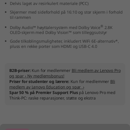
Delvis laget av resirkulert materiale (PCC)
M
Skjermer med sideforhold på 16:10 og stor skjerm i forhold
til rammen
D
®
Dolby Audio™ høyttalersystem med Dolby Voice
2.8K
)
OLED-skjerm med Dolby Vision™ som tilleggsutstyr
Gode tilkoblingsmuligheter, inkludert WiFi 6E-alternativ*,
pluss en rekke porter som HDMI og USB-C 4.0
B2B-priser:
Kun for medlemmer
Bli medlem av Lenovo Pro
og spar › Ny medlemsbonus!
Priser for studenter og lærere:
Kun for medlemmer
Bli
medlem av Lenovo Education og spar ›
Spar 50 % på Premier Support Plus
på Lenovo Pro med
Think-PC: raske reparasjoner, støtte og ekstra