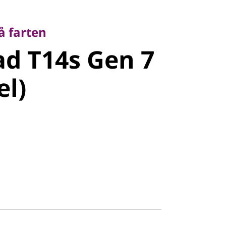
arten
d T14s Gen
å farten
d T14s Gen 7
tel)
el)