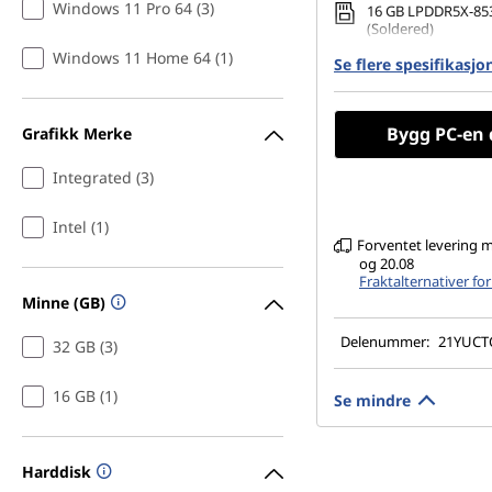
Windows 11 Pro 64 (3)
16 GB LPDDR5X-85
(Soldered)
Windows 11 Home 64 (1)
Se flere spesifikasjo
256 GB SSD M.2 22
Gen4 TLC Opal
14" WUXGA (1920 x 
Bygg PC-en 
Grafikk Merke
Anti-Glare, Non-To
45%NTSC, 400 nits,
Integrated (3)
Intel (1)
Forventet levering 
og 20.08
Fraktalternativer fo
Minne (GB)
Delenummer:
21YUC
32 GB (3)
16 GB (1)
Se mindre
Harddisk