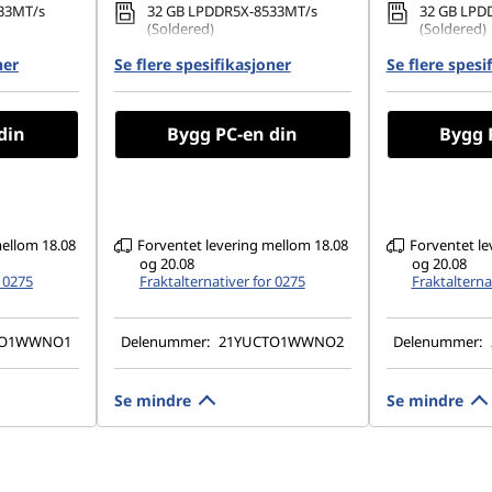
33MT/s
32 GB LPDDR5X-8533MT/s
32 GB LPD
(Soldered)
(Soldered)
ner
80 PCIe
Se flere spesifikasjoner
512 GB SSD M.2 2280 PCIe
Se flere spesi
1 TB SSD M
Gen4 TLC Opal
TLC Opal
1200), IPS,
14" WUXGA (1920 x 1200), IPS,
14" 2.8K (2
din
Bygg PC-en din
Bygg 
uch,
Anti-Glare, Touch, 100%sRGB,
Anti-Glare
 60Hz
500 nits, 60Hz, Low Power
500 True B
500 nits, 
Blue Light
mellom 18.08
Forventet levering mellom 18.08
Forventet le
og 20.08
og 20.08
r 0275
Fraktalternativer for 0275
Fraktalterna
TO1WWNO1
Delenummer:
21YUCTO1WWNO2
Delenummer:
Se mindre
Se mindre