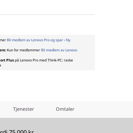
mmer
Bli medlem av Lenovo Pro og spar › Ny
ere:
Kun for medlemmer
Bli medlem av Lenovo
ort Plus
på Lenovo Pro med Think-PC: raske
a
Tjenester
Omtaler
di 75 000 kr.