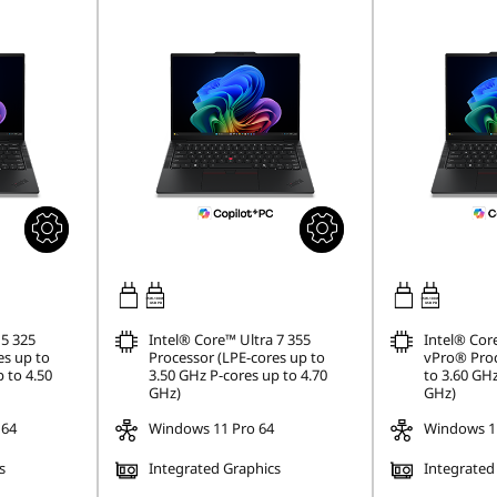
65W-100W
65W-100W
USB PD
USB PD
 5 325
Intel® Core™ Ultra 7 355
Intel® Cor
es up to
Processor (LPE-cores up to
vPro® Proc
 to 4.50
3.50 GHz P-cores up to 4.70
to 3.60 GHz
GHz)
GHz)
 64
Windows 11 Pro 64
Windows 11
s
Integrated Graphics
Integrated