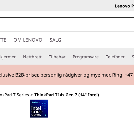
Lenovo P
TTE
OM LENOVO
SALG
Skjermer
Nettbrett
Tilbehør
Programvare
Telefoner
S
tart
| Handle tidlig og gjør deg klar for skolestart med nytt 
nkPad T Series
>
ThinkPad T14s Gen 7 (14" Intel)