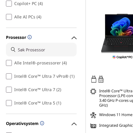
Copilot+ PC (4)
Alle AI PCs (4)
Prosessor
Alle Intel®-prosessorer (4)
Intel® Core™ Ultra 7 vPro® (1)
65W-100W
USB PD
Intel® Core™ Ultra 7 (2)
Intel® Core™ Ultra
Processor (LPE-cor
3.40 GHz P-cores up
Intel® Core™ Ultra 5 (1)
GHz)
Windows 11 Home
Operativsystem
Integrated Graphic