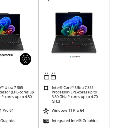
65W-100W
USB PD
e™ Ultra 7 365
Intel® Core™ Ultra 7 355
essor (LPE-cores up
Processor (LPE-cores up to
 P-cores up to 4.80
3.50 GHz P-cores up to 4.70
GHz)
 Pro 64
Windows 11 Pro 64
 Graphics
Integrated Intel® Graphics