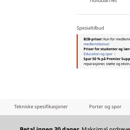
holdbarhet
Spesialtilbud
B2B-priser:
Kun for medle
medlemsbonus!
Priser for studenter og lær
Education og spar ›
Spar 50 % på Premier Supp
reparasjoner, støtte og ekstr
Tekniske spesifikasjoner
Porter og spor
Betal innen 30 dager.
Maksimal ordrever