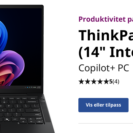
Produktivitet på f
ThinkPa
Produktivitet p
ThinkPa
7 (14" In
(14" Int
Copilot+ PC
5
(4)
Vis eller tilpass