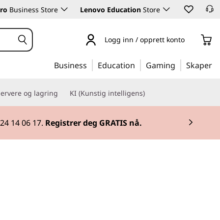
ro
Business Store
Lenovo Education
Store
Logg inn / opprett konto
Business
Education
Gaming
Skaper
ervere og lagring
KI (Kunstig intelligens)
utstyr.
Kjøp nå
.