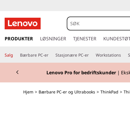
T
h
i
g
å
PRODUKTER
LØSNINGER
TJENESTER
KUNDESTØ
n
t
i
k
Salg
Bærbare PC-er
Stasjonære PC-er
Workstations
l
h
P
Currently displaying item 1 of 2
o
Klar for skoles
v
a
e
d
d
Hjem
>
Bærbare PC-er og Ultrabooks
>
ThinkPad
>
Thi
i
n
T
n
h
1
o
l