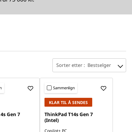
Sorter etter :
Bestselger
n
Sammenlign
KLAR TIL Å SENDES
4s Gen 7
ThinkPad T14s Gen 7
(Intel)
Copilot+ PC