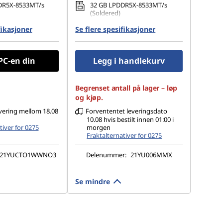
DR5X-8533MT/s
32 GB LPDDR5X-8533MT/s
(Soldered)
fikasjoner
.2 2280 PCIe Gen4
Se flere spesifikasjoner
1 TB SSD M.2 2280 PCIe Gen4
TLC Opal
880 x 1800), OLED,
14" WUXGA (1920 x 1200), IPS,
PC-en din
Legg i handlekurv
, Non-Touch, HDR
Anti-Glare, Non-Touch,
lack, 100%DCI-P3,
45%NTSC, 400 nits, 60 Hz
VRR 30-120Hz, Low
Begrenset antall på lager – løp
og kjøp.
vering mellom 18.08
Forvententet leveringsdato
10.08 hvis bestilt innen 01:00 i
tiver for 0275
morgen
Fraktalternativer for 0275
21YUCTO1WWNO3
Delenummer:
21YU006MMX
Se mindre