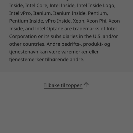
Med ThinkShield, vår innebygde pakke med
Inside, Intel Core, Intel Inside, Intel Inside Logo,
sikkerhetsløsninger, holder ThinkPad P15v
Intel vPro, Itanium, Itanium Inside, Pentium,
kritiske data trygge. Den brikkebaserte
Pentium Inside, vPro Inside, Xeon, Xeon Phi, Xeon
fingeravtrykksleseren krypterer de
Inside, and Intel Optane are trademarks of Intel
biometriske dataene dine i systemet. dTPM
Corporation or its subsidiaries in the U.S. and/or
(discrete Trusted Platform Module) holder
other countries. Andre bedrifts-, produkt- og
informasjonen kryptert slik at risikoen for
tjenestenavn kan være varemerker eller
hacking reduseres i betydelig grad. Hvis
tjenestemerker tilhørende andre.
systemet likevel skulle krasje, gjenoppretter
den selvreparerende BIOS-en det til en
tidligere, trygg tilstand.
Tilbake til toppen
Spesifikasjoner kan variere avhengig av region/modell.