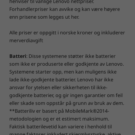
henviser til vanlige Lenovo nettpriser.
Forhandlerpriser kan avvike og kan være høyere
enn prisene som legges ut her.
Alle priser er oppgitt i norske kroner og inkluderer
merverdiavgift
Batteri
: Disse systemene støtter ikke batterier
som ikke er produserte eller godkjente av Lenovo.
Systemene starter opp, men kan muligens ikke
lade ikke-godkjente batterier. Lenovo har ikke
Pålitelig og robust
ansvar for ytelsen eller sikkerheten til ikke-
Som med alle bærbare ThinkPad-PC-er har vi
godkjente batterier, og gir ingen garantier om feil
også testet P15v mobil workstation i henhold
eller skade som oppstår på grunn av bruk av dem.
til 12 militære spesifikasjoner og mer enn 200
**Batteriliv er basert på MobileMark®2014-
kvalitetskontroller for å forsikre oss om at
metodologien og er et estimert maksimum.
systemet fungerer under ekstreme forhold. Du
Faktisk batterilevetid kan variere i henhold til
kan stole på at P15v håndterer alt du gir den,
mange faktorer, inkludert skjermlysstyrke, aktive