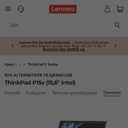
T
gå til hovedinnhold
h
i
Currently displaying item 2 of 2
n
Lenovo Pro for bedriftskunder
| Eksklusive B2B-priser,
personlig rådgiver og mye mer. Ring: +47 24 14 06 17.
Registrer deg GRATIS nå.
k
P
Hjem
>
...
>
ThinkPad P Series
NYE ALTERNATIVER TILGJENGELIGE
a
ThinkPad P15v (15,6" Intel)
d
Tjenester
Oversikt
Funksjoner
Tekniske spesifikasjoner
P
1