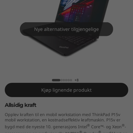
5
v
(
Nye alternativer tilgjengelige
1
5
,
ThinkPad P15v (15,6" Intel)
6
+8
"
Kjøp lignende produkt
I
Allsidig kraft
n
Opplev kraften til en mobil workstation med ThinkPad P15v
mobil workstation, en kostnadseffektiv kraftmaskin. P15v er
t
®
®
bygd med de nyeste 10.
generasjons Intel
Core™- og Xeon
-
®
®