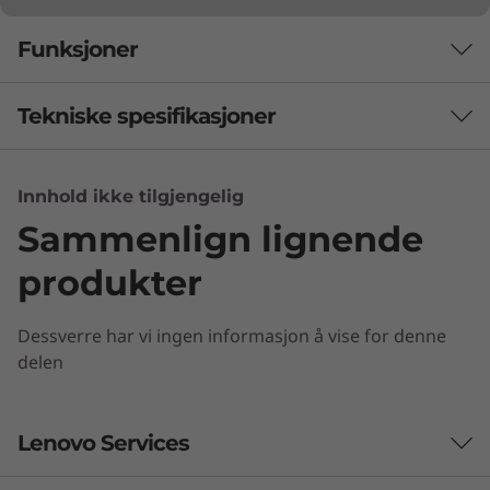
Funksjoner
Tekniske spesifikasjoner
Ytelse
Innhold ikke tilgjengelig
Sammenlign lignende
Prosessor
Up to Intel® Xeon® W-10855M with vPro™ or up to
produkter
10th Gen Intel® Core™ i9
Dessverre har vi ingen informasjon å vise for denne
Operativsystem
delen
Up to Windows 10 Pro for Workstations
Totalt minne
Lenovo Services
Verdi uten begrensninger
Up to 128GB