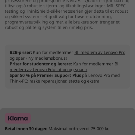
prosessorene og profesjonelle NVIDIA
Quadro
-grafikkort og
e
tilbyr også robuste skjerm- og tilkoblingsløsninger. MIL-SPEC-
testing og ThinkShield-sikkerhetsserien gjør dette til et robust
og sikkert system – et godt valg for høyere utdanning,
l
programvareutvikling og mer, alle brukere som trenger et
robust og pålitelig system til en rimelig pris.
)
B2B-priser:
Kun for medlemmer
Bli medlem av Lenovo Pro
og spar › Ny medlemsbonus!
Priser for studenter og lærere:
Kun for medlemmer
Bli
medlem av Lenovo Education og spar ›
Spar 50 % på Premier Support Plus
på Lenovo Pro med
Think-PC: raske reparasjoner, støtte og ekstra
Betal innen 30 dager.
Maksimal ordreverdi 75 000 kr.