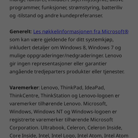
fra den arktiske villmarka til sandstormer i
programmer, funksjoner, strømstyring, batteriliv
ørkenen, fra nullgravitasjon til søl og fall.
og -tilstand og andre kundepreferanser.
Generelt
:
Les nøkkelinformasjonen fra Microsoft®
som kan være gjeldende for ditt systemkjøp,
inkludert detaljer om Windows 8, Windows 7 og
mulige oppgraderinger/nedgraderinger. Lenovo
gir ingen representasjoner eller garantier
angående tredjeparters produkter eller tjenester.
Varemerker
: Lenovo, ThinkPad, IdeaPad,
ThinkCentre, ThinkStation og Lenovo-logoen er
varemerker tilhørende Lenovo. Microsoft,
Windows, Windows NT og Windows-logoen er
registrerte varemerker tilhørende Microsoft
Corporation. Ultrabook, Celeron, Celeron Inside,
Vi er der for deg
Core Inside, Intel, Intel Logo, Intel Atom, Intel Atom