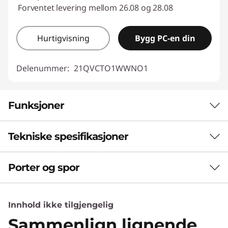
Forventet levering mellom 26.08 og 28.08
Hurtigvisning
Bygg PC-en din
Delenummer:
21QVCTO1WWNO1
Funksjoner
Tekniske spesifikasjoner
MER KRAFT GIR MER PRODUKTIVITET
Mobilitet uten
Porter og spor
Ytelse
kompromisser
Nevral prosesseringsenhet (NPU)
Innhold ikke tilgjengelig
ThinkPad P16s Gen 4 bærbare workstation på
Opptil 13 billioner operasjoner per sekund (TOPS) AI-
16" inspirerer fagfolk til kreativitet og drives av
ytelse
Sammenlign lignende