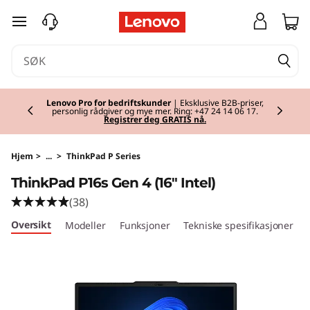
T
gå til hovedinnhold
h
i
Currently displaying item 1 of 2
n
Klar for skolestart
| Handle tidlig og gjør deg
klar for skolestart med nytt utstyr.
Kjøp nå
.
k
P
Hjem
>
...
>
ThinkPad P Series
ThinkPad P16s Gen 4 (16" Intel)
a
(38)
d
Oversikt
Modeller
Funksjoner
Tekniske spesifikasjoner
P
1