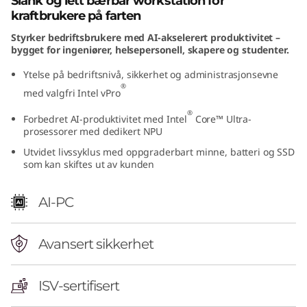
Slank og lett bærbar workstation for
n
kraftbrukere på farten
Styrker bedriftsbrukere med AI-akselerert produktivitet –
t
bygget for ingeniører, helsepersonell, skapere og studenter.
e
Ytelse på bedriftsnivå, sikkerhet og administrasjonsevne
®
med valgfri Intel vPro
l
®
Forbedret AI-produktivitet med Intel
Core™ Ultra-
)
prosessorer med dedikert NPU
Utvidet livssyklus med oppgraderbart minne, batteri og SSD
som kan skiftes ut av kunden
AI-PC
Avansert sikkerhet
ISV-sertifisert