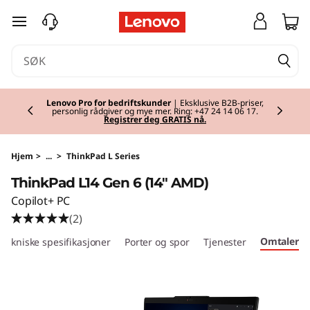
T
gå til hovedinnhold
h
i
Currently displaying item 2 of 2
n
Lenovo Pro for bedriftskunder
| Eksklusive B2B-priser,
personlig rådgiver og mye mer. Ring: +47 24 14 06 17.
Registrer deg GRATIS nå.
k
P
Hjem
>
...
>
ThinkPad L Series
ThinkPad L14 Gen 6 (14" AMD)
a
Copilot+ PC
d
(2)
Omtaler
Tekniske spesifikasjoner
Porter og spor
Tjenester
L
1