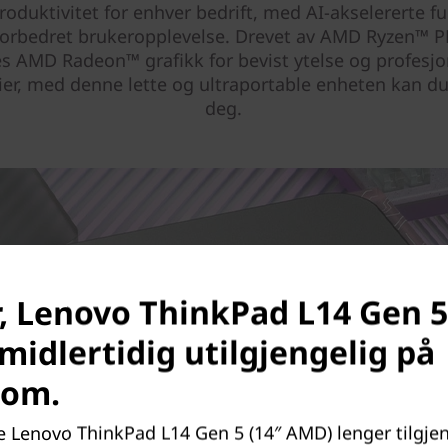
roduktivitet for enhver bedrift, med AI-akselererte f
forbedret brukeropplevelse. Drevet av AMD Ryzen™ 
es AMD Radeon™ grafikk for bevist ytelse og profesjo
ier, med denne lette og ultraportable enheten kan d
deg.
, Lenovo ThinkPad L14 Gen 5
midlertidig utilgjengelig på
com.
e Lenovo ThinkPad L14 Gen 5 (14″ AMD) lenger tilgjen