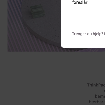
foreslår:
Trenger du hjelp? 
ThinkPad
beme
bærbare