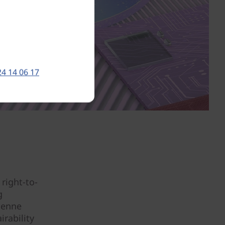
24 14 06 17
right-to-
g
denne
rability