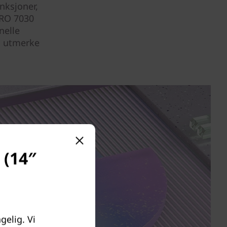
unksjoner,
PRO 7030
nelle
u utmerke
 (14″
gelig. Vi