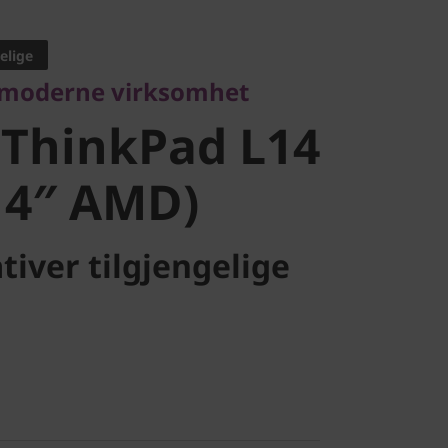
oderne virksomhet
ThinkPad
elige
 moderne virksomhet
5 (14″ AMD)
 ThinkPad L14
14″ AMD)
tiver tilgjengelige