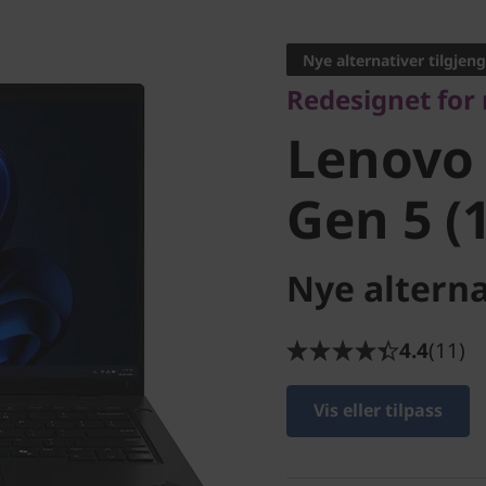
Redesignet for m
Lenovo 
Nye alternativer tilgjeng
Redesignet for
L14 Gen 
Lenovo
Gen 5 (
Nye alterna
4.4
(11)
Vis eller tilpass