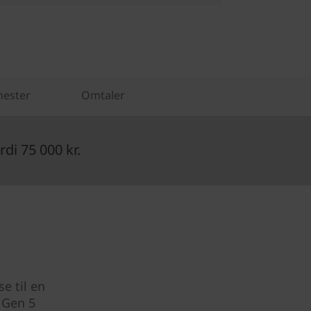
nester
Omtaler
di 75 000 kr.
e til en
 Gen 5