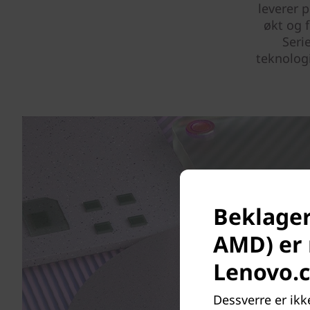
leverer p
økt og 
Seri
teknolog
Beklager
AMD) er 
Lenovo.
Dessverre er ikk