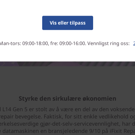
Vis eller tilpass
Man-tors: 09:00-18:00, fre: 09:00-16:00. Vennligst ring oss:
Styrke den sirkulære økonomien
 L14 Gen 5 er stolt av å være en del av den voksende 
repair bevegelse. Faktisk, for sitt enkle vedlikehold o
rkelsesverdige gjør-det-selv-servicevennlighet, har 
 datamaskinen en bransjeledende 9/10 på iFixit Repai