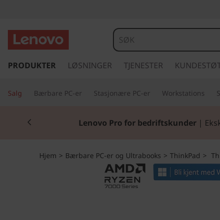
L
e
n
g
å
PRODUKTER
LØSNINGER
TJENESTER
KUNDESTØ
o
t
i
v
Salg
Bærbare PC-er
Stasjonære PC-er
Workstations
l
h
o
Currently displaying item 1 of 2
o
Klar for skoles
v
T
e
d
h
Hjem
>
Bærbare PC-er og Ultrabooks
>
ThinkPad
>
Thi
i
n
i
n
h
n
o
l