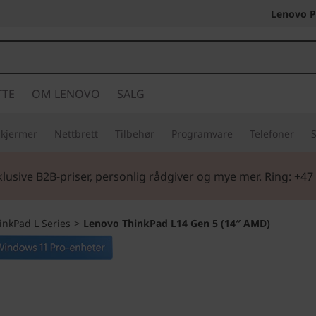
Lenovo P
TTE
OM LENOVO
SALG
Skjermer
Nettbrett
Tilbehør
Programvare
Telefoner
S
tart
| Handle tidlig og gjør deg klar for skolestart med nytt 
nkPad L Series
>
Lenovo ThinkPad L14 Gen 5 (14″ AMD)