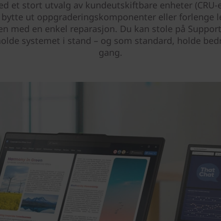
ed et stort utvalg av kundeutskiftbare enheter (CRU-er
å bytte ut oppgraderingskomponenter eller forlenge l
ten med en enkel reparasjon. Du kan stole på Support
holde systemet i stand – og som standard, holde bedr
gang.