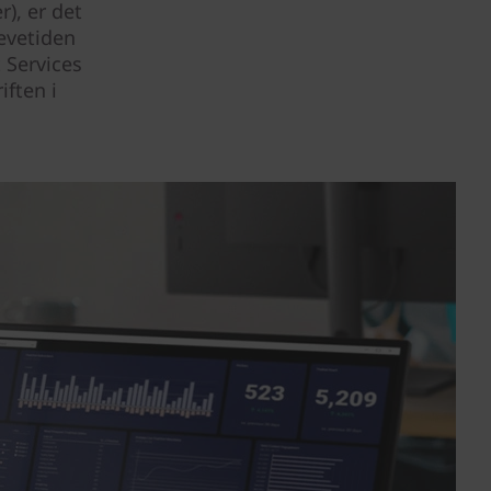
), er det
evetiden
 Services
iften i