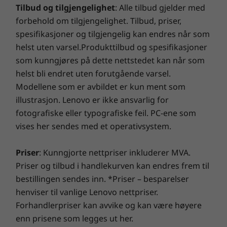
forhåndsinvestering, som sikrer et forutsigbart
styreplaten på 115 x 68 millimeter gir bedre
Tilbud og tilgjengelighet
: Alle tilbud gjelder med
budsjett og massive besparelser fra 28 % til 80 %. Våre
navigasjon på skjermen. Og den fantastiske
forbehold om tilgjengelighet. Tilbud, priser,
Trådløs tilkobling
tekniske veivisere, utstyrt med Lenovos banebrytende
16" skjermen er tilgjengelig i opptil WQXGA
8
-
Kombinert port for hodetelefoner og mikrofon
spesifikasjoner og tilgjengelig kan endres når som
Opptil Wi-Fi 6E*
diagnostikk, avslører skjulte skader og gir en optimal
(2560 x 1600) oppløsning, med 100 % sRGB
helst uten varsel.Produkttilbud og spesifikasjoner
®
forsikring!
fargeskala, valgfri berøring og
Bluetooth
5.0
som kunngjøres på dette nettstedet kan når som
maskinvarebasert Low Blue Light-sertifisering
helst bli endret uten forutgående varsel.
for en utmerket visuell opplevelse.
*Bruk av WiFi 6E ved 6 GHz avhenger av støtte fra operativsystemet, rutere, AP-er og
Smart Performance
Modellene som er avbildet er kun ment som
gatewayer som støtter WiFi 6E samt regionale sertifiseringer og spektrumallokering.
illustrasjon. Lenovo er ikke ansvarlig for
Lenovo Smart Performance vil forbedre PC-opplevelsen
Spesifikasjonene kan variere avhengig av region/modell.
fotografiske eller typografiske feil. PC-ene som
din! Gi mer kraft til PC-en for å oppnå jevn drift og
vises her sendes med et operativsystem.
lynrask oppstart. Nyt en raskere og mer pålitelig
Internett-opplevelse med forbedret tilkobling. Beskytt
DESIGN
Priser
: Kunngjorte nettpriser inkluderer MVA.
IT-investeringen din ved å bruke forbedret sikkerhet
for å avverge annonseprogrammer, skadelig
Priser og tilbud i handlekurven kan endres frem til
Mål (H x B x D)
programvare og andre trusler. Slipp løs potensialet for
bestillingen sendes inn. *Priser – besparelser
19,9 mm x 356,1 mm x 247,7 mm / 0,77" x 14,01" x 9,75"
en spennende virtuell reise!
henviser til vanlige Lenovo nettpriser.
Forhandlerpriser kan avvike og kan være høyere
Vekt
enn prisene som legges ut her.
1,77 kg