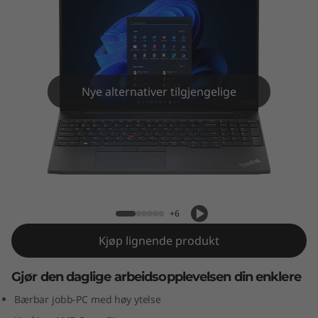
6
(
1
6
Nye alternativer tilgjengelige
"
A
ThinkPad E16 (16" AMD)
M
D
+6
)
Kjøp lignende produkt
Gjør den daglige arbeidsopplevelsen din enklere
Bærbar jobb-PC med høy ytelse