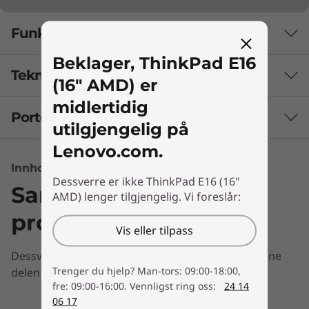
Funksjoner
Beklager, ThinkPad E16
Tekniske spesifikasjoner
Et sprang fremover i ytelse
(16" AMD) er
midlertidig
Bærbare Lenovo ThinkPad E16 (16" AMD) er
Porter og spor
YTELSE
kraftig, pålitelig og sikker – perfekt for
utilgjengelig på
bedriftens behov. Pløy gjennom alle
Lenovo.com.
Batteri
oppgavene, og nyt topp produktivitet med
Innhold ikke tilgjengelig
Opptil 57 Wh
kraften til AMD Ryzen™ 7000-seriens
Dessverre er ikke ThinkPad E16 (16"
Sammenlign lignende
prosessorer og integrert UMA-grafikk.
AMD) lenger tilgjengelig. Vi foreslår:
Lyd
Fleroppgavekjør med letthet, takket være
produkter
omfattende DDR4-minne og rask SSD-lagring.
2 stereohøyttalere på 2 W
Vis eller tilpass
To mikrofoner
Dessverre har vi ingen informasjon å vise for denne
®
Dolby Atmos
Trenger du hjelp? Man-tors: 09:00-18:00,
delen
fre: 09:00-16:00. Vennligst ring oss:
24 14
Kamera
06 17