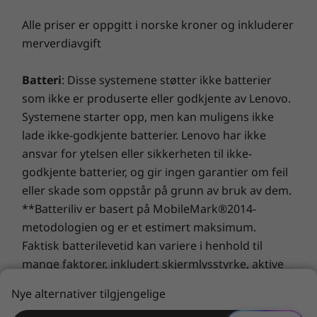
Alle priser er oppgitt i norske kroner og inkluderer
Tastatur
merverdiavgift
Tillegg: Bakbelyst tastatur
Numerisk tastatur
Problemfri tilkobling
Batteri
: Disse systemene støtter ikke batterier
115 mm x 68 mm styreflate
Bærbare ThinkPad E16 (16" AMD) hjelper deg å
som ikke er produserte eller godkjente av Lenovo.
enkelt koble til – og holde deg tilkoblet – til
Materialer og finish
Systemene starter opp, men kan muligens ikke
eksterne enheter, nettverk og folk. Portene
lade ikke-godkjente batterier. Lenovo har ikke
Tillegg: Anodisert aluminium på toppdekslet
inkluderer USB-C 3.2, USB-A 3.2 og HDMI.
ansvar for ytelsen eller sikkerheten til ikke-
Tillegg: Polykarbonatplast på bunndekslet
Trådløs tilkobling går lekende lett med Wi-Fi 6E
godkjente batterier, og gir ingen garantier om feil
®
Spesifikasjonene kan variere avhengig av region/modell.
og Bluetooth
5.0, mens doble mikrofoner og
eller skade som oppstår på grunn av bruk av dem.
opptil et hybrid FHD + IR-webkamera (med
**Batteriliv er basert på MobileMark®2014-
privatlivslukker) forenkler eksternt samarbeid.
metodologien og er et estimert maksimum.
BÆREKRAFT
Faktisk batterilevetid kan variere i henhold til
mange faktorer, inkludert skjermlysstyrke, aktive
Sertifiseringer
programmer, funksjoner, strømstyring, batteriliv
ENERGY STAR® 8.0
Nye alternativer tilgjengelige
og -tilstand og andre kundepreferanser.
®
EPEAT
Gold, der det er aktuelt*