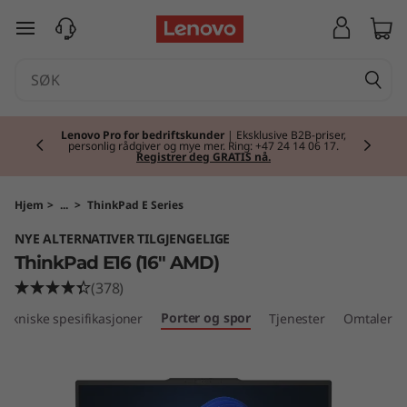
T
gå til hovedinnhold
h
i
Currently displaying item 2 of 2
n
Lenovo Pro for bedriftskunder
| Eksklusive B2B-priser,
personlig rådgiver og mye mer. Ring: +47 24 14 06 17.
Registrer deg GRATIS nå.
k
P
Hjem
>
...
>
ThinkPad E Series
NYE ALTERNATIVER TILGJENGELIGE
a
ThinkPad E16 (16" AMD)
d
(378)
Porter og spor
Tekniske spesifikasjoner
Tjenester
Omtaler
E
1