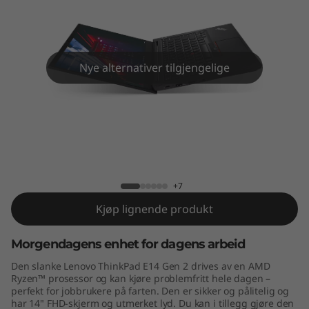
4
G
e
Nye alternativer tilgjengelige
n
2
(
ThinkPad E14 Gen 2 (AMD)
A
+7
M
Kjøp lignende produkt
D
Morgendagens enhet for dagens arbeid
)
Den slanke Lenovo ThinkPad E14 Gen 2 drives av en AMD
Ryzen™ prosessor og kan kjøre problemfritt hele dagen –
perfekt for jobbrukere på farten. Den er sikker og pålitelig og
har 14" FHD-skjerm og utmerket lyd. Du kan i tillegg gjøre den