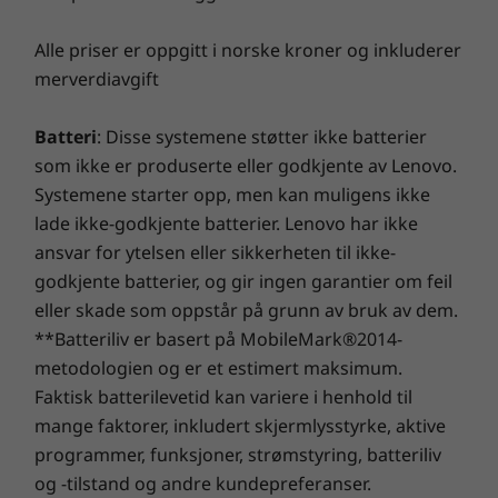
lydkvaliteten på ThinkPad E14 (AMD) er sikret
Alle priser er oppgitt i norske kroner og inkluderer
®
med Dolby Audio™ og Harman Kardon
-
merverdiavgift
høyttalere.
Batteri
: Disse systemene støtter ikke batterier
som ikke er produserte eller godkjente av Lenovo.
Systemene starter opp, men kan muligens ikke
lade ikke-godkjente batterier. Lenovo har ikke
ansvar for ytelsen eller sikkerheten til ikke-
godkjente batterier, og gir ingen garantier om feil
eller skade som oppstår på grunn av bruk av dem.
**Batteriliv er basert på MobileMark®2014-
metodologien og er et estimert maksimum.
Faktisk batterilevetid kan variere i henhold til
mange faktorer, inkludert skjermlysstyrke, aktive
programmer, funksjoner, strømstyring, batteriliv
og -tilstand og andre kundepreferanser.