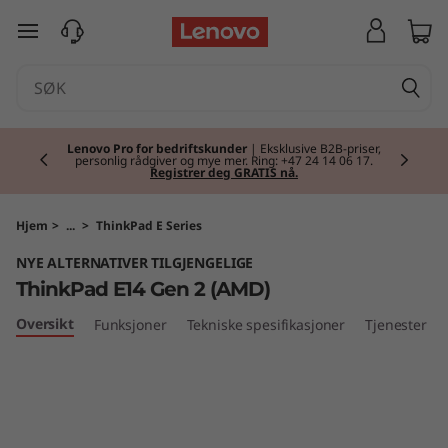
T
gå til hovedinnhold
h
i
Currently displaying item 2 of 2
n
Lenovo Pro for bedriftskunder
| Eksklusive B2B-priser,
personlig rådgiver og mye mer. Ring: +47 24 14 06 17.
Registrer deg GRATIS nå.
k
P
Hjem
>
...
>
ThinkPad E Series
NYE ALTERNATIVER TILGJENGELIGE
a
ThinkPad E14 Gen 2 (AMD)
d
Oversikt
Funksjoner
Tekniske spesifikasjoner
Tjenester
E
1