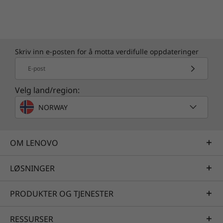
1
Utrullingsplanen for oppgradering er under
ferdigstilling, og skal etter planen begynne
sent i 2021 og fortsette til 2022. Spesifikke
tidspunkter vil variere fra enhet til enhet.
Skriv inn e-posten for å motta verdifulle oppdateringer
Enkelte funksjoner krever spesifikk
E-post
maskinvare, se
https://www.microsoft.com/windows/windows
Velg land/region:
-11-specifications
.
NORWAY
OM LENOVO
Spesifikasjoner kan variere avhengig av region/modell.
LØSNINGER
PRODUKTER OG TJENESTER
RESSURSER