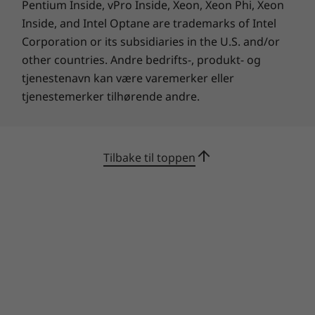
Pentium Inside, vPro Inside, Xeon, Xeon Phi, Xeon
Inside, and Intel Optane are trademarks of Intel
Corporation or its subsidiaries in the U.S. and/or
other countries. Andre bedrifts-, produkt- og
tjenestenavn kan være varemerker eller
tjenestemerker tilhørende andre.
Tilbake til toppen
Kjøp denne PC-en og få en gratis
oppgradering til Windows 11 når den er
1
tilgjengelig.