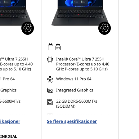
65W-65W
USB PD
e™ Ultra 7 255H
Intel® Core™ Ultra 7 255H
E-cores up to 4.40
Processor (E-cores up to 4.40
s up to 5.10 GHz)
GHz P-cores up to 5.10 GHz)
 Pro 64
Windows 11 Pro 64
 Graphics
Integrated Graphics
5-5600MT/s
32 GB DDR5-5600MT/s
(SODIMM)
 M.2 2242 PCIe
1 TB SSD M.2 2242 PCIe Gen4
fikasjoner
Opal
Se flere spesifikasjoner
TLC Opal
80 x 1800), IPS,
14" 2.8K (2880 x 1800), IPS,
 Non-Touch,
Anti-Glare, Non-Touch,
HINKDEAL