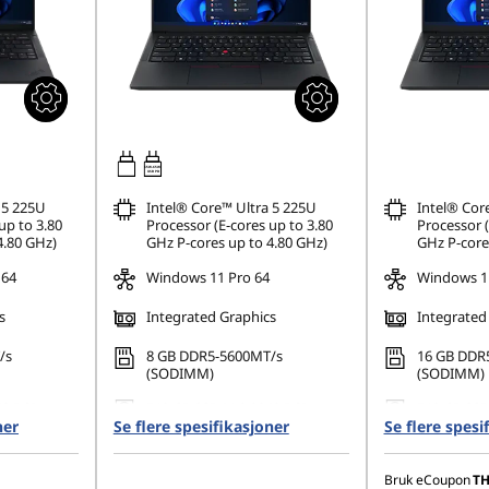
65W-65W
USB PD
 5 225U
Intel® Core™ Ultra 5 225U
Intel® Cor
up to 3.80
Processor (E-cores up to 3.80
Processor (
4.80 GHz)
GHz P-cores up to 4.80 GHz)
GHz P-core
 64
Windows 11 Pro 64
Windows 11
s
Integrated Graphics
Integrated
/s
8 GB DDR5-5600MT/s
16 GB DDR
(SODIMM)
(SODIMM)
42 PCIe
512 GB SSD M.2 2242 PCIe
512 GB SSD
ner
Se flere spesifikasjoner
Gen4 TLC Opal
Se flere spesi
Gen4 TLC 
1200), IPS,
14" WUXGA (1920 x 1200), IPS,
14" 2.8K (28
uch,
Anti-Glare, Non-Touch,
Anti-Glare,
Bruk eCoupon
T