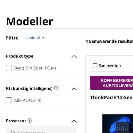
Modeller
Filtre
Utvid alle
4
Samsvarende resulta
Produkt type
Sammenlign
Bygg Din Egen PC (4)
KONFIGURERBA
HURTIGLEVER
KI (kunstig intelligens)
ThinkPad E14 Gen
Alle AI PCs (4)
Prosessor