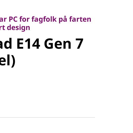
C for fagfolk på farten
 design
r PC for fagfolk på farten
 E14 Gen 7
art design
d E14 Gen 7
l)
el)