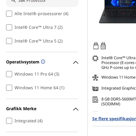
Alle Intel®-prosessorer (4)
Intel® Core™ Ultra 7 (2)
Intel® Core™ Ultra 5 (2)
65W-65W
USB PD
Intel® Core™ Ultra
Operativsystem
Processor (E-cores 
GHz P-cores up to 
Windows 11 Pro 64 (3)
Windows 11 Home
Windows 11 Home 64 (1)
Integrated Graphic
8 GB DDR5-5600MT
(SODIMM)
Grafikk Merke
256 GB SSD M.2 22
Se flere spesifikasjo
Gen4 TLC Opal
Integrated (4)
14" WUXGA (1920 x 
Anti-Glare, Non-To