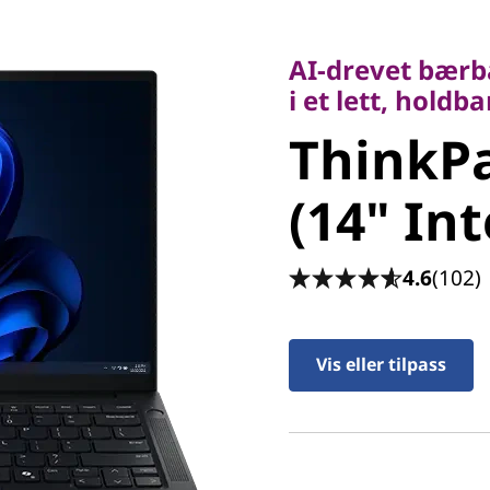
AI-drevet bærbar P
i et lett, holdbart
AI-drevet bærba
ThinkPad
i et lett, holdb
ThinkPa
(14" Inte
(14" Int
4.6
(102)
Vis eller tilpass