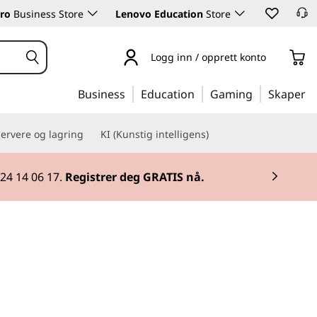
ro
Business Store
Lenovo Education
Store
Logg inn / opprett konto
Business
Education
Gaming
Skaper
ervere og lagring
KI (Kunstig intelligens)
utstyr.
Kjøp nå
.