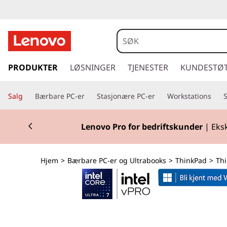
T
h
i
g
å
PRODUKTER
LØSNINGER
TJENESTER
KUNDESTØ
n
t
i
k
Salg
Bærbare PC-er
Stasjonære PC-er
Workstations
l
h
P
Currently displaying item 1 of 2
o
Klar for skoles
v
a
e
d
d
Hjem
>
Bærbare PC-er og Ultrabooks
>
ThinkPad
>
Thi
i
n
E
n
h
1
o
l