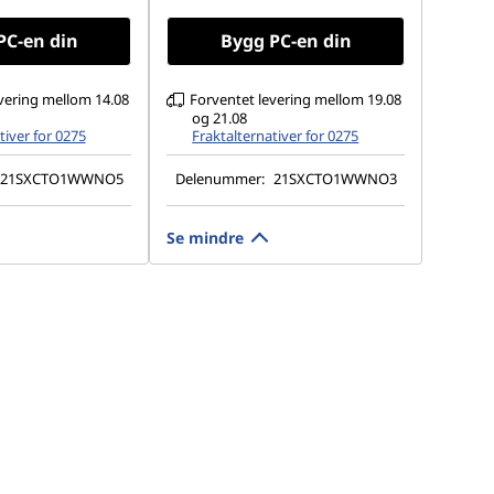
400 nits, 120Hz,
100%sRGB, 400 nits, 120Hz,
ight
Low Blue Light
PC-en din
Bygg PC-en din
vering mellom 14.08
Forventet levering mellom 19.08
og 21.08
tiver for 0275
Fraktalternativer for 0275
21SXCTO1WWNO5
Delenummer:
21SXCTO1WWNO3
Se mindre