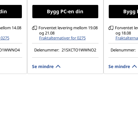
 60Hz
45%NTSC, 300 nits, 60Hz
100%sRGB, 
Low Blue L
din
Bygg PC-en din
Bygg 
mellom 14.08
Forventet levering mellom 19.08
Forventet le
og 21.08
og 18.08
r 0275
Fraktalternativer for 0275
Fraktalterna
TO1WWNO4
Delenummer:
21SXCTO1WWNO2
Delenummer:
Se mindre
Se mindre