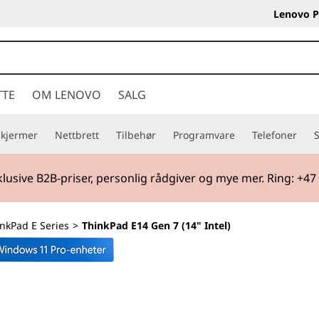
Lenovo P
TTE
OM LENOVO
SALG
Skjermer
Nettbrett
Tilbehør
Programvare
Telefoner
S
tart
| Handle tidlig og gjør deg klar for skolestart med nytt 
nkPad E Series
>
ThinkPad E14 Gen 7 (14" Intel)