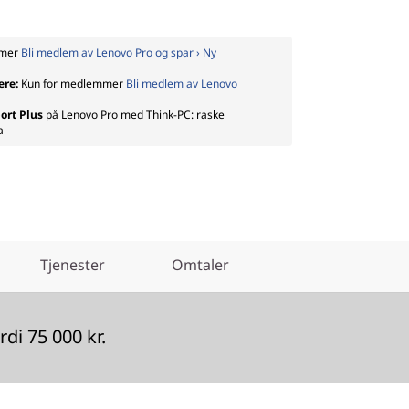
mmer
Bli medlem av Lenovo Pro og spar › Ny
ere:
Kun for medlemmer
Bli medlem av Lenovo
ort Plus
på Lenovo Pro med Think-PC: raske
a
Tjenester
Omtaler
di 75 000 kr.