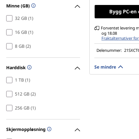
45%NTSC, 300 nits,
Minne (GB)
Bygg PC-en 
32 GB (1)
Forventet levering 
16 GB (1)
og 18.08
Fraktalternativer fo
8 GB (2)
Delenummer:
21SXC
Se mindre
Harddisk
1 TB (1)
512 GB (2)
256 GB (1)
Skjermoppløsning